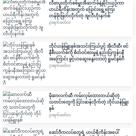
လီဗာပူးတိုက်စစ်မှူးအီဆက်ခ်နဲ့နှိုင်းယှဉ်ကာ
ဟယ်ရီကိန်းအတွက် ပြောင်းရွှေ့ကြေး
တန်ဖိုးဖြတ်လိုက်တဲ့ အူလီဟိုးနက်စ်
၃၁ရက် မတ်လ
ဘိုင်ယန်မြူးနစ်အသင်းကြယ်ပွင့် အိုလီဆီ၊ ဗင်
နီစီးယက်စ်ကို စိတ်ဝင်စားမှုနဲ့ နည်းပြကွန်ပနီ
အကြောင်း ဖွင့်ဟဆွေးနွေးလာတဲ့ ရူမင်နစ်ဂီ
၃၁ရက် မတ်လ
မိုဆာလက်ဆီ ကမ်းလှမ်းထားတယ်ဆိုတဲ့
သတင်းတွေကို ငြင်းဆန်လိုက်တဲ့ ဘိုင်ယန်မြူး
နစ်
၃၁ရက် မတ်လ
ဆော်ဒီကလပ်တွေရဲ့ ဟယ်ရီကိန်းအပေါ်