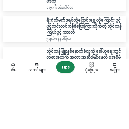
ဗီဒီယို
၁၉ရက် ဇန်နဝါရီလ
ရီးရဲလ်မက်ဒရစ်သို့ပြောင်းရွှေ့လိုကြောင်း ပွင့်
ပွင့်လင်းလင်းဝန်ခံပြောကြားလိုက်တဲ့ ဘိုင်ယန်
ကြယ်ပွင့် ကားလ်
၅ရက် ဇန်နဝါရီလ
ဘိုင်ယန်မြူးနစ်နောက်ခံလူကို ခေါ်ယူရေးတွင်
လစာအတွက် အတားအဆီးဖြစ်နေတဲ့ အေစီမီ
လန်နဲ့ ဂျူဗင်တပ်စ်
Tips
၁၆ရက် အောက်တိုဘာလ, ၂၀၂၅
ပင်မ
သတင်းများ
ပွဲစဥ်များ
အခြား
ကမ္ဘာ့ဖလားအပြီးမှာ အင်္ဂလန်သို့ ပြန်ချင်နေတဲ့
ဟယ်ရီ ကိန်း
၅ရက် စက်တင်ဘာလ, ၂၀၂၅
အတ္တလန္တာစတားကို နောက်ကျကမ်းလှမ်းမှု
ပြုလုပ်ခဲ့ပေမယ့် တုံ့ပြန်မှုမရခဲ့တဲ့ ဘိုင်ယန်မြူး
နစ်
၄ရက် စက်တင်ဘာလ, ၂၀၂၅