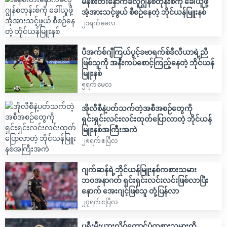
မန်စီးတီးနောက်ခံလူဂျွန်စတုန်းစ်ကို ခေါ်ယူဖို့
အံ့အားသင့်ဖွယ် စီစဉ်နေတဲ့ ဘိုင်ယန်မြူးနစ်
၂၁ရက် မေလ
ပီအက်စ်ဂျီကြယ်ပွင့်ခဗာရက်စ်ခီလီယာရဲ့ညီ
ဖြစ်သူကို အနီးကပ်စောင့်ကြည့်နေတဲ့ ဘိုင်ယန်
မြူးနစ်
၅ရက် မေလ
အိုလီစီနဲ့ပတ်သက်တဲ့အစီအစဉ်တွေကို
ရှင်းရှင်းလင်းလင်းထုတ်ပြောလာတဲ့ ဘိုင်ယန်
မြူးနစ်အကြီးအကဲ
၂၈ရက် ဧပြီလ
ဂျက်ဆန်ရဲ့ဘိုင်ယန်မြူးနစ်ကစားသမား
ဘ၀အနာဂတ် ရှင်းရှင်းလင်းလင်းဖြစ်လာပြီး
နောက် အေးဂျင့်ဖြစ်သူ တုံ့ပြန်လာ
၂၇ရက် ဧပြီလ
ပရီးမီးယားလိဂ်တောင်ပံကစားသမားကို