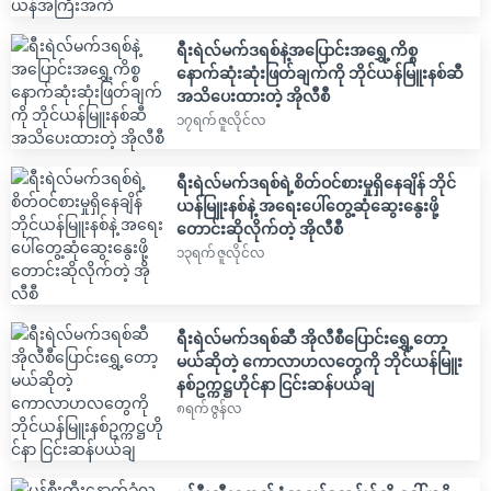
ရီးရဲလ်မက်ဒရစ်နဲ့အပြောင်းအရွှေ့ကိစ္စ
နောက်ဆုံးဆုံးဖြတ်ချက်ကို ဘိုင်ယန်မြူးနစ်ဆီ
အသိပေးထားတဲ့ အိုလီစီ
၁၇ရက် ဇူလိုင်လ
ရီးရဲလ်မက်ဒရစ်ရဲ့စိတ်ဝင်စားမှုရှိနေချိန် ဘိုင်
ယန်မြူးနစ်နဲ့ အရေးပေါ်တွေ့ဆုံဆွေးနွေးဖို့
တောင်းဆိုလိုက်တဲ့ အိုလီစီ
၁၃ရက် ဇူလိုင်လ
ရီးရဲလ်မက်ဒရစ်ဆီ အိုလီစီပြောင်းရွှေ့တော့
မယ်ဆိုတဲ့ ကောလာဟလတွေကို ဘိုင်ယန်မြူး
နစ်ဥက္ကဋ္ဌဟိုင်နာ ငြင်းဆန်ပယ်ချ
၈ရက် ဇွန်လ