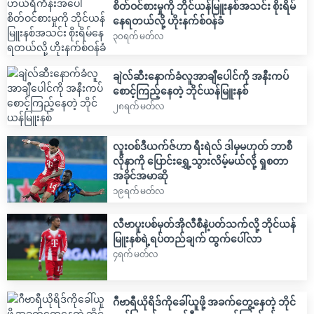
စိတ်ဝင်စားမှုကို ဘိုင်ယန်မြူးနစ်အသင်း စိုးရိမ်
နေရတယ်လို့ ဟိုးနက်စ်ဝန်ခံ
၃၀ရက် မတ်လ
ချဲလ်ဆီးနောက်ခံလူအာချီပေါင်ကို အနီးကပ်
စောင့်ကြည့်နေတဲ့ ဘိုင်ယန်မြူးနစ်
၂၈ရက် မတ်လ
လူးဝစ်ဒီယက်ဇ်ဟာ ရီးရဲလ် ဒါမှမဟုတ် ဘာစီ
လိုနာကို ပြောင်းရွှေ့သွားလိမ့်မယ်လို့ ရှုစတာ
အခိုင်အမာဆို
၁၉ရက် မတ်လ
လီဗာပူးပစ်မှတ်အိုလီစီနဲ့ပတ်သက်လို့ ဘိုင်ယန်
မြူးနစ်ရဲ့ရပ်တည်ချက် ထွက်ပေါ်လာ
၄ရက် မတ်လ
ဂီဗာရီယိုရိဒ်ကိုခေါ်ယူဖို့ အခက်တွေ့နေတဲ့ ဘိုင်