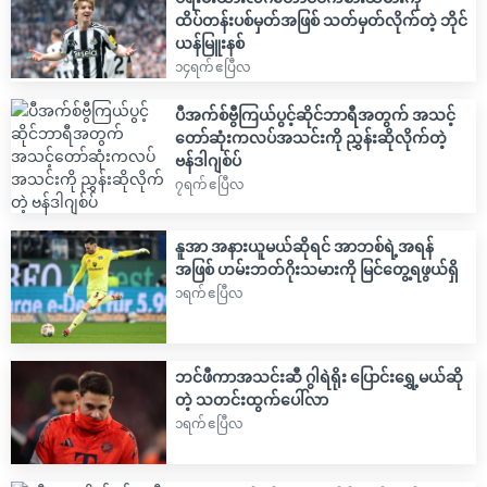
ထိပ်တန်းပစ်မှတ်အဖြစ် သတ်မှတ်လိုက်တဲ့ ဘိုင်
ယန်မြူးနစ်
၁၄ရက် ဧပြီလ
ပီအက်စ်ဗွီကြယ်ပွင့်ဆိုင်ဘာရီအတွက် အသင့်
တော်ဆုံးကလပ်အသင်းကို ညွှန်းဆိုလိုက်တဲ့
ဗန်ဒါဂျစ်ပ်
၇ရက် ဧပြီလ
နူအာ အနားယူမယ်ဆိုရင် အာဘစ်ရဲ့အရန်
အဖြစ် ဟမ်းဘတ်ဂိုးသမားကို မြင်တွေ့ရဖွယ်ရှိ
၁ရက် ဧပြီလ
ဘင်ဖီကာအသင်းဆီ ဂွါရဲရိုး ပြောင်းရွှေ့မယ်ဆို
တဲ့ သတင်းထွက်ပေါ်လာ
၁ရက် ဧပြီလ