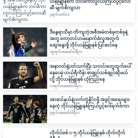
ယန်မြူးနစ်က ဘင်ဖီကာလူငယ်ကြယ်ပွင့်လေး
ဆီ မျက်စိကျလာ
၃ရက် မတ်လ
ဒီနွေရာသီမှာ တိကျတဲ့အစီအမံတစ်ခုတစ်ခုနဲ့
အတူ တော့တင်ဟမ်နောက်ခံလူအတွက်
ဆွေးနွေးဖို့ ဘိုင်ယန်မြူးနစ် ပြင်ဆင်နေ
၁၉ရက် ဖေဖော်ဝါရီလ
အနာဂတ်နဲ့ပတ်သက်ပြီး သတင်းတွေထွက်ပေါ်
နေပေမဲ့ ဟယ်ရီကိန်း စာချုပ်သစ်ချုပ်ဆိုမယ်
လို့ ဘိုင်ယန်မြူးနစ် ယုံကြည်နေ
၁၁ရက် ဖေဖော်ဝါရီလ
အာဆင်နယ်နဲ့လက်တွဲနို်ငဖို့ အခွင့်အရေးများ
နေတဲ့ ဘိုင်ယန်မြူးနစ်ကြယ်ပွင့်ဂေါ်ရက်ဇ်ကာ
၄ရက် ဖေဖော်ဝါရီလ
လိုက်ပ်ဇစ် ၁-၅ ဘိုင်ယန်မြူးနစ် ဟိုက်လိုက်