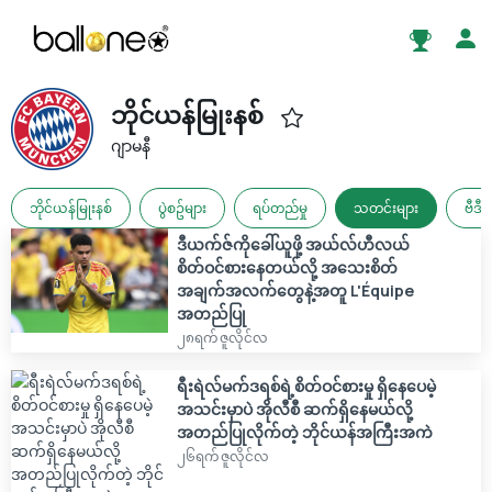
ဘိုင်ယန်မြုးနစ်
ဂျာမနီ
ဘိုင်ယန်မြုးနစ်
ပွဲစဥ်များ
ရပ်တည်မှု
သတင်းများ
ဗီဒီ
ဒီယက်ဇ်ကိုခေါ်ယူဖို့ အယ်လ်ဟီလယ်
စိတ်ဝင်စားနေတယ်လို့ အသေးစိတ်
အချက်အလက်တွေနဲ့အတူ L'Équipe
အတည်ပြု
၂၈ရက် ဇူလိုင်လ
ရီးရဲလ်မက်ဒရစ်ရဲ့စိတ်ဝင်စားမှု ရှိနေပေမဲ့
အသင်းမှာပဲ အိုလီစီ ဆက်ရှိနေမယ်လို့
အတည်ပြုလိုက်တဲ့ ဘိုင်ယန်အကြီးအကဲ
၂၆ရက် ဇူလိုင်လ