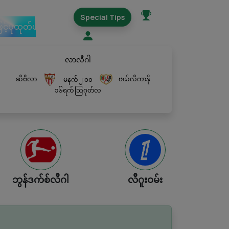
Special Tips
ြင့်ပုံထုတ်ယူမည်
လာလီဂါ
ဆီဗီလာ
ဗယ်လီကာနို
မနက် ၂:၀၀
၁၆ရက် သြဂုတ်လ
ဘွန်ဒက်စ်လီဂါ
လီဂူးဝမ်း