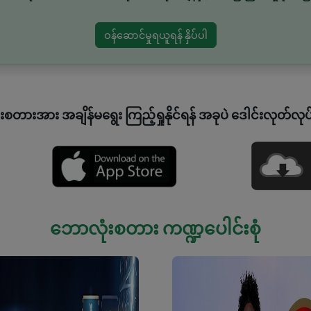
ဝန်ဆောင်မှုရယူရန် နှိပ်ပါ
စတားအား အချိန်မရွေး ကြည့်ရှုနိုင်ရန် အခုပဲ ဒေါင်းလုတ်လုပ
ဘောလုံးစတား ကဏ္ဍပေါင်းစုံ