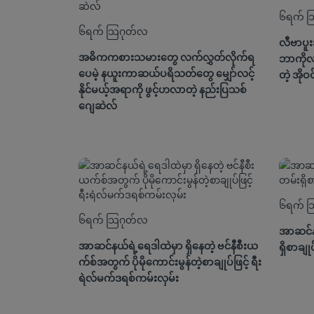
၆ရက် သ
၆ရက် သြဂုတ်လ
လီဗာပူ
အဓိကကစားသမားတွေ လက်လွှတ်လိုက်ရ
ဘာကိုလာ
ပေမဲ့ နယူးကာဆယ်ပရိသတ်တွေ မျှော်လင့်
တဲ့ အိုဝင
နိုင်မယ့်အရာကို ဖွင့်ဟလာတဲ့ နည်းပြသစ်
ဂျေဆဲလ်
၆ရက် သ
၆ရက် သြဂုတ်လ
အာဆင်နယ
အာဆင်နယ်ရဲ့ရေဒါထဲမှာ ရှိနေတဲ့ ဗင်နီစီးယ
ရှိစာချု
က်စ်အတွက် ပိုမိုကောင်းမွန်တဲ့စာချုပ်ဖြင့် ရီး
ရဲလ်မက်ဒရစ်ကမ်းလှမ်း