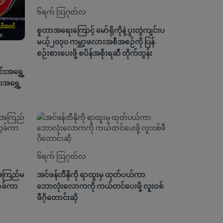
၆ရက် သြဂုတ်လ
စူတာအရေးကြောင့် မော်ရိုကိုနဲ့ ပူးတွဲကျင်းပ
မယ့်၂၀၃၀ ကမ္ဘာ့ဖလားအစီအစဉ်ကို ပြန်
စဉ်းစားပေးဖို့ စပိန်အစိုးရဆီ တိုက်တွန်း
်းအရွှေ့
အရွှေ့
၆ရက် သြဂုတ်လ
ုံအကြည်မ
အင်ဖန်တီနိုကို ရာထူးမှ ထုတ်ပယ်ကာ
ာ့ခ်ကာ
ဘောလုံးလောကကို ကယ်တင်ပေးဖို့ လူးဝစ်
ဖီဂိုတောင်းဆို