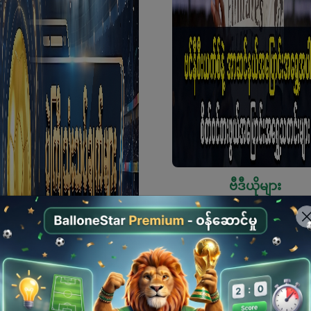
ဗီဒီယိုများ