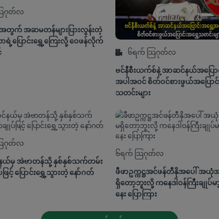
ြဂုတ်လ
းအတွက် အဆမတန်များပြားလွန်းတဲ့
ရဲ့ပြောင်းရွှေ့ကြေးလို့ ဝေဖန်လိုက်
်
၆ရက် သြဂုတ်လ
ဗင်နီစီးယက်စ်နဲ့ အာဆင်နယ်အပြောင
အပါအဝင် စိတ်ဝင်စားဖွယ်အပြောင်း
သတင်းများ
ြဂုတ်လ
၆ရက် သြဂုတ်လ
်မှ အဲဗာတန်သို့ နှစ်နှစ်သက်တမ်း
ဖီဖာဥက္ကဋ္ဌအင်ဖန်တီနိုအပေါ် အယ
ပ်ဖြင့် ပြောင်းရွှေ့သွားတဲ့ နော်ဂတ်
ရှိတော့ဘူးလို့ ကနေဒါဝန်ကြီးချုပ်မ
နေး ပြောကြား