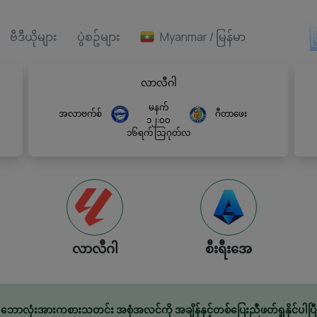
ဗီဒီယိုများ
ပွဲစဥ်များ
Myanmar / မြန်မာ
Ai ဖ
လာလီဂါ
မနက်
အလာဗက်စ်
ဂီတာဖေး
၁၂:၀၀
၁၆ရက် သြဂုတ်လ
လာလီဂါ
စီးရီးအေ
ဘောလုံးအားကစားသတင်း အစုံအလင်ကို အချိန်နှင့်တစ်ပြေးညီဖတ်ရှုနိုင်ပါပြီ