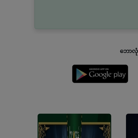
ဘောလုံး