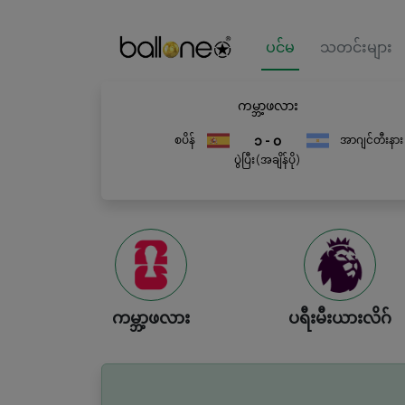
ပင်မ
သတင်းများ
ကမ္ဘာ့ဖလား
စပိန်
၁ - ၀
အာဂျင်တီးနား
ပွဲပြီး(အချိန်ပို)
ကမ္ဘာ့ဖလား
ပရီးမီးယားလိဂ်