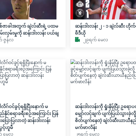
်ဇာခါအတွက် ချဲလ်ဆီးရဲ့ ပထမ
ဆန်းဒါးလန်း ၂ - ၁ ချဲလ်ဆီး ဟိုက်
မ်းလှမ်းမှုကို ဆန်းဒါးလန်း ပယ်ချ
ဗီဒီယို
် ဇွန်လ
၂၉ရက် မေလ
ါလိဂ်ဝင်ခွင့်ရရှိပြီးနောက် မ
ဆန်းဒါးလန်းကို ရှုံးနိမ့်ပြီး ဥရောပဝ
ည်နိုင်စရာခရီးစဉ်အကြောင်း ပြန်
မျှော်လင့်ချက် ပျက်ပြယ်သွားခဲ့လို့
်းပြောပြလာတဲ့ ဆန်းဒါးလန်း
စိတ်ပျက်နေတဲ့ ချဲလ်ဆီးယာယီနည
င့်ဟူမီ
မက်ဖာလိန်း
် မေလ
၂၅ရက် မေလ