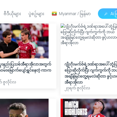
ဗီဒီယိုများ
ပွဲစဥ်များ
Myanmar / မြန်မာ
Ai ဖ
ပူးနည်းပြသစ်အီရာအိုလာအတွက်
ဂျိုးဂိုးမက်ဇ်ရဲ့ဒဏ်ရာအပေါ် တုံ့ပြ
ဝမ်းမြောက်ပျော်ရွှင်နေတဲ့ ကာက
ပြောဆိုလိုက်ပြီး ဂျက်ကွက်ကို ဘ
အချိန်မြင်တွေ့ရမလဲဆိုတာ ဖွင့်
 ဇူလိုင်လ
အီရာအိုလာ
၂၇ရက် ဇူလိုင်လ