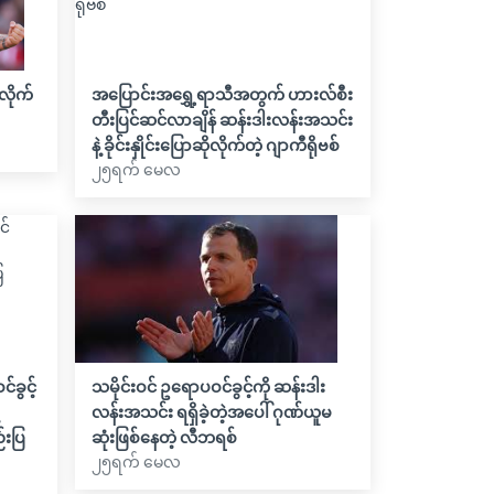
လိုက်
အပြောင်းအရွှေ့ရာသီအတွက် ဟားလ်စီး
တီးပြင်ဆင်လာချိန် ဆန်းဒါးလန်းအသင်း
နဲ့ ခိုင်းနှိုင်းပြောဆိုလိုက်တဲ့ ဂျာကီရိုဗစ်
၂၅ရက် မေလ
င်ခွင့်
သမိုင်းဝင် ဥရောပဝင်ခွင့်ကို ဆန်းဒါး
လန်းအသင်း ရရှိခဲ့တဲ့အပေါ် ဂုဏ်ယူမ
်းပြ
ဆုံးဖြစ်နေတဲ့ လီဘရစ်
၂၅ရက် မေလ