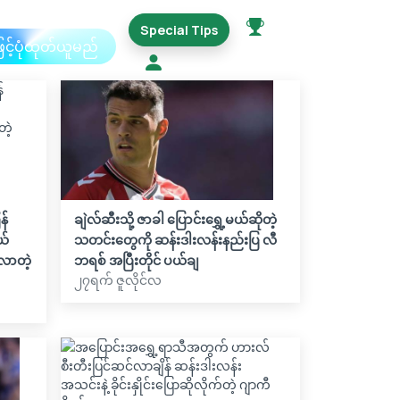
Special Tips
ြင့်ပုံထုတ်ယူမည်
န်
ချဲလ်ဆီးသို့ ဇာခါ ပြောင်းရွှေ့မယ်ဆိုတဲ့
ယ်
သတင်းတွေကို ဆန်းဒါးလန်းနည်းပြ လီ
ဟလာတဲ့
ဘရစ် အပြီးတိုင် ပယ်ချ
၂၇ရက် ဇူလိုင်လ