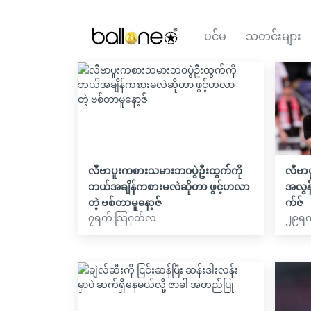
ပင်မ
သတင်းများ
လီဗာပူးကစားသမားဘ၀ပွဲဦးထွက်ကို
လီဗာ
ဘယ်အချိန်ကစားမလဲဆိုတာ ဖွင့်ဟလာ
အလွန်
တဲ့ ဗစ်တာမူနော့ဇ်
က်ဇ်
၇ရက် သြဂုတ်လ
၂၉ရက်