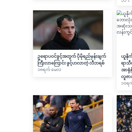
ဥရောပဝင်ခွင့်အတွက် ပိုမိုရည်မှန်းချက်
ယူနို
ကြီးလာကြောင်း ဖွင့်ဟလာတဲ့ လီဘရစ်
ရာသီက
၁၈ရက် မေလ
အာရုံ
လူဇာ
၁၀ရက