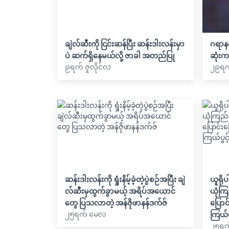
ချဲလ်ဆီးကို ငြင်းဆန်ပြီး ဆန်းဒါးလန်းမှာ
ဂရာနစ
ပဲ ဆက်ရှိနေမယ်လို့ ဇာခါ အတည်ပြု
ဆုံးက
၉ရက် ဇူလိုင်လ
၂၉ရက
ဆန်းဒါးလန်းကို ရှုံးနိမ့်ခဲ့တဲ့ပွဲစဉ်အပြီး ချဲ
ယူရိုပ
လ်ဆီးမှထွက်ခွာမယ့် အရိပ်အယောင်
ယုံကြ
တွေ ပြသလာတဲ့ အန်ဇိုဖာနန်ဒက်ဇ်
ပြောင
၂၅ရက် မေလ
ကြယ်ပွ
၂၅ရက