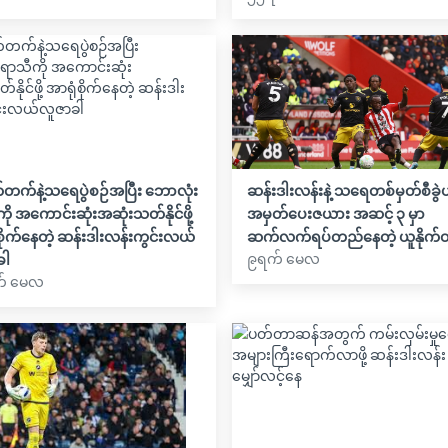
က်တက်နဲ့သရေပွဲစဉ်အပြီး ဘောလုံး
ဆန်းဒါးလန်းနဲ့ သရေတစ်မှတ်စီခွဲယ
ို အကောင်းဆုံးအဆုံးသတ်နိုင်ဖို့
အမှတ်ပေးဇယား အဆင့် ၃ မှာ
စိုက်နေတဲ့ ဆန်းဒါးလန်းကွင်းလယ်
ဆက်လက်ရပ်တည်နေတဲ့ ယူနိုက်
၉ရက် မေလ
ခါ
် မေလ