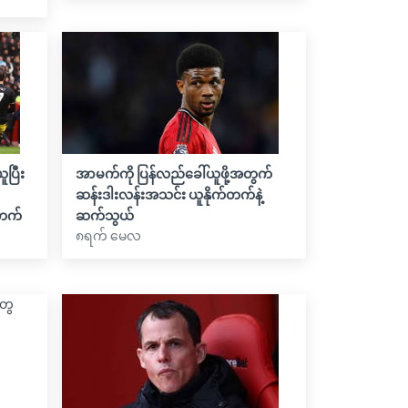
ူပြီး
အာမက်ကို ပြန်လည်ခေါ်ယူဖို့အတွက်
ဆန်းဒါးလန်းအသင်း ယူနိုက်တက်နဲ့
တက်
ဆက်သွယ်
၈ရက် မေလ