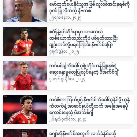
ဖော်ထုတ်ပေးနိုင်သူအဖြစ် လူးဝစ်အင်းနရစ်ကို
ဂုဏ်ပြုလိုက်တဲ့ နီဗက်စ်
၂၅ရက် ဇွန်လ, ၂၀၂၅
စပိန်နဲ့ရင်ဆိုင်ရာမှာ ယာမယ်လ်
တစ်ယောက်တည်းကိုပဲ ပစ်မှတ်ထားပြီး
ချဉ်းကပ်လို့မရကြောင်း နီဗက်စ်ပြော
၇ရက် ဇွန်လ, ၂၀၂၅
ကင်မစ်ချ်ကိုခေါ်ယူဖို့ ဘိုင်ယန်မြူးနစ်နဲ့
ဆွေးနွေးမှုတွေပြုလုပ်နေတဲ့ ပီအက်စ်ဂျီ
၃၀ရက် ဇူလိုင်လ, ၂၀၂၄
ဘင်ဖီကာကြယ်ပွင့် နီဗက်စ်ကိုခေါ်ယူနိုင်ဖို့ ယူနို
က်တက်နဲ့ အာဆင်နယ်တို့ထက် အခြေအနေပို
ကောင်းနေတဲ့ ပီအက်စ်ဂျီ
၂၆ရက် ဇူလိုင်လ, ၂၀၂၄
ဂျော်အိုနီဗက်စ်အတွက် လက်ခံနိုင်မယ့်