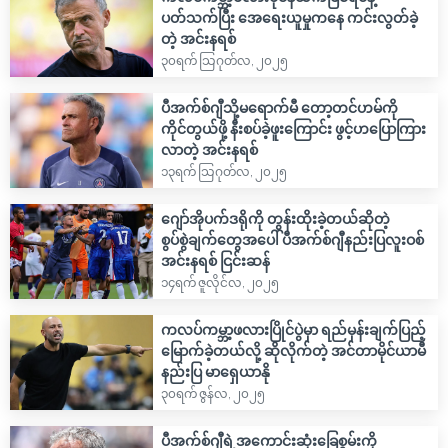
ပတ်သက်ပြီး အေရေးယူမှုကနေ ကင်းလွတ်ခဲ့
တဲ့ အင်းနရစ်
၃၀ရက် သြဂုတ်လ, ၂၀၂၅
ပီအက်စ်ဂျီသို့မရောက်မီ တော့တင်ဟမ်ကို
ကိုင်တွယ်ဖို့ နီးစပ်ခဲ့ဖူးကြောင်း ဖွင့်ဟပြောကြား
လာတဲ့ အင်းနရစ်
၁၃ရက် သြဂုတ်လ, ၂၀၂၅
ဂျော်အိုပက်ဒရိုကို တွန်းထိုးခဲ့တယ်ဆိုတဲ့
စွပ်စွဲချက်တွေအပေါ် ပီအက်စ်ဂျီနည်းပြလူးဝစ်
အင်းနရစ် ငြင်းဆန်
၁၄ရက် ဇူလိုင်လ, ၂၀၂၅
ကလပ်ကမ္ဘာ့ဖလားပြိုင်ပွဲမှာ ရည်မှန်းချက်ပြည့်
မြောက်ခဲ့တယ်လို့ ဆိုလိုက်တဲ့ အင်တာမိုင်ယာမီ
နည်းပြ မာရှေယာနို
၃၀ရက် ဇွန်လ, ၂၀၂၅
ပီအက်စ်ဂျီရဲ့အကောင်းဆုံးခြေစွမ်းကို