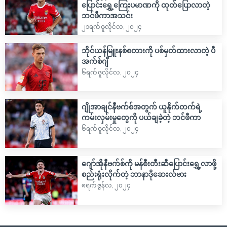
ပြောင်းရွှေ့ကြေးပမာဏကို ထုတ်ပြောလာတဲ့
ဘင်ဖီကာအသင်း
၂၁ရက် ဇူလိုင်လ, ၂၀၂၄
ဘိုင်ယန်မြူးနစ်စတားကို ပစ်မှတ်ထားလာတဲ့ ပီ
အက်စ်ဂျီ
၆ရက် ဇူလိုင်လ, ၂၀၂၄
ဂျိုအာချင်နီဗက်စ်အတွက် ယူနိုက်တက်ရဲ့
ကမ်းလှမ်းမှုတွေကို ပယ်ချခဲ့တဲ့ ဘင်ဖီကာ
၆ရက် ဇူလိုင်လ, ၂၀၂၄
ဂျော်အိုနီဗက်စ်ကို မန်စီးတီးဆီပြောင်းရွှေ့လာဖို့
စည်းရုံးလိုက်တဲ့ ဘာနာဒိုဆေးလ်ဗား
၈ရက် ဇွန်လ, ၂၀၂၄