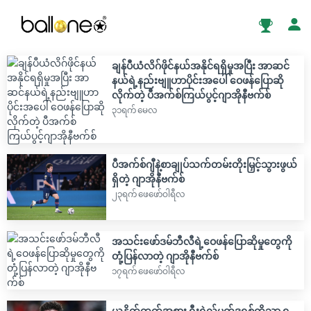
ချန်ပီယံလိဂ်ဖိုင်နယ်အနိုင်ရရှိမှုအပြီး အာဆင်
နယ်ရဲ့နည်းဗျူဟာပိုင်းအပေါ် ဝေဖန်ပြောဆို
လိုက်တဲ့ ပီအက်စ်ကြယ်ပွင့်ဂျာအိုနီဗက်စ်
၃၁ရက် မေလ
ပီအက်စ်ဂျီနဲ့စာချုပ်သက်တမ်းတိုးမြှင့်သွားဖွယ်
ရှိတဲ့ ဂျာအိုနီဗက်စ်
၂၃ရက် ဖေဖော်ဝါရီလ
အသင်းဖော်ဒမ်ဘီလီရဲ့ဝေဖန်ပြောဆိုမှုတွေကို
တုံ့ပြန်လာတဲ့ ဂျာအိုနီဗက်စ်
၁၇ရက် ဖေဖော်ဝါရီလ
ယူနိုက်တက်အစား ရီးရဲလ်မက်ဒရစ်ကိုသာ ရူ