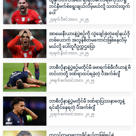
ဘင်နီဗက်စ်ရွေးချယ်လိမ့်မယ်လို့ သတင်းထွက်
ပေါ်
၂၄ရက် ဒီဇင်ဘာလ, ၂၀၂၅
အာမေးနီးယားနဲ့ပွဲစဉ်ကို လွဲချော်ခဲ့တဲ့ရော်နယ်ဒို
တစ်ယောက် အလွန်စိတ်မကောင်းဖြစ်နေလိမ့်
မယ်လို့ ပေါ်တူဂီဥက္ကဌပြော
၁၇ရက် နိုဝင်ဘာလ, ၂၀၂၅
ဘာစီလိုနာနဲ့ပွဲစဉ်မတိုင်မီ ခဗာရက်စ်ခီလီယာနဲ့ ဗီ
တင်ဟာတို့ ဒဏ်ရာထပ်ရခဲ့တဲ့ ပီအက်စ်ဂျီ
၂၈ရက် စက်တင်ဘာလ, ၂၀၂၅
ဘာစီလိုနာနဲ့ပွဲမတိုင်မီ ဒဏ်ရာပြဿနာတွေနဲ့
ရင်ဆိုင်နေရတဲ့ ပီအက်စ်ဂျီ
၂၇ရက် စက်တင်ဘာလ, ၂၀၂၅
ကလပ်ကမ္ဘာ့ဖလားဖိုင်နယ်ကဖြစ်ရပ်နဲ့