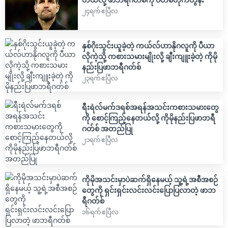
၂၄ရက် ဧပြီလ
နှစ်ဂိုးသွင်းယူခဲ့တဲ့ ကယ်လ်ဟာနိုဂလူကို ပီယာ
လိုကဲ့သို့ ကစားသမားမျိုးလို့ ချီးကျူးခဲ့တဲ့ ကိုမို
နည်းပြဖာဘရီဂတ်စ်
၂၃ရက် ဧပြီလ
ရီးရဲလ်မက်ဒရစ်အရန်အသင်းကစားသမားတွေ
ကို စောင့်ကြည့်နေတယ်လို့ ကိုမိုနည်းပြဖာဘရီ
ဂတ်စ် အတည်ပြု
၂၁ရက် ဧပြီလ
ကိုမိုအသင်းမှာပဲဆက်ရှိနေမယ့် သူ့ရဲ့အစီအစဉ်
တွေကို ရှင်းရှင်းလင်းလင်းပြောပြလာတဲ့ ဖာဘ
ရီဂတ်စ်
၁၆ရက် ဧပြီလ