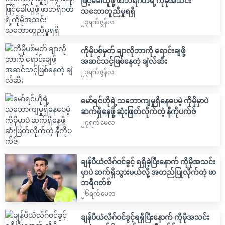
ဖြင့်ခေါ်ယူဖို့ ဖာဘရီဂတ်ရဲ့ကိုမိုအသင်း
သဘောတူညီမှုရရှိ
၂၃ရက် ဇွန်လ
ကိုမိုပစ်မှတ် ချာလိုဘာကို ရောင်းချဖို့
အဆင်သင့်ဖြစ်နေတဲ့ ချဲလ်ဆီး
၂၃ရက် ဇွန်လ
မော်ရင်ဟိုရဲ့သဘောကျမှုရှိနေပေမဲ့ ကိုမိုမှာပဲ
ဆက်ရှိနေဖို့ ဆုံးဖြတ်လိုက်တဲ့ နီကိုပက်ဇ်
၂၇ရက် မေလ
ချန်ပီယံလိဂ်ဝင်ခွင့် ရရှိခဲ့ပြီးနောက် ကိုမိုအသင်း
မှာပဲ ဆက်ရှိသွားမယ်လို့ အတည်ပြုလိုက်တဲ့ ဖာ
ဘရီဂတ်စ်
၂၆ရက် မေလ
ချန်ပီယံလိဂ်ဝင်ခွင့်ရရှိပြီးနောက် ကိုမိုအသင်း