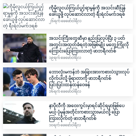
ကိုမိုလူငယ်ကြယ်ပွင့်ရာမွန်ကို အသင်းဆီပြန်
ခေါ်ယူဖို့ လုပ်ဆောင်လာတဲ့ ရီးရဲလ်မက်ဒရစ်
၂၆ရက် ဖေဖော်ဝါရီလ
အသင်းကြီးတွေဆီမှာ နည်းပြလုပ်ပြီး ၃ ပတ်
အတွင်းအထုတ်ခံရတဲ့အဖြစ်မျိုး မတွေ့ကြုံလို
ကြောင်းပြောကြားလာတဲ့ ဖာဘရီဂတ်စ်
၁၉ရက် ဖေဖော်ဝါရီလ
ဘောလုံးမကန်ဘဲ အခြားအားကစားပဲသွားလုပ်
လိုက်ပါလို့ မိုရာတာကို ဖာဘရီဂတ်စ်
ပြင်းပြင်းထန်ထန်ဝေဖန်
၁၆ရက် ဖေဖော်ဝါရီလ
နာပိုလီကို အဝေးကွင်းမှာရင်ဆိုင်ရမှာဖြစ်ပေ
မယ့် ပုံမှန်အတိုင်းကစားသွားမယ်လို့ ပြော
ကြားလိုက်တဲ့ ဖာဘရီဂတ်စ်
၁၀ရက် ဖေဖော်ဝါရီလ