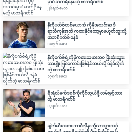
မှာပဲ ဆက်ရှိနေမယ့် ဖာဘရီဂတ်စ်
၂၆ရက် မေလ
နီကိုပတ်ဇ်တစ်ယောက် ကိုမိုအသင်းမှာ ဒီ
ရာသီကုန်အထိ ကစားနိုင်တော့မှာမဟုတ်ဘူးလို့
ဖာဘရီဂတ်စ် ဝန်ခံ
၁၈ရက် မေလ
နီကိုပက်ဇ်ရဲ့ကိုမိုကစားသမားဘ၀ ပြီးဆုံးသွား
တာမျိုး ဖြစ်ကောင်းဖြစ်နိုင်တယ်လို့ ဝန်ခံလိုက်
တဲ့ ဖာဘရီဂတ်စ်
၁၇ရက် မေလ
ရီးရဲလ်မက်ဒရစ်ကိုကိုင်တွယ်ဖို့ လမ်းဖွင့်ထား
တဲ့ ဖာဘရီဂတ်စ်
၁၃ရက် မေလ
ချဲလ်ဆီးအစား ဘာစီလိုနာသို့သာသွားသင့်
တယ်လို့ ဖာဘရီဂတ်စ်ကို ပီတစ်တိုက်တွန်း