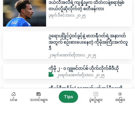
ဒယ်လီအလီရဲ့ကျရှုံးမှုက ထိတ်လန့်စရာဖြစ်
တယ်လို့ဆိုလိုက်တဲ့ စတီဖန်ကား
၃ရက် ဒီဇင်ဘာလ, ၂၀၂၅
ဥရောပပြိုင်ပွဲဝင်ခွင့်နဲ့ ဖာဘရီဂတ်ရဲ့အနာဂတ်
အတွက် စဉ်းစားပေးနေတဲ့ ကိုမိုအကြီးအကဲလူ
ဒီ
၂၁ရက် အောက်တိုဘာလ, ၂၀၂၅
ကိုမို ၂ - ၀ ဂျူဗင်တပ်စ် ဟိုက်လိုက်ဗီဒီယို
၂၀ရက် အောက်တိုဘာလ, ၂၀၂၅
ကီဗင်ဒီဘရိုင်းနဲ့ စကော့တ်မက်တွန်မီနေးတို့
အတူတွဲကစားနိုင်ပါ့မလားလို့ မေးခွန်းထုတ်
Tips
ပင်မ
သတင်းများ
ပွဲစဥ်များ
အခြား
လိုက်တဲ့ ကာပယ်လို
၈ရက် အောက်တိုဘာလ, ၂၀၂၅
ဗီလာရီးရဲလ် vs ဘာစီလိုနာပွဲစဉ်ကို အမေရိကန်
နိုင်ငံမှာကျင်းပဖို့ ယူအီးအက်ဖ်အေခွင့်ပြု
၇ရက် အောက်တိုဘာလ, ၂၀၂၅