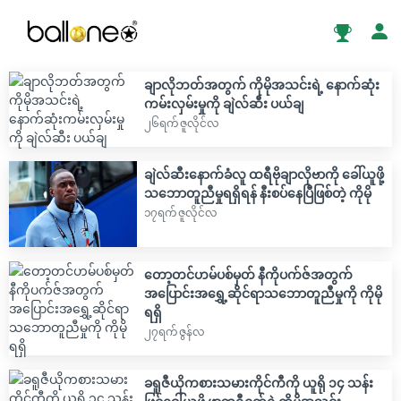
ချာလိုဘတ်အတွက် ကိုမိုအသင်းရဲ့ နောက်ဆုံး
ကမ်းလှမ်းမှုကို ချဲလ်ဆီး ပယ်ချ
၂၆ရက် ဇူလိုင်လ
ချဲလ်ဆီးနောက်ခံလူ ထရီဗိုချာလိုဗာကို ခေါ်ယူဖို့
သဘောတူညီမှုရရှိရန် နီးစပ်နေပြီဖြစ်တဲ့ ကိုမို
၁၇ရက် ဇူလိုင်လ
တော့တင်ဟမ်ပစ်မှတ် နီကိုပက်ဇ်အတွက်
အပြောင်းအရွှေ့ဆိုင်ရာသဘောတူညီမှုကို ကိုမို
ရရှိ
၂၇ရက် ဇွန်လ
ခရူဇီယိုကစားသမားကိုင်ကီကို ယူရို ၁၄ သန်း