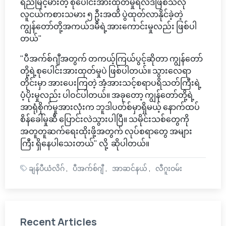
ရည်မြင့်မားတဲ့ စုပေါင်းအားထုတ်မှုရလဒ်ဖြစ်သလို
လူငယ်ကစားသမား ၅ ဦးအထိ ပွဲထုတ်လာနိုင်ခဲ့တဲ့
ကျွန်တော်တို့အကယ်ဒမီရဲ့အားကောင်းမှုလည်း ဖြစ်ပါ
တယ်"
"ပီအက်စ်ဂျီအတွက် တကယ့်ကြယ်ပွင့်ဆိုတာ ကျွန်တော်
တို့ရဲ့စုပေါင်းအားထုတ်မှုပဲ ဖြစ်ပါတယ်။ သွားလေရာ
တိုင်းမှာ အားပေးကြတဲ့ အံ့အားသင့်စရာပရိသတ်ကြီးရဲ့
ပံ့ပိုးမှုလည်း ပါဝင်ပါတယ်။ အခုတော့ ကျွန်တော်တို့ရဲ့
အာရုံစိုက်မှုအားလုံးက ဘူဒါပတ်စ်မှာရှိမယ့် နောက်ထပ်
စိန်ခေါ်မှုဆီ ပြောင်းလဲသွားပါပြီ။ သမိုင်းသစ်တွေကို
အတူတူဆက်ရေးထိုးဖို့အတွက် လုပ်စရာတွေ အများ
ကြီး ရှိနေပါသေးတယ်" လို့ ဆိုပါတယ်။
ချန်ပီယံလိဂ်
ပီအက်စ်ဂျီ
အာဆင်နယ်
လီဂူးဝမ်း
Recent Articles