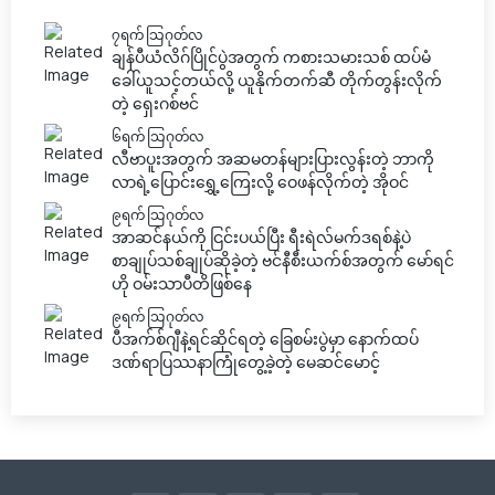
၇ရက် သြဂုတ်လ
ချန်ပီယံလိဂ်ပြိုင်ပွဲအတွက် ကစားသမားသစ် ထပ်မံ
ခေါ်ယူသင့်တယ်လို့ ယူနိုက်တက်ဆီ တိုက်တွန်းလိုက်
တဲ့ ရှေးဂစ်ဗင်
၆ရက် သြဂုတ်လ
လီဗာပူးအတွက် အဆမတန်များပြားလွန်းတဲ့ ဘာကို
လာရဲ့ပြောင်းရွှေ့ကြေးလို့ ဝေဖန်လိုက်တဲ့ အိုဝင်
၉ရက် သြဂုတ်လ
အာဆင်နယ်ကို ငြင်းပယ်ပြီး ရီးရဲလ်မက်ဒရစ်နဲ့ပဲ
စာချုပ်သစ်ချုပ်ဆိုခဲ့တဲ့ ဗင်နီစီးယက်စ်အတွက် မော်ရင်
ဟို ဝမ်းသာပီတိဖြစ်နေ
၉ရက် သြဂုတ်လ
ပီအက်စ်ဂျီနဲ့ရင်ဆိုင်ရတဲ့ ခြေစမ်းပွဲမှာ နောက်ထပ်
ဒဏ်ရာပြဿနာကြုံတွေ့ခဲ့တဲ့ မေဆင်မောင့်