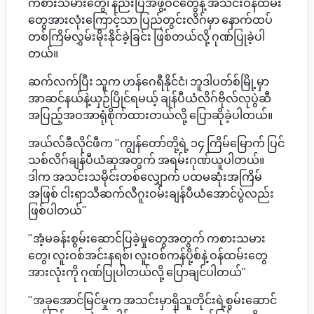
ကစားသမားတွေ၊ နည်းပြအဖွဲ့ဝင်တွေနဲ့ အသင်းဝန်ထမ်း
တွေအားလုံးကြောင့်သာ ပြည်တွင်းလိဂ်မှာ နောက်ထပ်
တစ်ကြိမ်လွှမ်းမိုးနိုင်ခဲ့ခြင်း ဖြစ်တယ်လို့ ဂုဏ်ပြုခဲ့ပါ
တယ်။
ဆက်လက်ပြီး သူက ဟန်ဂေရီနိုင်ငံ၊ ဘူဒါပတ်စ်မြို့မှာ
အာဆင်နယ်နဲ့ယှဉ်ပြိုင်ရမယ့် ချန်ပီယံလိဂ်ဗိုလ်လုပွဲဆီ
အပြည့်အဝအာရုံစိုက်ထားတယ်လို့ ပြောဆိုခဲ့ပါတယ်။
အယ်လ်ခီလိုင်ဖီက "ကျွန်တော်တို့ရဲ့ ၁၄ ကြိမ်မြောက် ပြင်
သစ်လိဂ်ချန်ပီယံဆုအတွက် အရမ်းဂုဏ်ယူပါတယ်။
ဒါက အသင်းသမိုင်းတစ်လျှောက် ပထမဆုံးအကြိမ်
အဖြစ် ငါးရာသီဆက်လီဂူးဝမ်းချန်ပီယံအောင်ပွဲလည်း
ဖြစ်ပါတယ်"
"အံ့မခန်းစွမ်းဆောင်ပြခဲ့မှုတွေအတွက် ကစားသမား
တွေ၊ လူးဝစ်အင်းနရစ်၊ လူးဝစ်ကန်ပို့စ်နဲ့ ဝန်ထမ်းတွေ
အားလုံးကို ဂုဏ်ပြုပါတယ်လို့ ပြောချင်ပါတယ်"
"အခုအောင်မြင်မှုက အသင်းမှာရှိသူတိုင်းရဲ့စွမ်းဆောင်