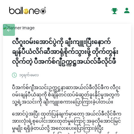
လီဂူး၀မ်းအောင်ပွဲကို ချီးကျူးပြီးနောက်
ချန်ပီယံလိဂ်ဆီအာရုံစိုက်သွားဖို့ တိုက်တွန်း
လိုက်တဲ့ ပီအက်စ်ဂျီဥက္ကဋ္ဌအယ်လ်ခီလိုင်ဖီ
၁၄ရက် မေလ
ပီအက်စ်ဂျီအသင်းဥက္ကဋ္ဌနာဆာအယ်လ်ခီလိုင်ဖီက လီဂူး
ဝမ်းချန်ပီယံဆုကို စံချိန်တင်ထပ်မံဆွတ်ခူးနိုင်မှုအတွက်
သူ့ရဲ့အသင်းကို ချီးကျူးစကားပြောကြားခဲ့ပါတယ်။
အောင်ပွဲအပြီး ထုတ်ပြန်ချက်မှာတော့ အယ်လ်ခီလိုင်ဖီက
အားလုံးရဲ့စုပေါင်းအားထုတ်မှုကြောင့် အခုလိုအောင်မြင်
မှုမျိုး ရရှိခဲ့တယ်လို့ အလေးပေးပြောကြားခဲ့ပြီး