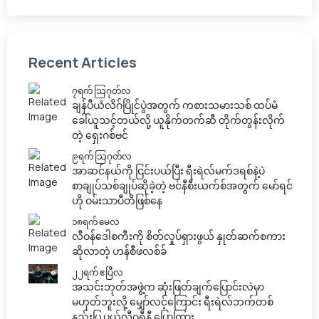
Recent Articles
၇ရက် သြဂုတ်လ
ချန်ပီယံလိဂ်ပြိုင်ပွဲအတွက် ကစားသမားသစ် ထပ်မံ
ခေါ်ယူသင့်တယ်လို့ ယူနိုက်တက်ဆီ တိုက်တွန်းလိုက်
တဲ့ ရှေးဂစ်ဗင်
၉ရက် သြဂုတ်လ
အာဆင်နယ်ကို ငြင်းပယ်ပြီး ရီးရဲလ်မက်ဒရစ်နဲ့ပဲ
စာချုပ်သစ်ချုပ်ဆိုခဲ့တဲ့ ဗင်နီစီးယက်စ်အတွက် မော်ရင်
ဟို ဝမ်းသာပီတိဖြစ်နေ
၁၈ရက် မေလ
လီဝန်ဒေါစကီးကို စိတ်လှုပ်ရှားဖွယ် နှုတ်ဆက်စကား
ဆိုလာတဲ့ ဟန်စီဖလစ်ခ်
၂၂ရက် ဧပြီလ
အသင်းဘုတ်အဖွဲ့က ဆုံးဖြတ်ချက်ပြောင်းလဲမှာ
မဟုတ်ဘူးလို့ မျှော်လင့်ကြောင်း ရီးရဲလ်ဘက်တစ်
နည်းပြ ပယ်လီဂရီနီ ပြောကြား