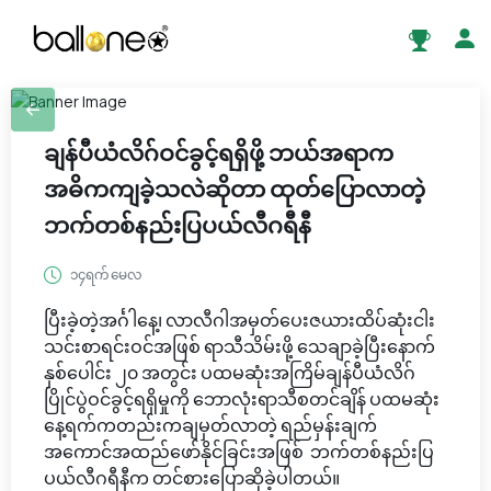
ချန်ပီယံလိဂ်ဝင်ခွင့်ရရှိဖို့ ဘယ်အရာက
အဓိကကျခဲ့သလဲဆိုတာ ထုတ်ပြောလာတဲ့
ဘက်တစ်နည်းပြပယ်လီဂရီနီ
၁၄ရက် မေလ
ပြီးခဲ့တဲ့အင်္ဂါနေ့၊ လာလီဂါအမှတ်ပေးဇယားထိပ်ဆုံးငါး
သင်းစာရင်းဝင်အဖြစ် ရာသီသိမ်းဖို့ သေချာခဲ့ပြီးနောက်
နှစ်ပေါင်း ၂၀ အတွင်း ပထမဆုံးအကြိမ်ချန်ပီယံလိဂ်
ပြိုင်ပွဲဝင်ခွင့်ရရှိမှုကို ဘောလုံးရာသီစတင်ချိန် ပထမဆုံး
နေ့ရက်ကတည်းကချမှတ်လာတဲ့ ရည်မှန်းချက်
အကောင်အထည်ဖော်နိုင်ခြင်းအဖြစ် ဘက်တစ်နည်းပြ
ပယ်လီဂရီနီက တင်စားပြောဆိုခဲ့ပါတယ်။