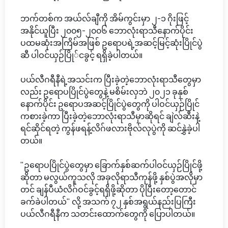
ဘက်တစ်က အယ်လ်ချီကို အိမ်ကွင်းမှာ ၂-၁ ဂိုးဖြင့်
အနိုင်ယူပြီး ၂၀၀၅-၂၀၀၆ ဘောလုံးရာသီနောက်ပိုင်း
ပထမဆုံးအကြိမ်အဖြစ် ဥရောပရဲ့အဆင့်မြင့်ဆုံးပြိုင်ပွဲ
ဆီ ပါဝင်ယှဉ်ပြို်ငခွင့် ရရှိခဲ့ပါတယ်။
ပယ်လီဂရီနီရဲ့အသင်းက ပြီးခဲ့တဲ့ဘောလုံးရာသီတွေမှာ
လည်း ဥရောပပြိုင်ပွဲတွေနဲ့ မစိမ်းလှဘဲ ၂၀၂၁ ခုနှစ်
နောက်ပိုင်း ဥရောပအဆင့်ပြိုင်ပွဲတွေကို ပါဝင်ယှဉ်ပြိုင်
ကစားခဲ့ကာ ပြီးခဲ့တဲ့ဘောလုံးရာသီမှာဆိုရင် ချဲလ်ဆီးနဲ့
ရင်ဆိုင်ရတဲ့ ကွန်ဖရန့်လိဂ်ဖလားဗိုလ်လုပွဲကို ဆင်နွှဲခဲ့ပါ
တယ်။
"ဥရောပပြိုင်ပွဲတွေမှာ ခြောက်နှစ်ဆက်ပါဝင်ယှဉ်ပြိုင်ဖို့
ဆိုတာ မလွယ်ကူသလို အခုလိုရာသီကုန်ဖို့ နှစ်ပွဲအလိုမှာ
တင် ချန်ပီယံလိဂ်ဝင်ခွင့်ရရှိဖို့ဆိုတာ ပိုပြီးတော့တောင်
ခက်ခဲပါတယ်" လို့ အသက် ၇၂ နှစ်အရွယ်နည်းပြကြီး
ပယ်လီဂရီနီက သတင်းထောက်တွေကို ပြောပါတယ်။