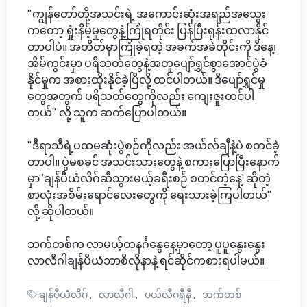
"ကျွန်တော်တို့အသင်းရဲ့ အကောင်းဆုံးအရည်အသွေး
ကတော့ ရှုံးနိမ့်မှုတွေနဲ့ကြုံရတိုင်း ပြန်ပြီးရုန်းထလာနိုင်
တာပါပဲ။ အတိတ်မှာကြုံခဲ့ရတဲ့ အခက်အခဲတိုင်းကို ဒီနေ့၊
အိမ်ကွင်းမှာ ပရိသတ်တွေနဲ့အတူပျော်ရွှင်စွာအောင်ပွဲခံ
နိုင်မှုက အစားထိုးနိုင်ခဲ့ပြီလို့ ထင်ပါတယ်။ ဒီပျော်ရွှင်မှု
တွေအတွက် ပရိသတ်တွေကိုလည်း ကျေးဇူးတင်ပါ
တယ်" လို့ သူက ဆက်ပြောပါတယ်။
"ဒီရာသီရဲ့ပထမဆုံးပွဲစဉ်ကိုလည်း အယ်လ်ချီနဲ့ပဲ စတင်ခဲ့
တာပါ။ ပွဲမစခင် အသင်းသားတွေနဲ့ စကားပြောပြီးနောက်
မှာ 'ချန်ပီယံလိဂ်ဆီသွားမယ့်ခရီးစဉ် စတင်တဲ့နေ့' ဆိုတဲ့
စာလုံးအစိမ်းရောင်လေးတွေကို ရေးသားခဲ့ကြပါတယ်"
လို့ ဆိုပါတယ်။
ဘက်တစ်က လာမယ့်တနင်္ဂနွေနေ့မှာတော့ ပူပူနွေးနွေး
လာလီဂါချန်ပီယံဘာစီလိုနာနဲ့ ရင်ဆိုင်ကစားရပါမယ်။
ချန်ပီယံလိဂ်
လာလီဂါ
ပယ်လီဂရီနီ
ဘက်တစ်