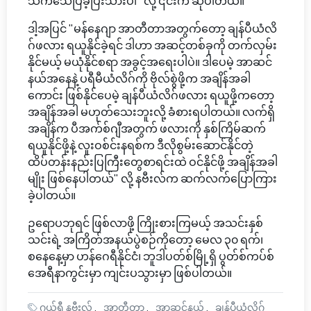
သက်သေပြခဲ့ပြီးသားပါ" လို့ ၎င်းက ဆိုပါတယ်။
ဒါ့အပြင် "မန်နေဂျာ အာတီတာအတွက်တော့ ချန်ပီယံလိ
ဂ်ဖလား ရယူနိုင်ခဲ့ရင် ဒါဟာ အဆင့်တစ်ခုကို တက်လှမ်း
နိုင်မယ့် မယုံနိုင်စရာ အခွင့်အရေးပါပဲ။ ဒါပေမဲ့ အာဆင်
နယ်အနေနဲ့ ပရီမီယံလိဂ်ကို ဗိုလ်စွဲဖို့က အချိန်အခါ
ကောင်း ဖြစ်နိုင်ပေမဲ့ ချန်ပီယံလိဂ်ဖလား ရယူဖို့ကတော့
အချိန်အခါ မဟုတ်သေးဘူးလို့ ခံစားရပါတယ်။ လက်ရှိ
အချိန်က ပီအက်စ်ဂျီအတွက် ဖလားကို နှစ်ကြိမ်ဆက်
ရယူနိုင်ဖို့နဲ့ လူးဝစ်င်းနရစ်က ဒီလိုစွမ်းဆောင်နိုင်တဲ့
ထိပ်တန်းနည်းပြကြီးတွေစာရင်းထဲ ဝင်နိုင်ဖို့ အချိန်အခါ
မျိုး ဖြစ်နေပါတယ်" လို့ နဗီးလ်က ဆက်လက်ပြောကြား
ခဲ့ပါတယ်။
ဥရောပဘုရင် ဖြစ်လာဖို့ ကြိုးစားကြမယ့် အသင်းနှစ်
သင်းရဲ့ အကြိတ်အနယ်ပွဲစဉ်ကိုတော့ မေလ ၃၀ ရက်၊
စနေနေ့မှာ ဟန်ဂေရီနိုင်ငံ၊ ဘူဒါပတ်စ်မြို့ရှိ ပွတ်စ်ကပ်စ်
အေရီနာကွင်းမှာ ကျင်းပသွားမှာ ဖြစ်ပါတယ်။
ဂယ်ရီ နဗီးလ်
အာတီတာ
အာဆင်နယ်
ချန်ပီယံလိဂ်