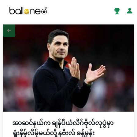
အာဆင်နယ်က ချန်ပီယံလိဂ်ဗိုလ်လုပွဲမှာ
ရှုံးနိမ့်လိမ့်မယ်လို့ နဗီးလ် ခန့်မှန်း