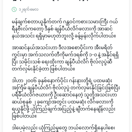
၁၂ရက် မေလ
မန်ချက်စတာယူနိုက်တက် ဂန္ထဝင်ကစားသမားကြီး ဂယ်
ရီနဗီးလ်ကတော့ ဒီနှစ် ချန်ပီယံလိဂ်ဖလားကို အာဆင်
နယ်အသင်း ရရှိမှာမဟုတ်ဘူးလို့ ခန့်မှန်းလိုက်ပါတယ်။
အာဆင်နယ်အသင်းဟာ ဒီလအစောပိုင်းက အီးမရိတ်
ကွင်းမှာ အက်သလက်တီကိုမက်ဒရစ်ကို ၁-၀ နဲ့ အနိုင်ရရှိ
ပြီး သမိုင်းသစ် ရေးထိုးကာ ချန်ပီယံလိဂ် ဗိုလ်လုပွဲဆီ
တက်လှမ်းနိုင်ခဲ့တာ ဖြစ်ပါတယ်။
ဒါဟာ ၂၀၀၆ ခုနှစ်နောက်ပိုင်း ဂန်းနားတို့ရဲ့ ပထမဆုံး
အကြိမ် ချန်ပီယံလိဂ် ဗိုလ်လုပွဲ တက်လှမ်းနိုင်ခြင်းဖြစ်ပြီး
ပရီမီယံလိဂ်ဇယားကို ဦးဆောင်နေတဲ့ သူတို့အသင်းဟာ
ဆယ်စုနှစ် ၂ ခုကျော်အတွင်း ပထမဆုံး လိဂ်ဖလားကို
ရယူနိုင်ဖို့ ယုံကြည်ချက်အပြည့်နဲ့ ချီတက်နေချိန်လည်း
ဖြစ်ပါတယ်။
ဒါပေမဲ့လည်း ယုံကြည်မှုတွေ ဘယ်လောက်ရှိနေပါစေ၊