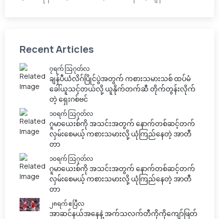
Recent Articles
၇ရက် သြဂုတ်လ
ချန်ပီယံလိဂ်ပြိုင်ပွဲအတွက် ကစားသမားသစ် ထပ်မံ
ခေါ်ယူသင့်တယ်လို့ ယူနိုက်တက်ဆီ တိုက်တွန်းလိုက်
တဲ့ ရှေးဂစ်ဗင်
၁၀ရက် သြဂုတ်လ
ဂူမာယေးစ်ကို အသင်းအတွက် နောက်တစ်ဆင့်တက်
လှမ်းစေမယ့် ကစားသမားလို့ ယုံကြည်နေတဲ့ အာတီ
တာ
၁၀ရက် သြဂုတ်လ
ဂူမာယေးစ်ကို အသင်းအတွက် နောက်တစ်ဆင့်တက်
လှမ်းစေမယ့် ကစားသမားလို့ ယုံကြည်နေတဲ့ အာတီ
တာ
၂၈ရက် ဧပြီလ
အာဆင်နယ်အနေနဲ့ အက်သလက်တီကိုကိုကျော်ဖြတ်