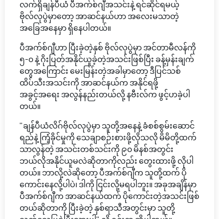
လက်ရှိချန်ပီယံ ပီအက်စ်ဂျီအသင်းနဲ့ ရင်ဆိုင်ရမယ့်
ဗိုလ်လုပွဲမှာတော့ အာဆင်နယ်ဟာ အလေးမသာတဲ့
အခြေအနေမှာ ရှိနေပါတယ်။
ပီအက်စ်ဂျီဟာ ပြီးခဲ့တဲ့နှစ် ဗိုလ်လုပွဲမှာ အင်တာမီလန်ကို
၅-၀ နဲ့ ဂိုးပြတ်အနိုင်ယူခဲ့တဲ့အသင်းဖြစ်ပြီး ခန့်မှန်းချက်
တွေအကြောင်း မေးမြန်းတဲ့အခါမှာတော့ ဒီပြင်သစ်
ထိပ်သီးအသင်းကို အာဆင်နယ်က အနိုင်ရဖို့
အခွင့်အရေး အလွန်နည်းတယ်လို့ နဗီးလ်က ဖွင့်ဟခဲ့ပါ
တယ်။
"ချန်ပီယံလိဂ်ဗိုလ်လုပွဲမှာ သူတို့အနေနဲ့ ခံစစ်စွမ်းဆောင်
ရည်နဲ့ ကြံ့ခိုင်မှုကို သေချာစဉ်းစားဖို့လိုသလို မိမိတို့ထက်
သာလွန်တဲ့ အသင်းတစ်သင်းကို ၉၀ မိနစ်အတွင်း
ဘယ်လိုအနိုင်ယူမလဲဆိုတာကိုလည်း တွေးထားဖို့ လိုပါ
တယ်။ ဘာလို့လဲဆိုတော့ ပီအက်စ်ဂျီက သူတို့ထက် ပို
ကောင်းနေလို့ပါပဲ၊ ဒါကို ငြင်းလို့မရပါဘူး။ အခုအချိန်မှာ
ပီအက်စ်ဂျီက အာဆင်နယ်ထက် ပိုကောင်းတဲ့အသင်းဖြစ်
တယ်ဆိုတာကို ပြီးခဲ့တဲ့ နှစ်ရာသီအတွင်းမှာ သူတို့