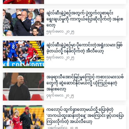
ချဲလ်ဆီးနဲ့ပွဲစဉ်အတွက် ပွဲထွက်လူစာရင်း
ရွေးချယ်မှုကို ကာကွယ်ပြောဆိုလိုက်တဲ့ အန်းစ
လော့
၅ရက် မေလ, ၂၀၂၅
ချဲလ်ဆီးနဲ့ပွဲစဉ်မှာ ပိုကောင်းတဲ့အရှုံးသမား ဖြစ်
ခဲ့တယ်လို့ ဝန်ခံလိုက်တဲ့ အီလီယော့
၅ရက် မေလ, ၂၀၂၅
အခုရာသီအောင်မြင်မှုကြောင့် ကစားသမားသစ်
တွေကို ဆွဲဆောင်နိုင်မယ်လို့ ယုံကြည်နေတဲ့
အန်းစလော့
၄ရက် မေလ, ၂၀၂၅
ကလော့ပ် ထွက်ခွာတော့မယ်လို့ ပြောခဲ့တဲ့
'တကယ်ထူးဆန်းတဲ့နေ့' အကြောင်း ဖွင့်ဟပြော
ကြားလိုက်တဲ့ အယ်လီယော့
၂၃ရက် မတ်လ, ၂၀၂၅