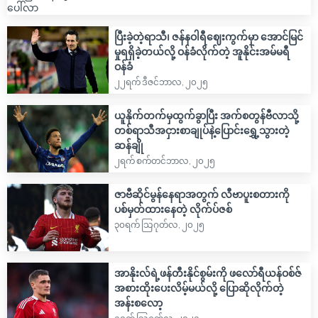
ပြီးခဲ့တဲ့ရာသီ၊ ဇန်နဝါရီဈေးကွက်မှာ အောင်မြင်
မှုရရှိခဲ့တယ်လို့ ဝန်ခံလိုက်တဲ့ အူနိုင်းအမ်မရီ
ဝန်ခံ
၂၂ရက် ဒီဇင်ဘာလ, ၂၀၂၅
ယူနိုက်တက်မှထွက်ခွာပြီး အက်စတွန်ဗီလာသို့
တစ်ရာသီအငှားစာချုပ်နဲ့ပြောင်းရွှေ့သွားတဲ့
ဆန်ချို
၂ရက် စက်တင်ဘာလ, ၂၀၂၅
ဇာဗီဆိုင်မွန်နေရာအတွက် လီဗာပူးစတားကို
ပစ်မှတ်ထားနေတဲ့ လိုက်ပ်ဇစ်
၃၀ရက် သြဂုတ်လ, ၂၀၂၅
အာနိုးလ်ရဲ့ဖန်တီးနိုင်စွမ်းကို ဖလော်ရီယန်ဝစ်ဇ်
အစားထိုးပေးလိမ့်မယ်လို့ ပြောဆိုလိုက်တဲ့
အန်းစလော့