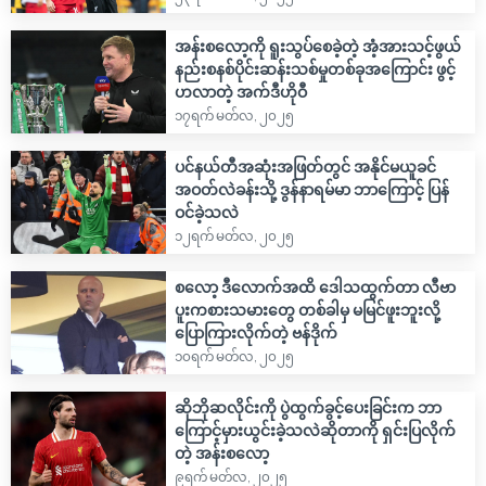
အန်းစလော့ကို ရူးသွပ်စေခဲ့တဲ့ အံ့အားသင့်ဖွယ်
နည်းစနစ်ပိုင်းဆန်းသစ်မှုတစ်ခုအကြောင်း ဖွင့်
ဟလာတဲ့ အက်ဒီဟိုဝီ
၁၇ရက် မတ်လ, ၂၀၂၅
ပင်နယ်တီအဆုံးအဖြတ်တွင် အနိုင်မယူခင်
အဝတ်လဲခန်းသို့ ဒွန်နာရမ်မာ ဘာကြောင့် ပြန်
ဝင်ခဲ့သလဲ
၁၂ရက် မတ်လ, ၂၀၂၅
စလော့ ဒီလောက်အထိ ဒေါသထွက်တာ လီဗာ
ပူးကစားသမားတွေ တစ်ခါမှ မမြင်ဖူးဘူးလို့
ပြောကြားလိုက်တဲ့ ဗန်ဒိုက်
၁၀ရက် မတ်လ, ၂၀၂၅
ဆိုဘိုဆလိုင်းကို ပွဲထွက်ခွင့်ပေးခြင်းက ဘာ
ကြောင့်မှားယွင်းခဲ့သလဲဆိုတာကို ရှင်းပြလိုက်
တဲ့ အန်းစလော့
၉ရက် မတ်လ, ၂၀၂၅