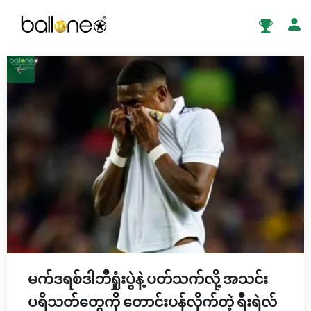
မက်ဒရစ်ဒါဘီရှုံးပွဲနဲ့ ပတ်သက်လို့ အသင်း
ပရိသတ်တွေကို တောင်းပန်လိုက်တဲ့ ရီးရဲလ်