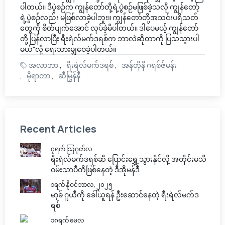
ပါတယ်။ ဒီပွဲစဉ်က ကျွန်တော်တို့ရဲ့ပွဲစဉ်မဖြစ်ခဲ့သလို ကျွန်တော့်
ရဲ့ပွဲစဉ်လည်း မဖြစ်လာခဲ့ပါဘူး။ ကျွန်တော်တို့အသင်းပရိသတ်
တွေကို စိတ်ပျက်အောင် လုပ်ခဲ့မိပါတယ်။ ဒါပေမယ့် ကျွန်တော်
တို့ ပြန်လာပြီး ရီးရဲလ်မက်ဒရစ်က ဘာလဲဆိုတာကို ပြသသွားပါ
မယ်"လို့ ရေးသားမျှဝေခဲ့ပါတယ်။
အလာဘာ
ရီးရဲလ်မက်ဒရစ်
အန်တိုနီ ဂရစ်ဇ်မန်း
မိုရာတာ
ဆီမြွန်နီ
Recent Articles
၇ရက် သြဂုတ်လ
ရီးရဲလ်မက်ဒရစ်ဆီ ပြောင်းရွှေ့သွားနိုင်လို့ အတိုင်းမသိ
ဝမ်းသာပီတိဖြစ်နေတဲ့ ဒီအိုမန်ဒီ
၁ရက် နိုဝင်ဘာလ, ၂၀၂၅
မာ့ခ် ဂူယီကို ခေါ်ယူရန် ဦးဆောင်နေတဲ့ ရီးရဲလ်မက်ဒ
ရစ်
၁၈ရက် မေလ