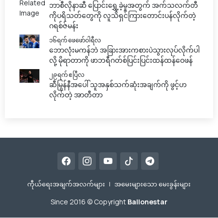
ဘာစီလိုနာဆီ ပြောင်းရွှေ့ခဲ့မှုအတွက် အက်သလက်တီ
ကိုပရိသတ်တွေကို လူသိရှင်ကြားတောင်းပန်လိုက်တဲ့
ဂရစ်ဇ်မန်း
၁၆ရက် ဖေဖော်ဝါရီလ
ဘောလုံးမကန်ဘဲ အခြားအားကစားပဲသွားလုပ်လိုက်ပါ
လို့ မိုရာတာကို ဖာဘရီဂတ်စ်ပြင်းပြင်းထန်ထန်ဝေဖန်
၂၉ရက် ဧပြီလ
ဆီမြွန်နီအပေါ် သူအနှစ်သက်ဆုံးအချက်ကို ဖွင့်ဟ
လိုက်တဲ့ အာတီတာ
ကီုယ်ရေးအချက်အလက်များ
|
အမေးများသော မေးခွန်းများ
Since 2016 © Copyright
Ballonestar