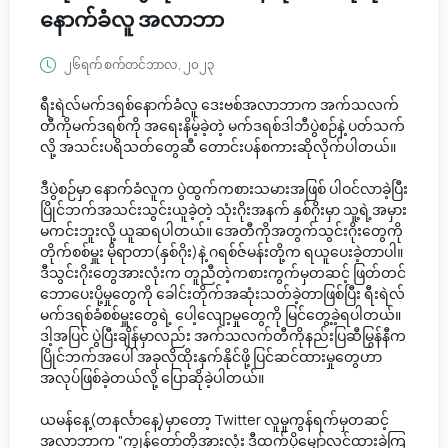
နောက်ခံလူ အလာဘာ
၂၆ရက် စက်တင်ဘာလ, ၂၀၂၃
ရီးရဲလ်မက်ဒရစ်နောက်ခံလူ ဒေးဗစ်အလာဘာက အက်သလက်
တီကိုမက်ဒရစ်ကို အရေးနိမ့်ခဲ့တဲ့ မက်ဒရစ်ဒါဘီပွဲစဉ်နဲ့ ပတ်သက်
လို့ အသင်းပရိသတ်တွေဆီ တောင်းပန်စကားဆိုလိုက်ပါတယ်။
ဒီပွဲစဉ်မှာ နောက်ခံလူက ပွဲထွက်ကစားသမားအဖြစ် ပါဝင်လာခဲ့ပြီး
ပြိုင်ဘက်အသင်းသွင်းယူခဲ့တဲ့ သုံးဂိုးအနက် နှစ်ဂိုးမှာ သူ့ရဲ့အမှား
မကင်းဘူးလို့ ယူဆရပါတယ်။ အေတီကိုအတွက်သွင်းဂိုးတွေကို
တိုက်စစ်မှူး မိုရာတာ(နှစ်ဂိုး)နဲ့ ဂရစ်ဇ်မန်းတို့က ရယူပေးခဲ့တာပါ။
ဒီသွင်းဂိုးတွေအားလုံးက တူညီတဲ့ကစားကွက်မှတဆင့် ဖြတ်တင်
ဘောပေးပို့မှုတွေကို ခေါင်းတိုက်အဆုံးသတ်ခဲ့တာဖြစ်ပြီး ရီးရဲလ်
မက်ဒရစ်ခံစစ်မှူးတွေရဲ့ ပေါ့လျော့မှုတွေကို မြင်တွေ့ခဲ့ရပါတယ်။
ဒါ့အပြင် ပွဲပြီးချိန်မှာလည်း အက်သလက်တီကိုနည်းပြဆီမြွန်နီက
ပြိုင်ဘက်အပေါ် အခုလိုထိုးနှက်နိုင်ဖို့ ပြင်ဆင်ထားမှုတွေဟာ
အလုပ်ဖြစ်ခဲ့တယ်လို့ ပြောဆိုခဲ့ပါတယ်။
ယမန်နေ့(တနင်္လာနေ့)မှာတော့ Twitter လူမှုကွန်ရက်မှတဆင့်
အလာဘာက "ကျွန်တော်တို့အားလုံး ဒီထက်ပိုမျှော်လင့်ထားခဲ့ကြ