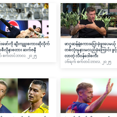
ဖော်ကို ချီးကျူးစကားဆိုလိုက်
ဖာဂူဆန်နဲ့စကားပြောခဲ့ဖူးပေမယ့်
ာစီလိုနာစတား ဆက်ဇနီ
တစ်လုံးမှနားမလည်ခဲ့ကြောင်း ဖွင
် စက်တင်ဘာလ, ၂၀၂၅
လာတဲ့ လီဝန်ဒေါစကီး
၁၆ရက် စက်တင်ဘာလ, ၂၀၂၅