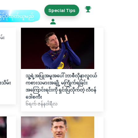
Special Tips
ြင့်ပုံထုတ်ယူမည်
သူ့ရဲ့အပြုအမူအပေါ် ဘာစီလိုနာလူငယ်
သိမ်း
ကစားသမားအချို့ မကြိုက်ရခြင်း
အကြောင်းရင်းကို ရှင်းပြလိုက်တဲ့ လီဝန်
ဒေါစကီး
၆ရက် ဇန်နဝါရီလ