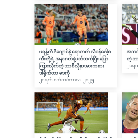
ဖရန့်ကီ ဒီဂျောင်နဲ့ ရောဘတ် လီဝန်ဒေါ့စ
အသင်း
ကီးတို့ရဲ့ အနာဂတ်နဲ့ပတ်သက်ပြီး ပြော
တဲ့ ဘ
၂၀ရက
ကြားလိုက်တဲ့ ဘာစီလိုနာအားကစား
ဒါရိုက်တာ ဒေကို
၂၁ရက် စက်တင်ဘာလ, ၂၀၂၅