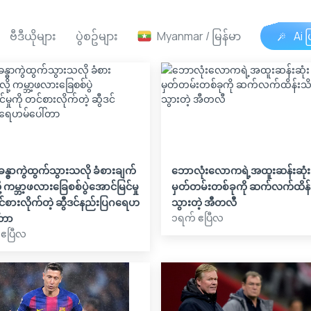
ဗီဒီယိုများ
ပွဲစဥ်များ
Myanmar / မြန်မာ
Ai ဖ
ဲ့ခန္ဓာကွဲထွက်သွားသလို ခံစားချက်
ဘောလုံးလောကရဲ့အထူးဆန်းဆုံး
ို့ ကမ္ဘာ့ဖလားခြေစစ်ပွဲအောင်မြင်မှု
မှတ်တမ်းတစ်ခုကို ဆက်လက်ထိန်း
င်စားလိုက်တဲ့ ဆွီဒင်နည်းပြဂရေဟ
သွားတဲ့ အီတလီ
၁ရက် ဧပြီလ
်တာ
 ဧပြီလ