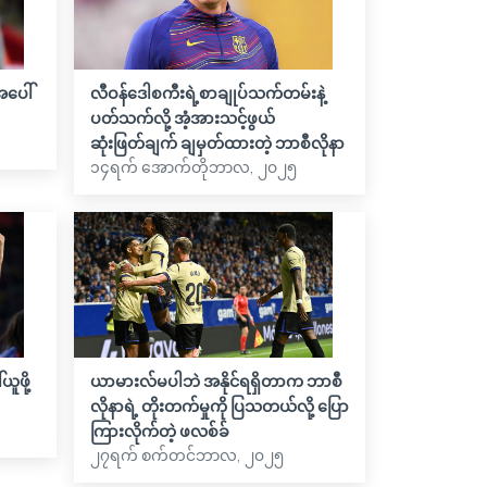
အပေါ်
လီဝန်ဒေါစကီးရဲ့စာချုပ်သက်တမ်းနဲ့
ပတ်သက်လို့ အံ့အားသင့်ဖွယ်
ဆုံးဖြတ်ချက် ချမှတ်ထားတဲ့ ဘာစီလိုနာ
၁၄ရက် အောက်တိုဘာလ, ၂၀၂၅
ူဖို့
ယာမားလ်မပါဘဲ အနိုင်ရရှိတာက ဘာစီ
လိုနာရဲ့ တိုးတက်မှုကို ပြသတယ်လို့ ပြော
ကြားလိုက်တဲ့ ဖလစ်ခ်
၂၇ရက် စက်တင်ဘာလ, ၂၀၂၅