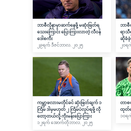
ဘာစီလိုနာမှာဆက်နေဖို့ မဆုံးဖြတ်ရ
ဘာစီ
သေးကြောင်း ပြောကြားလာတဲ့ လီဝန်
ရာသီမ
ဒေါစကီး
ဆိုခံခ
၂၉ရက် ဒီဇင်ဘာလ, ၂၀၂၅
၂၀ရက်
ကမ္ဘာ့ဖလားမတိုင်ခင် ဆုံးဖြတ်ချက် ၁
တာစတ
ကြိမ် ဒါမှမဟုတ် ၂ ကြိမ်ပဲလုပ်ရဖို့ လို
ထုတ်
၁၀ရက
တော့တယ်လို့ ကိုးမန်းပြောကြား
၁၂ရက် အောက်တိုဘာလ, ၂၀၂၅