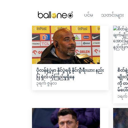
ပင်မ
သတင်းများ
ပိုလန်နဲ့ပွဲမှာ နိုင်ပွဲရဖို့ နိုင်ဂျီးရီးယား နည်း
စိတ်န
ပြ ရှဲလ် ယုံကြည်မှုရှိနေ
မျိုးလ
၃ရက် ဇွန်လ
ကို တ
မ်ပေါ
၁ရက်