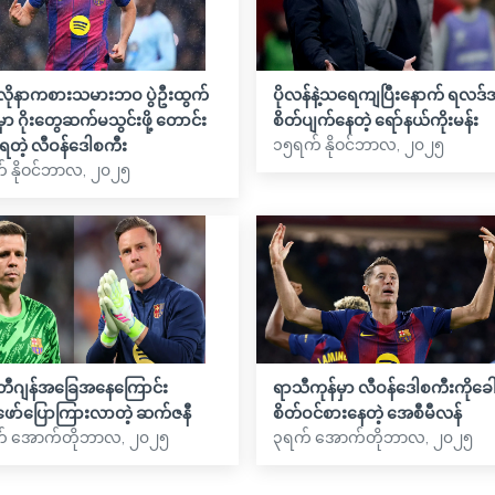
လိုနာကစားသမားဘဝ ပွဲဦးထွက်
ပိုလန်နဲ့သရေကျပြီးနောက် ရလဒ်
ှာ ဂိုးတွေဆက်မသွင်းဖို့ တောင်း
စိတ်ပျက်နေတဲ့ ရော်နယ်ကိုးမန်း
၁၅ရက် နိုဝင်ဘာလ, ၂၀၂၅
ဲ့ရတဲ့ လီဝန်ဒေါစကီး
 နိုဝင်ဘာလ, ၂၀၂၅
ီဂျန်အခြေအနေကြောင်း
ရာသီကုန်မှာ လီဝန်ဒေါစကီးကိုခေါ်ယ
ဖော်ပြောကြားလာတဲ့ ဆက်ဇနီ
စိတ်ဝင်စားနေတဲ့ အေစီမီလန်
် အောက်တိုဘာလ, ၂၀၂၅
၃ရက် အောက်တိုဘာလ, ၂၀၂၅