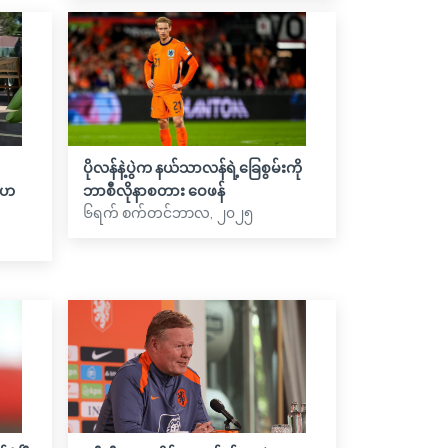
ပိုလန်နဲ့ပွဲက နယ်သာလန်ရဲ့ခြေစွမ်းကို
့်ဟ
ဘာစီလိုနာစတား ဝေဖန်
၆ရက် စက်တင်ဘာလ, ၂၀၂၅