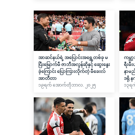
အာဆင်နယ်ရဲ့ အပြောင်းအရွှေ့တစ်ခု မ
ကမ္ဘာ
ပြီးမြောက်မီ ဇာဘီအလွန်ဆိုနှင့် ဆွေးနွေး
ရီးမီ
ခဲ့ကြောင်း ပြောကြားလိုက်တဲ့ မီခေးလ်
နာမည်
အာတီတာ
ဒရို 
၁၉ရက် အောက်တိုဘာလ, ၂၀၂၅
၁၃ရက