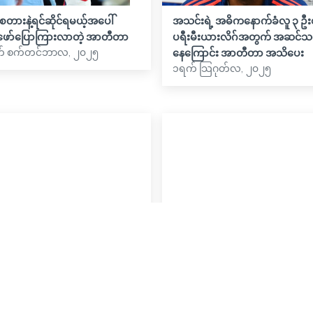
းစတားနဲ့ရင်ဆိုင်ရမယ့်အပေါ်
အသင်းရဲ့ အဓိကနောက်ခံလူ ၃ ဦးစ
ဖော်ပြောကြားလာတဲ့ အာတီတာ
ပရီးမီးယားလိဂ်အတွက် အဆင်သင့
် စက်တင်ဘာလ, ၂၀၂၅
နေကြောင်း အာတီတာ အသိပေး
၁ရက် သြဂုတ်လ, ၂၀၂၅
အနေတစ်ခုကြောင့် အာဆင်နယ်
အပြောင်းအရွှေ့အတွက် ဆုံးဖြတ်
ြင်းဆန်ပြီး ဗလင်စီယာတွင် ဆက်နေ
ချလိုက်တဲ့ မက်ဂူဟီ
၂၃ရက် ဇွန်လ, ၂၀၂၅
ဲ့ ခရစ္စတီယန် မော့စ်ကွာ
 ဇွန်လ, ၂၀၂၅