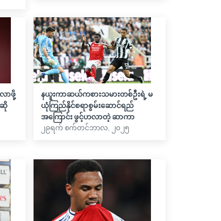
ာဖို့
နယူးကာဆယ်ကစားသမားတစ်ဦးရဲ့ မ
ဆို
ယုံကြည်နိုင်စရာစွမ်းဆောင်ရည်
အကြောင်း ဖွင့်ဟလာတဲ့ ဆာကာ
၂၉ရက် စက်တင်ဘာလ, ၂၀၂၅