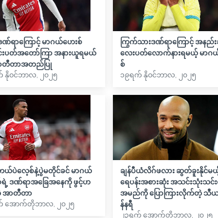
ဒဏ်ရာကြောင့် မာဂယ်ဟေးစ်
ကြွက်သားဒဏ်ရာကြောင့် အနည်းဆ
်းပတ်အတော်ကြာ အနားယူရမယ်
လေးပတ်လောက်နားရမယ့် မာဂ
 အာတီတာအတည်ပြု
စ်
 နိုဝင်ဘာလ, ၂၀၂၅
၁၉ရက် နိုဝင်ဘာလ, ၂၀၂၅
တယ်ပဲလေ့စ်နဲ့ပွဲမတိုင်ခင် မာဂယ်
ချန်ပီယံလိဂ်ဖလား ဆွတ်ခူးနိုင်မယ့
ရဲ့ ဒဏ်ရာအခြေအနေကို ဖွင့်ဟ
ရေပန်းအစားဆုံး အသင်းသုံးသင်းရ
့ အာတီတာ
အမည်ကို ပြောကြားလိုက်တဲ့ သီယ
် အောက်တိုဘာလ, ၂၀၂၅
န်နရီ
၂၃ရက် အောက်တိုဘာလ, ၂၀၂၅