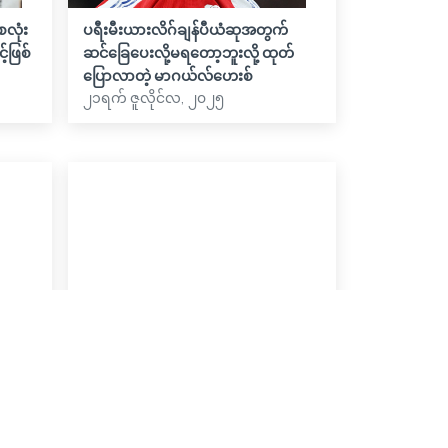
လုံး
ပရီးမီးယားလိဂ်ချန်ပီယံဆုအတွက်
်ဖြစ်
ဆင်ခြေပေးလို့မရတော့ဘူးလို့ ထုတ်
ပြောလာတဲ့ မာဂယ်လ်ဟေးစ်
၂၁ရက် ဇူလိုင်လ, ၂၀၂၅
ချက်
အာဆင်နယ်အသင်းမှာ ကစားသမားသစ်
တွေ အများအပြားခေါ်ယူမယ်လို့ တင်
ဘာ မျှော်မှန်ထား
၂၁ရက် ဇွန်လ, ၂၀၂၅