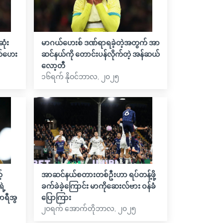
ုံး
မာဂယ်ဟေးစ် ဒဏ်ရာရခဲ့တဲ့အတွက် အာ
ယ်ဟေး
ဆင်နယ်ကို တောင်းပန်လိုက်တဲ့ အန်ဆယ်
လော့တီ
၁၆ရက် နိုဝင်ဘာလ, ၂၀၂၅
်
အာဆင်နယ်စတားတစ်ဦးဟာ ရပ်တန့်ဖို့
ဲ့
ခက်ခဲခဲ့ကြောင်း မာကိုဆေးလ်ဗား ဝန်ခံ
ာရီအွ
ပြောကြား
၂၀ရက် အောက်တိုဘာလ, ၂၀၂၅