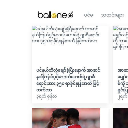
ပင်မ
သတင်းများ
ပင်နယ်တီလွဲချော်ခဲ့ပြီးနောက် အာဆင်
အာဆင်
နယ်ကြယ်ပွင့်မာဂယ်ဟေးစ်ရဲ့ဂျာစီ
မျှော
ရောင်းအား ၃၅၀ ရာခိုင်နှုန်းအထိ မြင့်
စ်ကို
တက်လာ
ရှင်းပ
၃ရက် ဇွန်လ
၂ရက် 