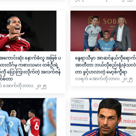
့အကောင်းဆုံး နောက်ခံလူ အဖြစ် ပ
နွေရာသီမှာ အာဆင်နယ်ကိုရောက်လ
းယားလိဂ်မှ ကစားသမား တစ်ဦးရဲ့
အာတီတာ ဘယ်လိုစည်းရုံးခဲ့သလဲ
ကို ပြောကြားလိုက်တဲ့ အလက်ဇန်
တာ ဖွင့်ဟလာတဲ့ မော့စ်ကွီရာ
၁၁ရက် အောက်တိုဘာလ, ၂၀၂၅
နက်စ်တာ
် အောက်တိုဘာလ, ၂၀၂၅