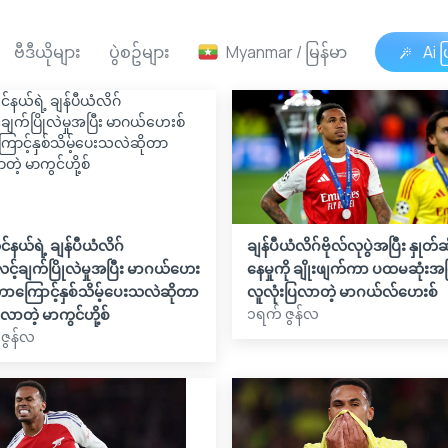
ဗီဒီယိုများ
ပွဲစဥ်များ
Myanmar / မြန်မာ
Ai ဖ
နယ်ရဲ့ ချန်ပီယံလိဂ်
ချန်ပီယံလိဂ်ဗိုလ်လုပွဲအပြီး နှုတ်
်လင့်ချက်ပြိုလဲမှုအပြီး မာဂယ်ဟေး
နေမှုကို ချိုးဖျက်ကာ ပထမဆုံးအက
 ဘာကြောင့်နှစ်သိမ့်ပေးသလဲဆိုတာ
လူလုံးပြလာတဲ့ မာဂယ်လ်ဟေးစ်
၁ရက် ဇွန်လ
ြလာတဲ့ မာကွင်ဟို့စ်
ဇွန်လ