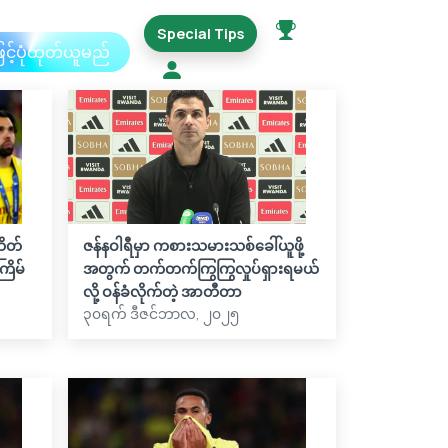
Special Tips
ြင့်ပုံထုတ်ယူမည်
ဆိတ်
ဇန်နဝါရီမှာ ကစားသမားသစ်ခေါ်ယူဖို့
ြိမ်
အတွက် တက်တက်ကြွကြွလှုပ်ရှားရမယ်
လို့ ဝန်ခံလိုက်တဲ့ အာတီတာ
၃၀ရက် ဒီဇင်ဘာလ, ၂၀၂၅