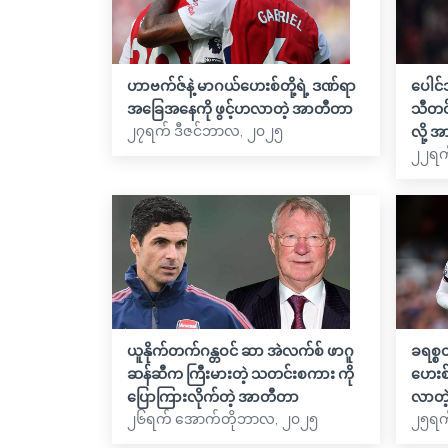
ဟာဗက်ဇ်နဲ့ မာဂယ်ဟေးစ်တို့ရဲ့ ဒဏ်ရာ
ပေါင်
အခြေအနေကို ဖွင့်ဟလာတဲ့ အာတီတာ
သီတင
၂၇ရက် ဒီဇင်ဘာလ, ၂၀၂၅
လို့
၂၂ရက်
ယူနိုက်တက်ဂန္တဝင် ဆာ အဲလက်စ် ဖာဂူ
ခရစ္စ
ဆန်ဆီက ကြီးမားတဲ့ သတင်းစကား ကို
ဟေးစ်
ပြောကြားလိုက်တဲ့ အာတီတာ
လာတဲ
၂၆ရက် အောက်တိုဘာလ, ၂၀၂၅
၂၅ရက