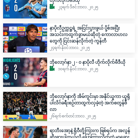
ဟိုက်လိုက်ဗီဒီယို
၂၃ရက် ဒီဇင်ဘာလ, ၂၀၂၅
နာပိုလီဥက္ကဋ္ဌရဲ့ အငြင်းပွားဖွယ် ပို့စ်အပြီး
အသင်းကထွက်ခွာမယ်ဆိုတဲ့ ကောလာဟလ
တွေကို ငြင်းဆန်လိုက်တဲ့ ကွန်တီ
၂၄ရက် နိုဝင်ဘာလ, ၂၀၂၅
ဘိုလော့ဂ်နာ ၂ - ၀ နာပိုလီ ဟိုက်လိုက်ဗီဒီယို
၁၀ရက် နိုဝင်ဘာလ, ၂၀၂၅
ဘိုလော့ဂ်နာကို အိမ်ကွင်းမှာ အနိုင်ယူကာ ယူရို
ပါလိဂ်ခရီးစဉ်တာထွက်လှခဲ့တဲ့ အက်စတွန်ဗီ
လာ
၂၆ရက် စက်တင်ဘာလ, ၂၀၂၅
ရာဘီးအော့နဲ့ ရိုဝီတို့ကြားက ဖြစ်ရပ်က အလွန်
ဆိုးရွားပါတယ်လို့ ပြောကြားလိုက်တဲ့ မာဆေး