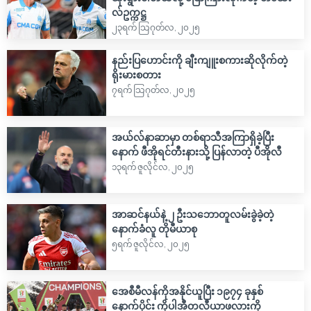
လ်ဥက္ကဋ္ဌ
၂၃ရက် သြဂုတ်လ, ၂၀၂၅
နည်းပြဟောင်းကို ချီးကျူးစကားဆိုလိုက်တဲ့
ရိုးမားစတား
၇ရက် သြဂုတ်လ, ၂၀၂၅
အယ်လ်နာဆာမှာ တစ်ရာသီအကြာရှိခဲ့ပြီး
နောက် ဖီအိုရင်တီးနားသို့ ပြန်လာတဲ့ ပီအိုလီ
၁၃ရက် ဇူလိုင်လ, ၂၀၂၅
အာဆင်နယ်နဲ့ ၂ ဦးသဘောတူလမ်းခွဲခဲ့တဲ့
နောက်ခံလူ တိုမီယာစု
၅ရက် ဇူလိုင်လ, ၂၀၂၅
အေစီမီလန်ကိုအနိုင်ယူပြီး ၁၉၇၄ ခုနှစ်
နောက်ပိုင်း ကိုပါအီတလီယာဖလားကို