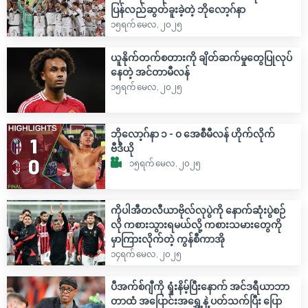
ပြန်လည်ဆွတ်ခူးခဲ့တဲ့ ဘိုလော့ဂ်နာ
၁၅ရက် မေလ, ၂၀၂၅
ယူနိုက်တက်စတားကို ချိတ်ဆက်မှုတွေပြုလုပ်
နေတဲ့ အင်တာမီလန်
၁၅ရက် မေလ, ၂၀၂၅
ဘိုလော့ဂ်နာ ၁ - ၀ အေစီမီလန် ဟိုက်လိုက်
ဗီဒီယို
၁၅ရက် မေလ, ၂၀၂၅
ကိုပါအီတလီယာဗိုလ်လုပွဲကို နောက်ဆုံးပွဲစဉ်
လို ကစားသွားရမယ်လို့ ကစားသမားတွေကို
မှာကြားလိုက်တဲ့ ကွန်စီကာအို
၁၄ရက် မေလ, ၂၀၂၅
ပီအက်စ်ဂျီကို ရှုံးနိမ့်ပြီးနောက် အင်ဒရီယာဘာ
တာထံ အပြောင်းအရွှေ့နဲ့ ပတ်သက်ပြီး ပြော