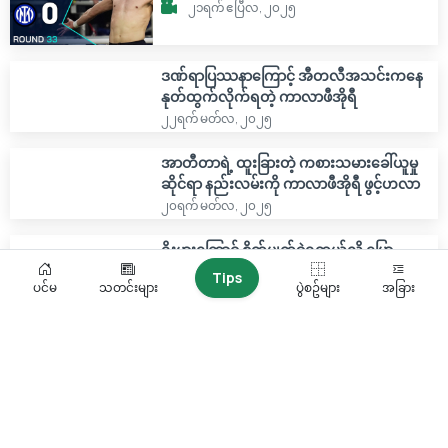
၂၁ရက် ဧပြီလ, ၂၀၂၅
ဒဏ်ရာပြဿနာကြောင့် အီတလီအသင်းကနေ
နုတ်ထွက်လိုက်ရတဲ့ ကာလာဖီအိုရီ
၂၂ရက် မတ်လ, ၂၀၂၅
အာတီတာရဲ့ ထူးခြားတဲ့ ကစားသမားခေါ်ယူမှု
ဆိုင်ရာ နည်းလမ်းကို ကာလာဖီအိုရီ ဖွင့်ဟလာ
၂၀ရက် မတ်လ, ၂၀၂၅
ရိုးမားကြောင့် စိတ်ပျက်ခဲ့ရတယ်လို့ ပြော
ကြားလိုက်တဲ့ အာဆင်နယ်နောက်ခံလူ ကာလာ
Tips
ပင်မ
သတင်းများ
ပွဲစဥ်များ
အခြား
ဖီအိုရီ
၂၀ရက် မတ်လ, ၂၀၂၅
လုံလောက်တဲ့ခြေစွမ်းမရှိတာကြောင့် ဇက်ခ်ဇီ
ကို နယ်သာလန်လူစာရင်းမှထုတ်ပယ်ခဲ့တဲ့ ကိုး
မန်း
၁၁ရက် မတ်လ, ၂၀၂၅