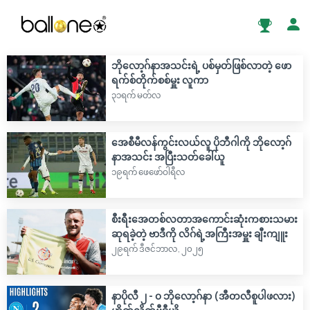
ဘိုလော့ဂ်နာအသင်းရဲ့ ပစ်မှတ်ဖြစ်လာတဲ့ ဖော
ရက်စ်တိုက်စစ်မှူး လူကာ
၃၁ရက် မတ်လ
အေစီမီလန်ကွင်းလယ်လူ ပိုဘီဂါကို ဘိုလော့ဂ်
နာအသင်း အပြီးသတ်ခေါ်ယူ
၁၉ရက် ဖေဖော်ဝါရီလ
စီးရီးအေတစ်လတာအကောင်းဆုံးကစားသမား
ဆုရခဲ့တဲ့ ဗာဒီကို လိဂ်ရဲ့အကြီးအမှူး ချီးကျူး
၂၉ရက် ဒီဇင်ဘာလ, ၂၀၂၅
နာပိုလီ ၂ - ၀ ဘိုလော့ဂ်နာ (အီတလီစူပါဖလား)