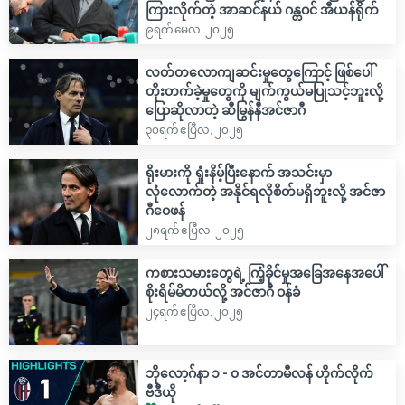
ကြားလိုက်တဲ့ အာဆင်နယ် ဂန္တဝင် အီယန်ရိုက်
၉ရက် မေလ, ၂၀၂၅
လတ်တလောကျဆင်းမှုတွေကြောင့် ဖြစ်ပေါ်
တိုးတက်ခဲ့မှုတွေကို မျက်ကွယ်မပြုသင့်ဘူးလို့
ပြောဆိုလာတဲ့ ဆီမြွန်နီအင်ဇာဂီ
၃၀ရက် ဧပြီလ, ၂၀၂၅
ရိုးမားကို ရှုံးနိမ့်ပြီးနောက် အသင်းမှာ
လုံလောက်တဲ့ အနိုင်ရလိုစိတ်မရှိဘူးလို့ အင်ဇာ
ဂီဝေဖန်
၂၈ရက် ဧပြီလ, ၂၀၂၅
ကစားသမားတွေရဲ့ ကြံ့ခိုင်မှုအခြေအနေအပေါ်
စိုးရိမ်မိတယ်လို့ အင်ဇာဂီ ဝန်ခံ
၂၄ရက် ဧပြီလ, ၂၀၂၅
ဘိုလော့ဂ်နာ ၁ - ၀ အင်တာမီလန် ဟိုက်လိုက်
ဗီဒီယို