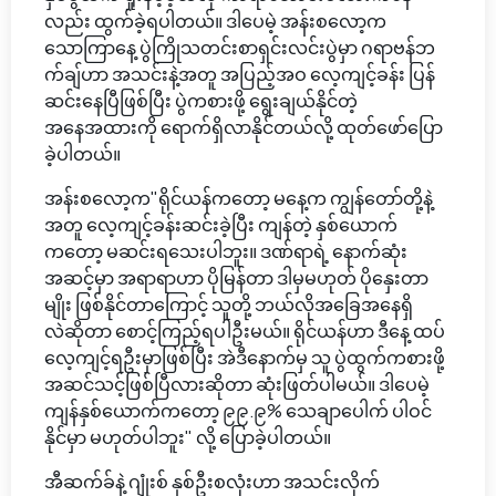
လည်း ထွက်ခဲ့ရပါတယ်။ ဒါပေမဲ့ အန်းစလော့က
သောကြာနေ့ ပွဲကြိုသတင်းစာရှင်းလင်းပွဲမှာ ဂရာဗန်ဘ
က်ချ်ဟာ အသင်းနဲ့အတူ အပြည့်အဝ လေ့ကျင့်ခန်း ပြန်
ဆင်းနေပြီဖြစ်ပြီး ပွဲကစားဖို့ ရွေးချယ်နိုင်တဲ့
အနေအထားကို ရောက်ရှိလာနိုင်တယ်လို့ ထုတ်ဖော်ပြော
ခဲ့ပါတယ်။
အန်းစလော့က"ရိုင်ယန်ကတော့ မနေ့က ကျွန်တော်တို့နဲ့
အတူ လေ့ကျင့်ခန်းဆင်းခဲ့ပြီး ကျန်တဲ့ နှစ်ယောက်
ကတော့ မဆင်းရသေးပါဘူး။ ဒဏ်ရာရဲ့ နောက်ဆုံး
အဆင့်မှာ အရာရာဟာ ပိုမြန်တာ ဒါမှမဟုတ် ပိုနှေးတာ
မျိုး ဖြစ်နိုင်တာကြောင့် သူတို့ ဘယ်လိုအခြေအနေရှိ
လဲဆိုတာ စောင့်ကြည့်ရပါဦးမယ်။ ရိုင်ယန်ဟာ ဒီနေ့ ထပ်
လေ့ကျင့်ရဦးမှာဖြစ်ပြီး အဲဒီနောက်မှ သူ ပွဲထွက်ကစားဖို့
အဆင်သင့်ဖြစ်ပြီလားဆိုတာ ဆုံးဖြတ်ပါမယ်။ ဒါပေမဲ့
ကျန်နှစ်ယောက်ကတော့ ၉၉.၉% သေချာပေါက် ပါဝင်
နိုင်မှာ မဟုတ်ပါဘူး" လို့ ပြောခဲ့ပါတယ်။
အီဆက်ခ်နဲ့ ဂျုံးစ် နှစ်ဦးစလုံးဟာ အသင်းလိုက်