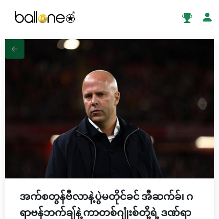
အက်စတွန်ဗီလာနဲ့ပွဲမတိုင်ခင် အီဆက်ခ်၊ ဂ
ရာဗန်ဘက်ချ်နဲ့ ကာတစ်ဂျုံးစ်တို့ရဲ့ ဒဏ်ရာ