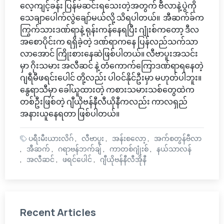
လေ့ကျင့်ခန်း ပြန်မဆင်းရသေးတဲ့အတွက် ဗီလာနဲ့ပွဲကို
သေချာပေါက်လွဲချော်မယ်လို့ သိရပါတယ်။ အီဆက်ခ်က
ကြွက်သားဒဏ်ရာနဲ့ ရုန်းကန်နေရပြီး ဂျုံးစ်ကတော့ ဒီလ
အစောပိုင်းက ရရှိခဲ့တဲ့ ဒဏ်ရာကနေ ပြန်လည်သက်သာ
လာအောင် ကြိုးစားနေဆဲဖြစ်ပါတယ်။ လီဗာပူးအသင်း
မှာ ဂိုးသမား အလီဆင် နဲ့ တံကောက်ကြောဒဏ်ရာရနေတဲ့
ဂျရီမီဖရင်းပေါင် တို့လည်း ပါဝင်နိုင်ဦးမှာ မဟုတ်ပါဘူး။
နွေရာသီမှာ ခေါ်ယူထားတဲ့ ကစားသမားသစ်တွေထဲက
တစ်ဦးဖြစ်တဲ့ ဂျီယိုဗန်နီလီယိုနီကလည်း ကာလရှည်
အနားယူနေရတာ ဖြစ်ပါတယ်။
ပရီးမီးယားလိဂ်
လီဗာပူး
အန်းစလော့
အက်စတွန်ဗီလာ
အီဆက်
ဂရာဗန်ဘက်ချ်
ကာတစ်ဂျုံးစ်
နယ်သာလန်
အလီဆင်
ဖရင်ပေါင်
ဂျီယိုဗန်နီလီအိုနီ
Recent Articles