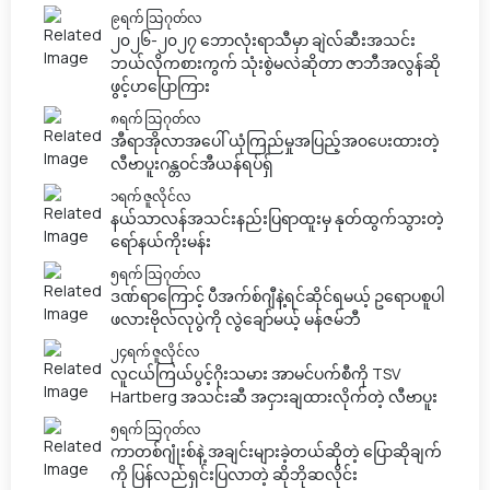
၉ရက် သြဂုတ်လ
၂၀၂၆-၂၀၂၇ ဘောလုံးရာသီမှာ ချဲလ်ဆီးအသင်း
ဘယ်လိုကစားကွက် သုံးစွဲမလဲဆိုတာ ဇာဘီအလွန်ဆို
ဖွင့်ဟပြောကြား
၈ရက် သြဂုတ်လ
အီရာအိုလာအပေါ် ယုံကြည်မှုအပြည့်အ၀ပေးထားတဲ့
လီဗာပူးဂန္တဝင်အီယန်ရပ်ရှ်
၁ရက် ဇူလိုင်လ
နယ်သာလန်အသင်းနည်းပြရာထူးမှ နုတ်ထွက်သွားတဲ့
ရော်နယ်ကိုးမန်း
၅ရက် သြဂုတ်လ
ဒဏ်ရာကြောင့် ပီအက်စ်ဂျီနဲ့ရင်ဆိုင်ရမယ့် ဥရောပစူပါ
ဖလားဗိုလ်လုပွဲကို လွဲချော်မယ့် မန်ဇမ်ဘီ
၂၄ရက် ဇူလိုင်လ
လူငယ်ကြယ်ပွင့်ဂိုးသမား အာမင်ပက်စီကို TSV
Hartberg အသင်းဆီ အငှားချထားလိုက်တဲ့ လီဗာပူး
၅ရက် သြဂုတ်လ
ကာတစ်ဂျုံးစ်နဲ့ အချင်းများခဲ့တယ်ဆိုတဲ့ ပြောဆိုချက်
ကို ပြန်လည်ရှင်းပြလာတဲ့ ဆိုဘိုဆလိုင်း