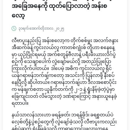
အခြေအနေကို ထုတ်ပြောလာတဲ့ အန်းစ
လော့
၃၁ရက် အောက်တိုဘာလ, ၂၀၂၅
လီဗာပူးနည်းပြ အန်းစလော့က တိုက်စစ်မှူး အလက်ဇန္ဒား
အီဆက်ခ်နဲ့ ကွင်းလယ်လူ ကာတစ်ဂျုံးစ် တို့ဟာ စနေနေ့
မှာ ယှဉ်ပြိုင်ရမယ့် အက်စတွန်ဗီလာနဲ့ ပရီးမီးယားလိဂ်ပွဲ
စဉ်ကို သေချာပေါက် လွဲချော်မယ်လို့ အတည်ပြုပြော
ကြားလိုက်ပါတယ်။ ဒါပေမဲ့ အဓိက ကွင်းလယ်လူ ရိုင်
ယန်ဂရာဗန်ဘက်ချ်ကတော့ အသင်းကို ပြန်လာဖို့ နီးစပ်
နေပြီလို့ ဆိုပါတယ်။ ဂရာဗန်ဘက်ချ်ဟာ ဒီလအစောပိုင်း
က မန်ချက်စတာ ယူနိုက်တက်ကို ၂-၁ နဲ့ ရှုံးနိမ့်ခဲ့တဲ့ပွဲမှာ
ခြေကျင်းဝတ် လိမ်သွားတဲ့ ဒဏ်ရာကြောင့် အနားယူနေခဲ့
ရတာပါ။
နယ်သာလန်သားဟာ ဖရန့်ဖတ်၊ ဘရန့်ဖိုဒ်၊ ခရစ္စတယ်ပဲ
လေ့စ်တို့နဲ့ပွဲစဉ်တွေကို လွဲချော်ခဲ့သလို လီဗာပူးကလည်း
နှစ်ပွဲဆက် ရှုံးနိမ့်ခဲ့သလို ကာရာဘောင်းဖလားကနေ