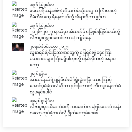
၁ရက် သြဂုတ်လ
ဖလော်ရီယန်ဝစ်ဇ်နဲ့ အီဆက်ခ်တို့အတွက် ကြီးမားတဲ့
စီမံကိန်းတွေ ရှိနေတယ်လို့ အီရာအိုလာ ဖွင့်ဟ
၄ရက် သြဂုတ်လ
၂၀၂၆-၂၀၂၇ ရာသီမှာ အီဆက်ခ် ခြေစွမ်းပြနိုင်မယ်လို့
လီဗာပူးဂန္ထဝင်ဖောင်လာ ယုံကြည်နေ
၂၀ရက် ဒီဇင်ဘာလ, ၂၀၂၅
လူစာရင်းပိုင်းပြဿနာတွေကို ဖြေရှင်းဖို့ ငွေကြေး
ပမာဏအများကြီးမရှိပါဘူးလို့ ဝန်ခံလိုက်တဲ့ အန်းစ
လော့
၂ရက် ဇွန်လ
အာဆင်နယ်ရဲ့ချန်ပီယံလိဂ်ရှုံးပွဲအပြီး ဘာကြောင့်
အောင်ပွဲခံခဲ့သလဲဆိုတာ ရှင်းပြလာတဲ့ လီဗာပူးနောက်ခံ
လူဖရင်ပေါင်
၁၇ရက် ဇူလိုင်လ
လီဗာပူးမှာ အီဆက်ခ်ကို ကမောက်ကမဖြစ်အောင် အန်း
စလော့ လုပ်ခဲ့တယ်လို့ ဒွိုက်ယော့ခ်ဝေဖန်