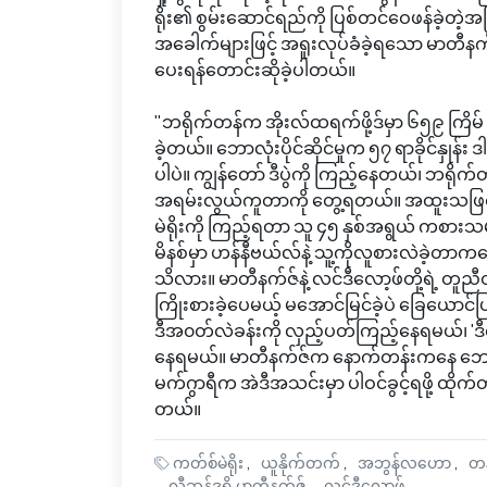
ရိုး၏ စွမ်းဆောင်ရည်ကို ပြစ်တင်ဝေဖန်ခဲ့တ
အခေါက်များဖြင့် အရူးလုပ်ခံခဲ့ရသော မာတီနက်ဇ
ပေးရန်တောင်းဆိုခဲ့ပါတယ်။
"ဘရိုက်တန်က အိုးလ်ထရက်ဖို့ဒ်မှာ ၆၅၉ ကြိမ်
ခဲ့တယ်။ ဘောလုံးပိုင်ဆိုင်မှုက ၅၇ ရာခိုင်နှု
ပါပဲ။ ကျွန်တော် ဒီပွဲကို ကြည့်နေတယ်၊ ဘရိုက်
အရမ်းလွယ်ကူတာကို တွေ့ရတယ်။ အထူးသဖြင့် 
မဲရိုးကို ကြည့်ရတာ သူ ၄၅ နှစ်အရွယ် ကစာ
မိနစ်မှာ ဟန်နီဗယ်လ်နဲ့ သူ့ကိုလူစားလဲခဲ့တာက
သိလား။ မာတီနက်ဇ်နဲ့ လင်ဒီလော့ဖ်တို့ရဲ့ တူညီ
ကြိုးစားခဲ့ပေမယ့် မအောင်မြင်ခဲ့ပဲ ခြေယောင်
ဒီအ၀တ်လဲခန်းကို လှည့်ပတ်ကြည့်နေရမယ်၊ 'ဒီလ
နေရမယ်။ မာတီနက်ဇ်က နောက်တန်းကနေ ဘောလု
မက်ဂွာရီက အဲဒီအသင်းမှာ ပါဝင်ခွင့်ရဖို့ ထ
တယ်။
ကတ်စ်မဲရိုး
ယူနိုက်တက်
အဘွန်လဟော
တ
လီဆန်ဒရို မာတီနက်ဇ်
လင်ဒီလော့ဖ်