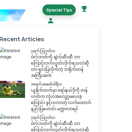
Special Tips
ြင့်ပုံထုတ်ယူမည်
Recent Articles
၇ရက် သြဂုတ်လ
ဝဲလ်ဘတ်ကို ချဲလ်ဆီးဆီ ဘာ
ကြောင့်လက်လွှတ်လိုက်ရသလဲဆို
တာ ရှင်းပြလိုက်တဲ့ ဘရိုက်တန်
အကြီးအကဲ
၁၈ရက် ဖေဖော်ဝါရီလ
ယူနိုက်တက်မှာ ရော်နယ်ဒိုကို တန်
ဟတ်က လုံးဝအလျှော့မပေးခဲ့
ကြောင်း ဖွင့်ဟလာတဲ့ လက်ထောက်
နည်းပြဟောင်း မက္ကာလာရင်
၇ရက် သြဂုတ်လ
ဝဲလ်ဘတ်ကို ချဲလ်ဆီးဆီ ဘာ
ကြောင့်လက်လွှတ်လိုက်ရသလဲဆို