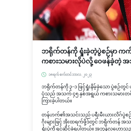
ဘရိုက်တန်ကို ရှုံးခဲ့တဲ့ပွဲစဉ်မှာ
ကစားသမားလိုပဲလို့ ဝေဖန်ခဲ့တဲ့
၁၈ရက် စက်တင်ဘာလ, ၂၀၂၃
ဘရိုက်တန်ကို ၃-၁ ဖြင့်ရှုံးနိမ့်ခဲ့သော ပွဲ
ပုံသည် အသက် ၄၅ နှစ်အရွယ် ကစားသမားတစ်
ကြားခဲ့ပါတယ်။
တန်ဟက်၏အသင်းသည် ပရီးမီးယားလိဂ်ပွဲစဉ် ၅ တွင
ဂိုးများဖြင့် အိုးထရက်ဖို့ဒ်တွင် ဘရိုက်တန် အသ
ရှုံးပွဲကို ရင်ဆိုင်ခဲ့ရပါတယ်။ အဘွန်လဟေ