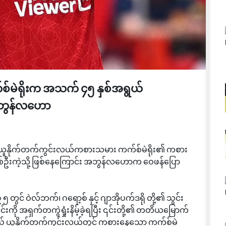
 ကက်စ်မဲရိုးက အသက် ၄၅ နှစ်အရွယ်
 အဘွန်လဟော
စဉ်တွင် ယူနိုက်တက်ကွင်းလယ်ကစားသမား ကက်စ်မဲရိုး၏ ကစား
ဦးကဲ့သို့ ဖြစ်နေကြောင်း အဘွန်လဟောက ဝေဖန်ပြော
် ဝဲလ်ဘက်၊ ဂရော့စ် နှင့် ဂျာအိုပက်ဒရို တို့၏ သွင်း
င်းကို အရှက်တကွဲရှုံးနိမ့်ခဲ့ရပြီး ၎င်းတို့၏ တတိယမြောက်
ာသည် ယူနိုက်တက်ကွင်းလယ်တွင် ကစားနေသော ကက်စ်မဲ