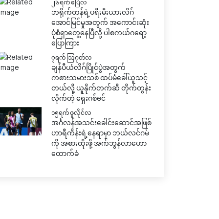
၂၆ရက် ဧပြီလ
ဘရိုက်တန်ရဲ့ပရီးမီးယားလိဂ်
အောင်မြင်မှုအတွက် အကောင်းဆုံး
ပုံစံရှာတွေ့နေပြီလို့ ပါစကယ်ဂရော့
ပြောကြား
၇ရက် သြဂုတ်လ
ချန်ပီယံလိဂ်ပြိုင်ပွဲအတွက်
ကစားသမားသစ် ထပ်မံခေါ်ယူသင့်
တယ်လို့ ယူနိုက်တက်ဆီ တိုက်တွန်း
လိုက်တဲ့ ရှေးဂစ်ဗင်
၁၅ရက် ဇူလိုင်လ
အင်္ဂလန်အသင်းခေါင်းဆောင်အဖြစ်
ဟာရီကိန်းရဲ့နေရာမှာ ဘယ်လင်ဂမ်
ကို အစားထိုးဖို့ အက်ဘွန်လာဟော
ထောက်ခံ