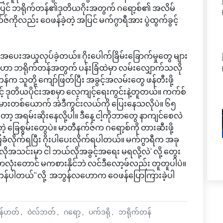
ဲ့အပြင် ဘရိုက်တန်၏ဒုတိယဂိုးအတွက် ဂရော့စ်၏ အလိမ်
်ကိုလည်း ဝေဖန်ခဲ့တဲ့ အပြင် မက်ဂွာရီအား ပွဲထွက်ခွင့်
 အပေးအယူလုပ်ခဲ့တယ်။ ဂိုးပေါက်ခြိမ်းခြောက်မှုတွေ များ
န်း ဒါဟာ ဘရိုက်တန်အတွက် ပန်းခြံထဲမှာ လမ်းလျှောက်သလို
တန်က သူတို့ ကျော်ဖြတ်ပြီး အခွင့်အလမ်းတွေ ဖန်တီးဖို့
ဒုတိယပိုင်းအစမှာ လေ့ကျင့်ရေးကွင်းနဲ့တူတယ်။ ကက်စ်
းသမားတစ်ယောက် အဲဒီကွင်းလယ်ကို ပြေးနေသလိုပဲ။ ၆၅
တော့ အရမ်းဆိုးနေလို့ပါ။ ဒီနေ့ ငါ့ကိုဘာတွေ နာကျင်စေလဲ
တဲ့ ခြေစွမ်းတွေပဲ။ မာတီနက်ဇ်က ဂရော့စ်ကို တားဆီးဖို့
ပြခံလိုက်ရပြီး ဂိုးပါပေးလိုက်ရပါတယ်။ မက်ဂွာရီက အခု
ိုအသင်းမှာ ငါ ဘယ်လိုအခွင့်အရေး မရလို့လဲ' လို့ တွေး
ံးတောင် မကစားနိုင်ဘဲ လင်ဒီလော့ဖ်လည်း တူတူပါပဲ။
ိုက်တန်ပါတယ်"လို့ အဘွန်လဟောက ဝေဖန်ပြောကြားခဲ့ပါ
န်ဟတ်
ဝဲလ်ဘတ်
ဂရော့
ပက်ဒရို
ဘရိုက်တန်