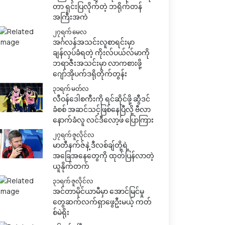
တာ ရှင်းပြလိုက်တဲ့ ဘရိုက်တန်
အကြီးအကဲ
၂၇ရက် မေလ
အင်္ဂလန်အသင်းလူစာရင်းမှာ
ချန်လှပ်ခံရတဲ့ ကိုးလ်ပယ်လ်မာကို
ဘရာဇီးအသင်းမှာ လာကစားဖို့
ဂျော်အိုပက်ဒရိုတိုက်တွန်း
၃၁ရက် မတ်လ
လီဝန်ဒေါစကီးကို ရင်ဆိုင်ဖို့ ဆွီဒင်
ခံစစ် အဆင်သင့်ဖြစ်နေပြီလို့ ဗီလာ
နောက်ခံလူ လင်ဒီလော့ဖ် ပြောကြား
၂၇ရက် ဇူလိုင်လ
မာတီနက်ဇ်နဲ့ ဒီလစ်ချ်တို့ရဲ့
အခြေအနေတွေကို ထုတ်ပြန်လာတဲ့
ယူနိုက်တက်
၃၁ရက် ဇူလိုင်လ
အင်တာမိုင်ယာမီမှာ အောင်မြင်မှု
တွေဆက်လက်ရှာဖွေဦးမယ့် ကတ်
စ်မဲရိုး