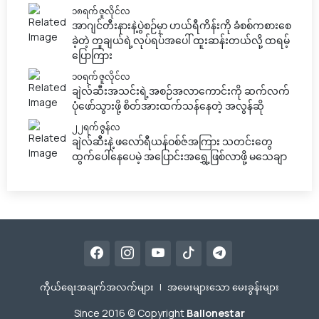
၁၈ရက် ဇူလိုင်လ
အာဂျင်တီးနားနဲ့ပွဲစဉ်မှာ ဟယ်ရီကိန်းကို ခံစစ်ကစားစေ
ခဲ့တဲ့ တူချယ်ရဲ့လုပ်ရပ်အပေါ် ထူးဆန်းတယ်လို့ ထရမ့်
ပြောကြား
၁၀ရက် ဇူလိုင်လ
ချဲလ်ဆီးအသင်းရဲ့အစဉ်အလာကောင်းကို ဆက်လက်
ပုံဖော်သွားဖို့ စိတ်အားထက်သန်နေတဲ့ အလွန်ဆို
၂၂ရက် ဇွန်လ
ချဲလ်ဆီးနဲ့ ဖလော်ရီယန်ဝစ်ဇ်အကြား သတင်းတွေ
ထွက်ပေါ်နေပေမဲ့ အပြောင်းအရွှေ့ဖြစ်လာဖို့ မသေချာ
ကီုယ်ရေးအချက်အလက်များ
|
အမေးများသော မေးခွန်းများ
Since 2016 © Copyright
Ballonestar