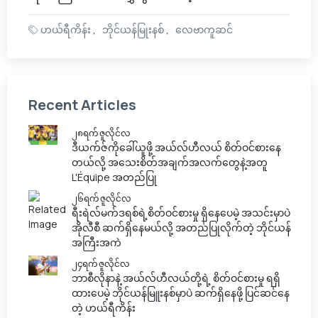
ဟယ်ရီကိန်း
ဘိုင်ယန်မြုးနစ်
လေဗာကူဆင်
Recent Articles
၂၈ရက် ဇူလိုင်လ
ဒီယက်ဇ်ကိုခေါ်ယူဖို့ အယ်လ်ဟီလယ် စိတ်ဝင်စားနေ
တယ်လို့ အသေးစိတ်အချက်အလက်တွေနဲ့အတူ
L'Équipe အတည်ပြု
၂၆ရက် ဇူလိုင်လ
ရီးရဲလ်မက်ဒရစ်ရဲ့စိတ်ဝင်စားမှု ရှိနေပေမဲ့ အသင်းမှာပဲ
အိုလီစီ ဆက်ရှိနေမယ်လို့ အတည်ပြုလိုက်တဲ့ ဘိုင်ယန်
အကြီးအကဲ
၂၄ရက် ဇူလိုင်လ
ဘာစီလိုနာနဲ့ အယ်လ်ဟီလယ်တို့ရဲ့ စိတ်ဝင်စားမှု ရရှိ
ထားပေမဲ့ ဘိုင်ယန်မြူးနစ်မှာပဲ ဆက်ရှိနေဖို့ ပြင်ဆင်နေ
တဲ့ ဟယ်ရီကိန်း