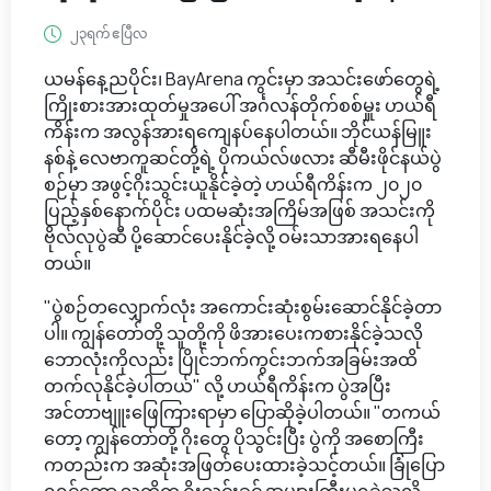
၂၃ရက် ဧပြီလ
ယမန်နေ့ညပိုင်း၊ BayArena ကွင်းမှာ အသင်းဖော်တွေရဲ့
ကြိုးစားအားထုတ်မှုအပေါ် အင်္ဂလန်တိုက်စစ်မှူး ဟယ်ရီ
ကိန်းက အလွန်အားရကျေနပ်နေပါတယ်။ ဘိုင်ယန်မြူး
နစ်နဲ့ လေဗာကူဆင်တို့ရဲ့ ပိုကယ်လ်ဖလား ဆီမီးဖိုင်နယ်ပွဲ
စဉ်မှာ အဖွင့်ဂိုးသွင်းယူနိုင်ခဲ့တဲ့ ဟယ်ရီကိန်းက ၂၀၂၀
ပြည့်နှစ်နောက်ပိုင်း ပထမဆုံးအကြိမ်အဖြစ် အသင်းကို
ဗိုလ်လုပွဲဆီ ပို့ဆောင်ပေးနိုင်ခဲ့လို့ ဝမ်းသာအားရနေပါ
တယ်။
"ပွဲစဉ်တလျှောက်လုံး အကောင်းဆုံးစွမ်းဆောင်နိုင်ခဲ့တာ
ပါ။ ကျွန်တော်တို့ သူတို့ကို ဖိအားပေးကစားနိုင်ခဲ့သလို
ဘောလုံးကိုလည်း ပြိုင်ဘက်ကွင်းဘက်အခြမ်းအထိ
တက်လုနိုင်ခဲ့ပါတယ်" လို့ ဟယ်ရီကိန်းက ပွဲအပြီး
အင်တာဗျူးဖြေကြားရာမှာ ပြောဆိုခဲ့ပါတယ်။ "တကယ်
တော့ ကျွန်တော်တို့ ဂိုးတွေ ပိုသွင်းပြီး ပွဲကို အစောကြီး
ကတည်းက အဆုံးအဖြတ်ပေးထားခဲ့သင့်တယ်။ ခြုံပြော