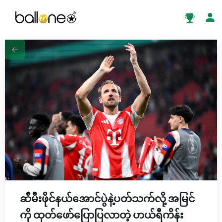
ဆီမီးဖိုင်နယ်အောင်ပွဲနဲ့ပတ်သက်လို့ အမြင်
ကို ထုတ်ဖော်ပြောပြလာတဲ့ ဟယ်ရီကိန်း