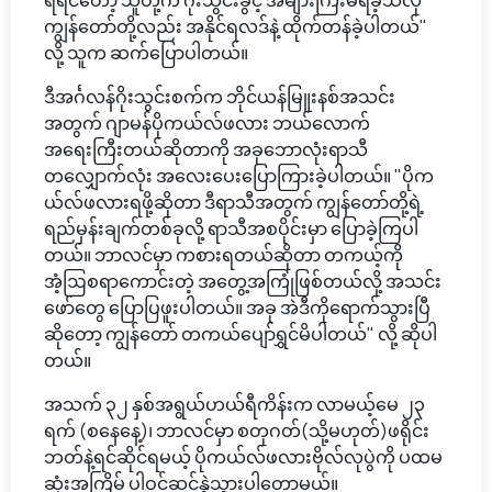
ရရင်တော့ သူတို့က ဂိုးသွင်းခွင့် အများကြီးမရခဲ့သလို
ကျွန်တော်တို့လည်း အနိုင်ရလဒ်နဲ့ ထိုက်တန်ခဲ့ပါတယ်"
လို့ သူက ဆက်ပြောပါတယ်။
ဒီအင်္ဂလန်ဂိုးသွင်းစက်က ဘိုင်ယန်မြူးနစ်အသင်း
အတွက် ဂျာမန်ပိုကယ်လ်ဖလား ဘယ်လောက်
အရေးကြီးတယ်ဆိုတာကို အခုဘောလုံးရာသီ
တလျှောက်လုံး အလေးပေးပြောကြားခဲ့ပါတယ်။ "ပိုက
ယ်လ်ဖလားရဖို့ဆိုတာ ဒီရာသီအတွက် ကျွန်တော်တို့ရဲ့
ရည်မှန်းချက်တစ်ခုလို့ ရာသီအစပိုင်းမှာ ပြောခဲ့ကြပါ
တယ်။ ဘာလင်မှာ ကစားရတယ်ဆိုတာ တကယ့်ကို
အံ့ဩစရာကောင်းတဲ့ အတွေ့အကြုံဖြစ်တယ်လို့ အသင်း
ဖော်တွေ ပြောပြဖူးပါတယ်။ အခု အဲဒီကိုရောက်သွားပြီ
ဆိုတော့ ကျွန်တော် တကယ်ပျော်ရွှင်မိပါတယ်" လို့ ဆိုပါ
တယ်။
အသက် ၃၂ နှစ်အရွယ်ဟယ်ရီကိန်းက လာမယ့်မေ ၂၃
ရက် (စနေနေ့)၊ ဘာလင်မှာ စတုဂတ်(သို့မဟုတ်)ဖရိုင်း
ဘတ်နဲ့ရင်ဆိုင်ရမယ့် ပိုကယ်လ်ဖလားဗိုလ်လုပွဲကို ပထမ
ဆုံးအကြိမ် ပါဝင်ဆင်နွှဲသွားပါတော့မယ်။