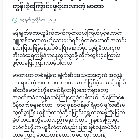
တွန်းခဲ့ကြောင်း ဖွင့်ဟလာတဲ့ မာတာ
၁၇ရက် ဇူလိုင်လ, ၂၀၂၅
မန်ချက်စတာယူနိုက်တက်ကွင်းလယ်ကြယ်ပွင့်ဟောင်း
ဂျူအန်မာတာက ဟိုဆေးမော်ရင်ဟိုတစ်ယောက် အသင်း
နည်းပြအဖြန်ခန့်အပ်ခံရပြီးနောက်မှာ သူ့ရဲ့မိသားစုက
အိုးလ်ထရက်ဖို့ဒ်ကနေထွက်ခွာဖို့ တိုက်တွန်းခဲ့ကြောင်း
ဖွင့်ဟပြောကြားလာခဲ့ပါတယ်။
မာတာဟာ တစ်ချိန်က ချဲလ်ဆီးအသင်းအတွက် အလွန်
အရေးပါတဲ့ကစားသမားတစ်ယောက်ဖြစ်ခဲ့ပေမယ့် ချဲလ်
ဆီးသို့မော်ရင်ဟိုရောက်ရှိလာပြီးနောက်မှာတော့
အခက်အခဲတွေနဲ့စတင်ကြုံတွေ့ခဲ့ရပါတယ်။ ဒါကြောင့်စ
ပိန်လက်ရွေးစင်ဟာ ၂၀၁၄ ခုနှစ်ဇန်နဝါရီမှာပဲ ချဲလ်ဆီးမှ
ထွက်ခွာပြီး ယူနိုက်တက်သို့ ပြောင်းရွှေ့ကစားဖို့ဆုံးဖြတ်
ခဲ့ပါတယ်။ သို့သော်လည်း နောက်ထပ် ၂ နှစ်အကြာမှာ
မော်ရင်ဟိုဟာ ယူနိုက်တက်နည်းပြအဖြစ်ခန့်အပ်ခံခဲ့ရ
တာကြောင့် မာတာတစ်ယောက် ပေါ်တူဂီသားနဲ့