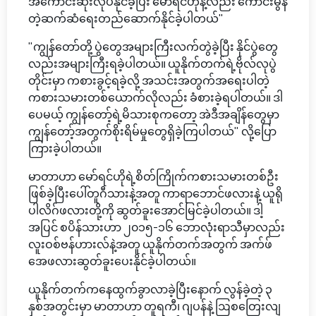
အကောင်းဆုံးလုပ်နိုင်ခဲ့ပြီး မော်ရင်ဟိုနဲ့လည်း ကောင်းမွန်
တဲ့ဆက်ဆံရေးတည်ဆောက်နိုင်ခဲ့ပါတယ်"
"ကျွန်တော်တို့ ပွဲတွေအများကြီးလက်တွဲခဲ့ပြီး နိုင်ပွဲတွေ
လည်းအများကြီးရခဲ့ပါတယ်။ ယူနိုက်တက်ရဲ့ဗိုလ်လုပွဲ
တိုင်းမှာ ကစားခွင့်ရခဲ့လို့ အသင်းအတွက်အရေးပါတဲ့
ကစားသမားတစ်ယောက်လိုလည်း ခံစားခဲ့ရပါတယ်။ ဒါ
ပေမယ့် ကျွန်တော့်ရဲ့မိသားစုကတော့ အဲဒီအချိန်တွေမှာ
ကျွန်တော့်အတွက်စိုးရိမ်မှုတွေရှိခဲ့ကြပါတယ်" လို့ပြော
ကြားခဲ့ပါတယ်။
မာတာဟာ မော်ရင်ဟိုရဲ့စိတ်ကြိုက်ကစားသမားတစ်ဦး
ဖြစ်ခဲ့ပြီးပေါ်တူဂီသားနဲ့အတူ ကာရာဘောင်ဖလားနဲ့ ယူရို
ပါလိဂ်ဖလားတို့ကို ဆွတ်ခူးအောင်မြင်ခဲ့ပါတယ်။ ဒါ့
အပြင် စပိန်သားဟာ ၂၀၁၅-၁၆ ဘောလုံးရာသီမှာလည်း
လူးဝစ်ဗန်ဟားလ်နဲ့အတူ ယူနိုက်တက်အတွက် အက်ဖ်
အေဖလားဆွတ်ခူးပေးနိုင်ခဲ့ပါတယ်။
ယူနိုက်တက်ကနေထွက်ခွာလာခဲ့ပြီးနောက် လွန်ခဲ့တဲ့ ၃
နှစ်အတွင်းမှာ မာတာဟာ တူရကီ၊ ဂျပန်နဲ့ ဩစတြေးလျ