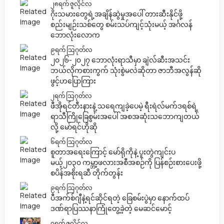
၂၈ရက် ဇူလိုင်လ
ဂိုးသမားတွေရဲ့အချိန်ဆွဲမှုအပေါ် တားဆီးနိုင်ဖို့
စည်းမျဉ်းသစ်တွေ စမ်းသပ်ကျင့်သုံးမယ့် အင်္ဂလန်
ဘောလုံးလောက
၉ရက် သြဂုတ်လ
၂၀၂၆-၂၀၂၇ ဘောလုံးရာသီမှာ ချဲလ်ဆီးအသင်း
ဘယ်လိုကစားကွက် သုံးစွဲမလဲဆိုတာ ဇာဘီအလွန်ဆို
ဖွင့်ဟပြောကြား
၂ရက် သြဂုတ်လ
ဖီအိုရင်တီးနားနဲ့ သရေကျခဲ့ပေမဲ့ ရီးရဲလ်မက်ဒရစ်ရဲ့
ရာသီကြိုခြေစွမ်းအပေါ် အစအဆုံးသဘောကျတယ်
လို့ မော်ရင်ဟိုဆို
၆ရက် သြဂုတ်လ
စူတာအရေးကြောင့် မော်ရိုကိုနဲ့ ပူးတွဲကျင်းပ
မယ့်၂၀၃၀ ကမ္ဘာ့ဖလားအစီအစဉ်ကို ပြန်စဉ်းစားပေးဖို့
စပိန်အစိုးရဆီ တိုက်တွန်း
၉ရက် သြဂုတ်လ
ပီအက်စ်ဂျီနဲ့ရင်ဆိုင်ရတဲ့ ခြေစမ်းပွဲမှာ နောက်ထပ်
ဒဏ်ရာပြဿနာကြုံတွေ့ခဲ့တဲ့ မေဆင်မောင့်
၇ရက် ဇူလိုင်လ