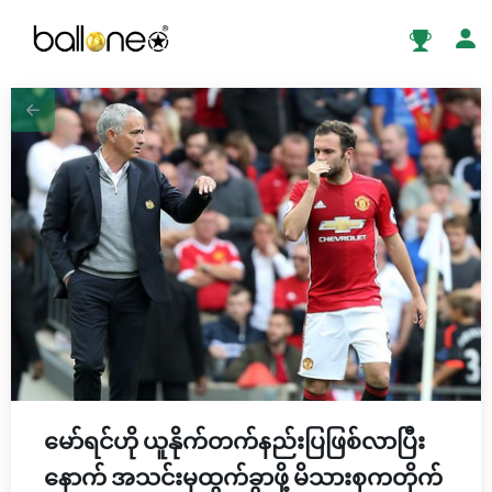
မော်ရင်ဟို ယူနိုက်တက်နည်းပြဖြစ်လာပြီး
နောက် အသင်းမှထွက်ခွာဖို့ မိသားစုကတိုက်