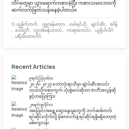
လိဂ်တွေမှာ သွားရောက်ကစားခဲ့ပြီး ကစားသမားဘဝကို
ဆက်လက်ဖြတ်သန်းနေခဲ့ပါတယ်။
ယူနိုက်တက်
ဂျူအန်မာတာ
မော်ရင်ဟို
ချဲလ်ဆီး
စပိန်
ပေါ်တူဂီ
လူးဝစ်ဗန်ဟားလ်
ကာရာဘောင်း
ယူရိုပါလိဂ်
ပရီးမီးယားလိဂ်
Recent Articles
၉ရက် သြဂုတ်လ
၂၀၂၆-၂၀၂၇ ဘောလုံးရာသီမှာ ချဲလ်ဆီးအသင်း
ဘယ်လိုကစားကွက် သုံးစွဲမလဲဆိုတာ ဇာဘီအလွန်ဆို
ဖွင့်ဟပြောကြား
၂၈ရက် ဇူလိုင်လ
အပြောင်းအရွှေ့ဆွေးနွေးမှုတွေကို ဘက်ဆစ်တက်
ရပ်ဆိုင်းလိုက်လို့ မိုဆာလက်နဲ့ ရင်ဆိုင်ရဖို့မရှိတော့တဲ့
မစ်ဂျေလန်း