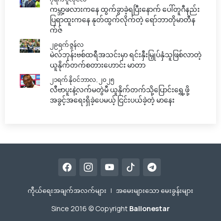
ကမ္ဘာ့ဖလားကနေ ထွက်ခွာခဲ့ရပြီးနောက် ပေါ်တူဂီနည်း
ပြရာထူးကနေ နုတ်ထွက်လိုက်တဲ့ ရော်ဘာတိုမာတီန
က်ဇ်
၂၉ရက် ဇွန်လ
မဲလ်ဘုန်းဗစ်ထရီအသင်းမှာ ရင်းနှီးမြှုပ်နှံသူဖြစ်လာတဲ့
ယူနိုက်တက်စတားဟောင်း မာတာ
၂၁ရက် နိုဝင်ဘာလ, ၂၀၂၅
လီဗာပူးနဲ့လက်မတွဲမီ ယူနိုက်တက်သို့ပြောင်းရွှေ့ဖို့
အခွင့်အရေးရှိခဲ့ပေမယ့် ငြင်းပယ်ခဲ့တဲ့ မာနေး
ကီုယ်ရေးအချက်အလက်များ
|
အမေးများသော မေးခွန်းများ
Since 2016 © Copyright
Ballonestar