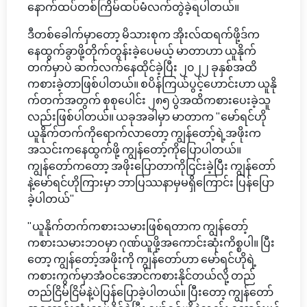
နောက်ထပ်တစ်ကြိမ်ထပ်မံလက်တွဲခဲ့ရပါတယ်။
ဒီတစ်ခေါက်မှာတော့ မိသားစုက အိုးလ်ထရက်ဖို့ဒ်က
နေထွက်ခွာဖို့တိုက်တွန်းခဲ့ပေမယ့် မာတာဟာ ယူနိုက်
တက်မှာပဲ ဆက်လက်နေထိုင်ခဲ့ပြီး ၂၀၂၂ ခုနှစ်အထိ
ကစားခဲ့တာဖြစ်ပါတယ်။ စပိန်ကြယ်ပွင့်ဟောင်းဟာ ယူနို
က်တက်အတွက် စုစုပေါင်း ၂၈၅ ပွဲအထိကစားပေးခဲ့သူ
လည်းဖြစ်ပါတယ်။ ယခုအခါမှာ မာတာက "မော်ရင်ဟို
ယူနိုက်တက်ကိုရောက်လာတော့ ကျွန်တော့်ရဲ့အဖိုးက
အသင်းကနေထွက်ဖို့ ကျွန်တော့်ကိုပြောပါတယ်။
ကျွန်တော်ကတော့ အဖိုးပြောတာကိုငြင်းခဲ့ပြီး ကျွန်တော်
နဲ့မော်ရင်ဟိုကြားမှာ ဘာပြဿနာမှမရှိကြောင်း ပြန်ပြော
ခဲ့ပါတယ်"
"ယူနိုက်တက်ကစားသမားဖြစ်ရတာက ကျွန်တော့်
ကစားသမားဘဝမှာ ဂုဏ်ယူဖို့အကောင်းဆုံးကိစ္စပါ။ ပြီး
တော့ ကျွန်တော့်အဖိုးကို ကျွန်တော်ဟာ မော်ရင်ဟိုရဲ့
ကစားကွက်မှာအံဝင်အောင်ကစားနိုင်တယ်လို့ တည်
တည်ငြိမ်ငြိမ်နဲ့ပဲပြန်ပြောခဲ့ပါတယ်။ ပြီးတော့ ကျွန်တော်