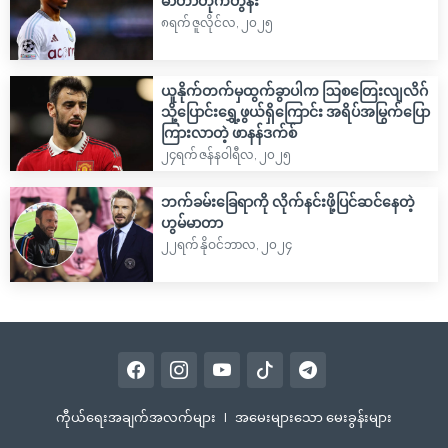
မာတာတိုက်တွန်း
၈ရက် ဇူလိုင်လ, ၂၀၂၅
ယူနိုက်တက်မှထွက်ခွာပါက ဩစတြေးလျလိဂ်
သို့ပြောင်းရွှေ့ဖွယ်ရှိကြောင်း အရိပ်အမြွက်ပြော
ကြားလာတဲ့ ဖာနန်ဒက်စ်
၂၄ရက် ဇန်နဝါရီလ, ၂၀၂၅
ဘက်ခမ်းခြေရာကို လိုက်နင်းဖို့ပြင်ဆင်နေတဲ့
ဟွမ်မာတာ
၂၂ရက် နိုဝင်ဘာလ, ၂၀၂၄
ကီုယ်ရေးအချက်အလက်များ
|
အမေးများသော မေးခွန်းများ