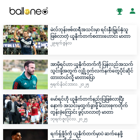
မဲလ်ဘုန်းဗစ်ထရီအသင်းမှာ ရင်းနှီးမြှုပ်နှံသူ
ဖြစ်လာတဲ့ ယူနိုက်တက်စတားဟောင်း မာတာ
၂၉ရက် ဇွန်လ
အာမိုရင်ဟာ ယူနိုက်တက်ကို ပြန်လည်အသက်
သွင်းဖို့အတွက် လျှို့ဝှက်လက်နက်တွေပိုင်ဆိုင်
ထားတယ်လို့ မာတာပြော
၅ရက် နိုဝင်ဘာလ, ၂၀၂၅
မော်ရင်ဟို ယူနိုက်တက်နည်းပြဖြစ်လာပြီး
နောက် အသင်းမှထွက်ခွာဖို့ မိသားစုကတိုက်
တွန်းခဲ့ကြောင်း ဖွင့်ဟလာတဲ့ မာတာ
၁၇ရက် ဇူလိုင်လ, ၂၀၂၅
ရက်ရှ်ဖို့ဒ်ကို ယူနိုက်တက်မှာပဲ ဆက်နေဖို့