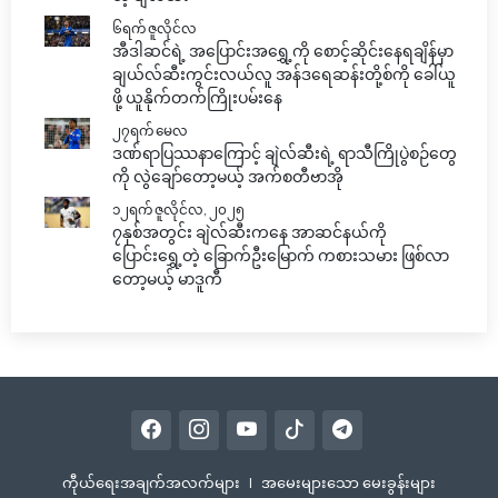
၆ရက် ဇူလိုင်လ
အီဒါဆင်ရဲ့ အပြောင်းအရွှေ့ကို စောင့်ဆိုင်းနေရချိန်မှာ
ချယ်လ်ဆီးကွင်းလယ်လူ အန်ဒရေဆန်းတို့စ်ကို ခေါ်ယူ
ဖို့ ယူနိုက်တက်ကြိုးပမ်းနေ
၂၇ရက် မေလ
ဒဏ်ရာပြဿနာကြောင့် ချဲလ်ဆီးရဲ့ ရာသီကြိုပွဲစဉ်တွေ
ကို လွဲချော်တော့မယ့် အက်စတီဗာအို
၁၂ရက် ဇူလိုင်လ, ၂၀၂၅
၇နှစ်အတွင်း ချဲလ်ဆီးကနေ အာဆင်နယ်ကို
ပြောင်းရွှေ့တဲ့ ခြောက်ဦးမြောက် ကစားသမား ဖြစ်လာ
တော့မယ့် မာဒူကီ
ကီုယ်ရေးအချက်အလက်များ
|
အမေးများသော မေးခွန်းများ