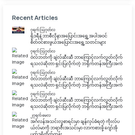
Recent Articles
၇ရက် သြဂုတ်လ
ရိုဒရီနဲ့ ဘာစီလိုနာအပြောင်းအရွှေ့အပါအဝင်
စိတ်ဝင်စားဖွယ်အပြောင်းအရွှေ့သတင်းများ
၇ရက် သြဂုတ်လ
ဝဲလ်ဘတ်ကို ချဲလ်ဆီးဆီ ဘာကြောင့်လက်လွှတ်လိုက်
ရသလဲဆိုတာ ရှင်းပြလိုက်တဲ့ ဘရိုက်တန်အကြီးအကဲ
၇ရက် သြဂုတ်လ
ဝဲလ်ဘတ်ကို ချဲလ်ဆီးဆီ ဘာကြောင့်လက်လွှတ်လိုက်
ရသလဲဆိုတာ ရှင်းပြလိုက်တဲ့ ဘရိုက်တန်အကြီးအကဲ
၇ရက် သြဂုတ်လ
ဝဲလ်ဘတ်ကို ချဲလ်ဆီးဆီ ဘာကြောင့်လက်လွှတ်လိုက်
ရသလဲဆိုတာ ရှင်းပြလိုက်တဲ့ ဘရိုက်တန်အကြီးအကဲ
၂၇ရက် မေလ
အင်္ဂလန်အသင်းလူစာရင်းမှာ ချန်လှပ်ခံရတဲ့ ကိုးလ်ပ
ယ်လ်မာကို ဘရာဇီးအသင်းမှာ လာကစားဖို့ ဂျော်အို
ပက်ဒရိုတိုက်တွန်း