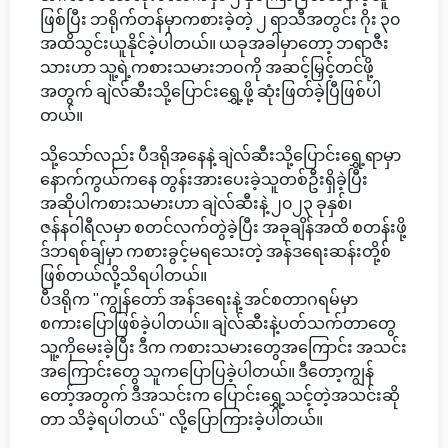
ဖြစ်ပြီး ဘရိုက်တန်မှာကစားခဲ့တဲ့ ၂ ရာသီအတွင်း ဂိုး ၃၀
အထိသွင်းယူနိုင်ခဲ့ပါတယ်။ ယခုအခါမှာတော့ ဘရာဇီး
သားဟာ သူ့ရဲ့ကစားသမားဘဝကို အဆင့်မြှင့်တင်ဖို့
အတွက် ချဲလ်ဆီးသို့ပြောင်းရွှေ့ဖို့ ဆုံးဖြတ်ခဲ့ပြီဖြစ်ပါ
တယ်။
သို့သော်လည်း ပီဒရိုအနေနဲ့ ချဲလ်ဆီးသို့ပြောင်းရွှေ့ရာမှာ
နောက်ကွယ်ကနေ တွန်းအားပေးခဲ့သူတစ်ဦးရှိခဲ့ပြီး
အဆိုပါကစားသမားဟာ ချဲလ်ဆီးနဲ့ ၂၀၂၃ ခုနှစ်၊
ဇန်နဝါရီလမှာ စတင်လက်တွဲခဲ့ပြီး အခုချိန်အထိ စတန်းဖို့
ဒ်ဘရစ်ချ်မှာ ကစားခွင့်မရသေးတဲ့ အန်ဒရေးဆန်းတို့စ်
ဖြစ်တယ်လို့သိရပါတယ်။
ပီဒရိုက "ကျွန်တော် အန်ဒရေးနဲ့ အင်စတာဂရမ်မှာ
စကားပြောဖြစ်ခဲ့ပါတယ်။ ချဲလ်ဆီးနဲ့ပတ်သက်တာတွေ
သူ့ကိုမေးခဲ့ပြီး ဒီက ကစားသမားတွေအကြောင်း အသင်း
အကြောင်းတွေ သူကပြောပြခဲ့ပါတယ်။ ဒီတော့ကျွန်
တော့်အတွက် ဒီအသင်းက ပြောင်းရွှေ့သင့်တဲ့အသင်းဆို
တာ သိခဲ့ရပါတယ်" လို့ပြောကြားခဲ့ပါတယ်။