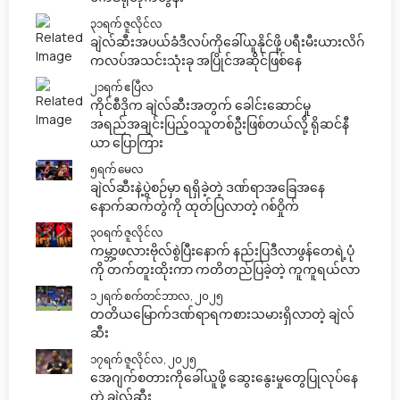
၃၁ရက် ဇူလိုင်လ
ချဲလ်ဆီးအပယ်ခံဒီလပ်ကိုခေါ်ယူနိုင်ဖို့ ပရီးမီးယားလိဂ်
ကလပ်အသင်းသုံးခု အပြိုင်အဆိုင်ဖြစ်နေ
၂၁ရက် ဧပြီလ
ကိုင်စီဒိုက ချဲလ်ဆီးအတွက် ခေါင်းဆောင်မှု
အရည်အချင်းပြည့်၀သူတစ်ဦးဖြစ်တယ်လို့ ရိုဆင်နီ
ယာ ပြောကြား
၅ရက် မေလ
ချဲလ်ဆီးနဲ့ပွဲစဉ်မှာ ရရှိခဲ့တဲ့ ဒဏ်ရာအခြေအနေ
နောက်ဆက်တွဲကို ထုတ်ပြလာတဲ့ ဂစ်ဝှိုက်
၃၀ရက် ဇူလိုင်လ
ကမ္ဘာ့ဖလားဗိုလ်စွဲပြီးနောက် နည်းပြဒီလာဖွန်တေရဲ့ပုံ
ကို တက်တူးထိုးကာ ကတိတည်ပြခဲ့တဲ့ ကူကူရယ်လာ
၁၂ရက် စက်တင်ဘာလ, ၂၀၂၅
တတိယမြောက်ဒဏ်ရာရကစားသမားရှိလာတဲ့ ချဲလ်
ဆီး
၁၇ရက် ဇူလိုင်လ, ၂၀၂၅
အေဂျက်စတားကိုခေါ်ယူဖို့ ဆွေးနွေးမှုတွေပြုလုပ်နေ
တဲ့ ချဲလ်ဆီး