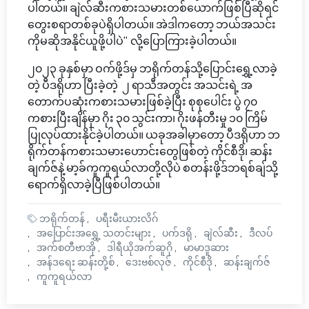
ပါတယ်။ ချဲလ်ဆီးကစားသမားတစ်ယောက်ဖြစ်ပြီဆိုရင်
တွေးစရာတစ်ခုပဲရှိပါတယ်။ အဲဒါကတော့ ဘယ်အသင်း
ကိုမဆိုအနိုင်ယူဖို့ပါပဲ" လို့ပြောကြားခဲ့ပါတယ်။
၂၀၂၃ ခုနှစ်မှာ ဝက်ဖို့ဒ်မှ ဘရိုက်တန်သို့ပြောင်းရွှေ့လာခဲ့
တဲ့ ပီဒရိုဟာ ပြီးခဲ့တဲ့ ၂ ရာသီအတွင်း အသင်းရဲ့ အ
တောက်ပဆုံးကစားသမားဖြစ်ခဲ့ပြီး စုစုပေါင်း ပွဲ ၇၀
ကစားပြီးချိန်မှာ ဂိုး ၃၀ သွင်းကာ၊ ဂိုးဖန်တီးမှု ၁၀ ကြိမ်
ပြုလုပ်ထားနိုင်ခဲ့ပါတယ်။ ယခုအခါမှာတော့ ပီဒရိုဟာ ဘ
ရိုက်တန်ကစားသမားဟောင်းတွေဖြစ်တဲ့ ကိုင်စီဒို၊ ဆန်း
ချက်ဇ်နဲ့ မာ့ခ်ကူကူရယ်လာတို့လိုပဲ စတန်းဖို့ဒ်ဘရစ်ချ်သို့
ရောက်ရှိလာခဲ့ပြီဖြစ်ပါတယ်။
ဘရိုက်တန်
ပရီးမီးယားလိဂ်
အပြောင်းအရွှေ့ သတင်းများ
ပက်ဒရို
ချဲလ်ဆီး
ဒီလပ်
အက်စတီဗာအို
ဒါရီယိုအက်ဆူဂို
မာမာဒူဆား
အန်ဒရေး ဆန်းတို့စ်
ဒေးဗစ်လုဇ်
ကိုင်စီဒို
ဆန်းချက်ဇ်
ကူကူရယ်လာ