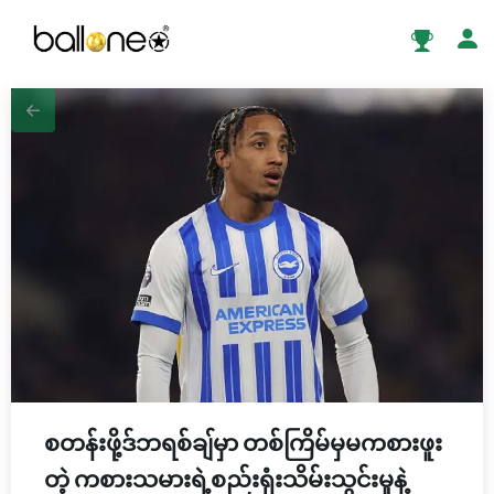
စတန်းဖို့ဒ်ဘရစ်ချ်မှာ တစ်ကြိမ်မှမကစားဖူး
တဲ့ ကစားသမားရဲ့စည်းရုံးသိမ်းသွင်းမှုနဲ့