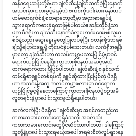
အန်ဒရေးဆန်းတို့စ်ဟာ ချဲလ်ဆီးနဲ့ချိတ်ဆက်ခဲ့ပြီးနောက်
အသင်းမှာကစားခွင့်မရခဲ့ဘဲ ဗက်စ်ကိုဒဂါးမား၊ နော်တင်
ဟမ်ဖောရက်စ်နဲ့ စထရာဘော့တို့မှာ အငှားစာချုပ်နဲ့
သွားရောက်ကစားခဲ့ရတာဖြစ်ပါတယ်။ ဆန်းတို့စ်နဲ့သာ
မက ပီဒရိုဟာ ချဲလ်ဆီးနောက်ခံလူဟောင်း ဒေးဗစ်လူးဝ
စ်ဇ်နဲ့လည်း ဆွေးနွေးမှုတွေပြုလုပ်ခဲ့ပြီး စတန်းဖို့ဒ်ဘရစ်
ချ်သို့ပြောင်းရွှေ့ဖို့ တိုင်ပင်ခဲ့ပါသေးတယ်။ လက်ရှိအချိန်
မှာတော့ ချဲလ်ဆီးဟာ ကလပ်ကမ္ဘာ့ဖလားပြိုင်ပွဲမှာဝင်
ရောက်ယှဉ်ပြိုင်နေပြီး ကွာတားဖိုင်နယ်အဆင့်အထိ
တက်ရောက်ထားပြီဖြစ်ပါတယ်။ ချဲလ်ဆီးနဲ့ ၈ နှစ်သက်
တမ်းရှိစာချုပ်တစ်ရပ်ကို ချုပ်ဆိုထားပြီးဖြစ်တဲ့ ပီဒရို
ဟာ အသင်းနဲ့အတူ ကလပ်ကမ္ဘာ့ဖလားမှာ ဝင်ရောက်
ယှဉ်ပြိုင်ခွင့်ရှိနေတာကြောင့် ကွာတားဖိုင်နယ်ပွဲစဉ်အမီ
လူစာရင်းနဲ့ ပူးပေါင်းသွားဖွယ်ရှိနေပါတယ်။
ဆက်လက်ပြီး ပီဒရိုက "ချဲလ်ဆီးမှာ အရင်ကတည်းက
ကစားသမားကောင်းတွေရှိခဲ့သလို၊ အခုလည်း
ကစားသမားကောင်းတွေပိုင်ဆိုင်ထားပါတယ်။ ဒါကြောင့်
သူတို့နဲ့ပူးပေါင်းသွားရမယ့်အပေါ် အရမ်းစိတ်လှုပ်ရှားနေ