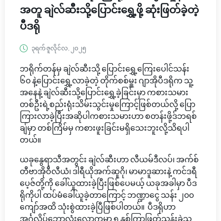
အတူ ချဲလ်ဆီးသို့ပြောင်းရွှေ့ဖို့ ဆုံးဖြတ်ခဲ့တဲ့
ပီဒရို
၃ရက် ဇူလိုင်လ, ၂၀၂၅
ဘရိုက်တန်မှ ချဲလ်ဆီးသို့ ပြောင်းရွှေ့ကြေးပေါင်သန်း
၆၀ နဲ့ပြောင်းရွှေ့လာခဲ့တဲ့ တိုက်စစ်မှူး ဂျာအိုပီဒရိုက သူ့
အနေနဲ့ ချဲလ်ဆီးသို့ပြောင်းရွှေ့ခဲ့ခြင်းမှာ ကစားသမား
တစ်ဦးရဲ့စည်းရုံးသိမ်းသွင်းမှုကြောင့်ဖြစ်တယ်လို့ ပြော
ကြားလာခဲ့ပြီးအဆိုပါကစားသမားဟာ စတန်းဖို့ဒ်ဘရစ်
ချ်မှာ တစ်ကြိမ်မှ ကစားဖူးခြင်းမရှိသေးဘူးလို့သိရပါ
တယ်။
ယခုနွေရာသီအတွင်း ချဲလ်ဆီးဟာ လီယမ်ဒီလပ်၊ အက်စ်
တီဗာအိုဝီလီယံ၊ ဒါရီယိုအက်ဆူဂို၊ မာမာဒူဆားနဲ့ ကင်ဒရီ
ပေ့ဇ်တို့ကို ခေါ်ယူထားခဲ့ပြီးဖြစ်ပေမယ့် ယခုအခါမှာ ပီဒ
ရိုကိုပါ ထပ်မံခေါ်ယူခဲ့တာကြောင့် ဘဏ္ဍာငွေ သန်း ၂၀၀
ကျော်အထိ သုံးစွဲထားခဲ့ပြီဖြစ်ပါတယ်။ ပီဒရိုဟာ
အင်္ဂလိပ်ဘောလုံးလောကမှာ ၅ နှစ်ကြာဖြတ်သန်းခဲ့သူ