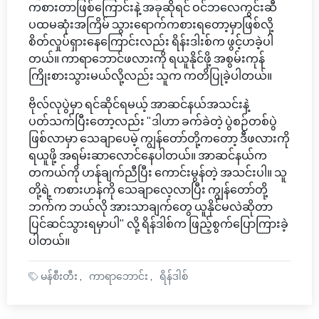
ကစားတာဖြစ်ကြောင်းနဲ့ အခုဆိုရင် ဝင်ဘလေကွင်းဆီ
ပထမဆုံးအကြိမ် သွားရောက်ကစားရတော့မှာဖြစ်လို့
စိတ်လှုပ်ရှားနေကြောင်းလည်း ရိန်းဒါးစ်က ဖွင့်ဟခဲ့ပါ
တယ်။ ကာရာဘောင်ဖလားကို ရယူနိုင်ဖို့ အစွမ်းကုန်
ကြိုးစားသွားမယ်လို့လည်း သူက ကတိပြုခဲ့ပါတယ်။
ဗိုလ်လုပွဲမှာ ရင်ဆိုင်ရမယ့် အာဆင်နယ်အသင်းနဲ့
ပတ်သက်ပြီးတော့လည်း "ဒါဟာ ခက်ခဲတဲ့ ပွဲစဉ်တစ်ပွဲ
ဖြစ်လာမှာ သေချာပေမဲ့ ကျွန်တော်တို့ကတော့ ဒီဖလားကို
ရယူဖို့ အရမ်းဆာလောင်နေပါတယ်။ အာဆင်နယ်က
တကယ်ကို ဟန်ချက်ညီပြီး ကောင်းမွန်တဲ့ အသင်းပါ။ သူ
တို့ရဲ့ ကစားဟန်ကို သေချာလေ့လာပြီး ကျွန်တော်တို့
ဘက်က ဘယ်လို အားသာချက်တွေ ယူနိုင်မလဲဆိုတာ
ပြင်ဆင်သွားရမှာပါ" လို့ ရိန်ဒါစ်က ဖြည့်စွက်ပြောကြားခဲ့
ပါတယ်။
မန်စီးတီး
ကာရာဘောင်း
ရိန်ဒါစ်