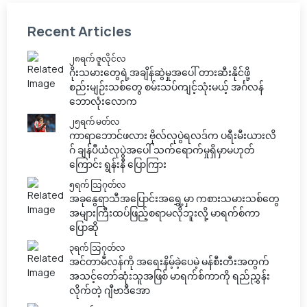
Recent Articles
၂၈ရက် ဇူလိုင်လ
ဂိုးသမားတွေရဲ့အချိန်ဆွဲမှုအပေါ် တားဆီးနိုင်ဖို့
စည်းမျဉ်းသစ်တွေ စမ်းသပ်ကျင့်သုံးမယ့် အင်္ဂလန်
ဘောလုံးလောက
၂၅ရက် မတ်လ
ကာရာဘောင်ဖလား ဗိုလ်လုပွဲရလဒ်က ပရီးမီးယားလိ
ဂ် ချန်ပီယံလုပွဲအပေါ် သက်ရောက်မှုရှိမှာမဟုတ်
ကြောင်း ရွန်းနီ ပြောကြား
၅ရက် သြဂုတ်လ
အခုနွေရာသီအပြောင်းအရွှေ့မှာ ကစားသမားသစ်တွေ
အများကြီးထပ်ဖြည့်စရာမလိုဘူးလို့ မာရက်စ်ကာ
ပြောဆို
၃ရက် သြဂုတ်လ
အင်တာမီလန်ကို အရေးနိမ့်ခဲ့ပေမဲ့ မန်စီးတီးအတွက်
အသင့်တော်ဆုံးသူအဖြစ် မာရက်စ်ကာကို ရည်ညွှန်း
လိုက်တဲ့ ဂျီဗာဒီအော