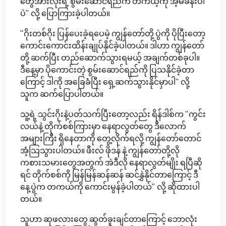
တွေအားလုံးရဲ့ စွမ်းဆောင်ရည်က တကယ့်ကို အံ့မခန်းပါ
ပဲ" လို့ ပြောကြားခဲ့ပါတယ်။
"ဂိုးတစ်ဂိုး ပြန်ပေးခဲ့ရပေမဲ့ ကျွန်တော်တို့ ပွဲကို ပိုပြီးတော့
ကောင်းကောင်းထိန်းချုပ်နိုင်ခဲ့ပါတယ်။ ဒါဟာ ကျွန်တော်
တို့ ဆက်ပြီး တည်ဆောက်သွားရမယ့် အချက်တစ်ခုပါ။
ဒီနေ့မှာ ပိုကောင်းတဲ့ စွမ်းဆောင်ရည်ကို ပြသနိုင်ခဲ့တာ
ကြောင့် ဒါကို အခြေခံပြီး ရှေ့ဆက်သွားနိုင်မှာပါ" လို့
သူက ဆက်ပြောပါတယ်။
သူ့ရဲ့ သွင်းဂိုးနဲ့ပတ်သက်ပြီးတော့လည်း ရိန်ဒါစ်က "ကွင်း
လယ်နဲ့ တိုက်စစ်ကြားမှာ နေရာလွတ်တွေ ဒီလောက်
အများကြီး ရှိနေတာကို တွေ့လိုက်ရလို့ ကျွန်တော်တောင်
အံ့သြသွားပါတယ်။ ဖီးလ် ဖိုဒန် နဲ့ ကျွန်တော်တို့လို
ကစားသမားတွေအတွက် အဲဒီလို နေရာလွတ်မျိုး ရပြီဆို
ရင် တိုက်စစ်ကို မြန်မြန်ဆန်ဆန် ဆင်နွှဲနိုင်တာကြောင့် ဒီ
နေ့ပွဲက တကယ်ကို ကောင်းမွန်ခဲ့ပါတယ်" လို့ ဆိုထားပါ
တယ်။
သူဟာ ဆုဖလားတွေ ဆွတ်ခူးချင်တာကြောင့် ဘောလုံး