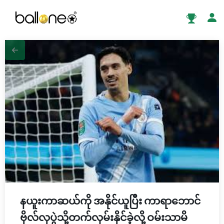
နယူးကာဆယ်ကို အနိုင်ယူပြီး ကာရာဘောင်
ဗိုလ်လုပွဲသို့တက်လှမ်းနိုင်ခဲ့လို့ ဝမ်းသာမိ