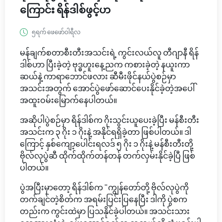
ကြောင်း ရိန်ဒါစ်ဖွင့်ဟ
၅ရက် ဖေဖော်ဝါရီလ
မန်ချက်စတာစီးတီးအသင်းရဲ့ ကွင်းလယ်လူ တီဂျာနီ ရိန်
ဒါစ်ဟာ ပြီးခဲ့တဲ့ ဗုဒ္ဓဟူးနေ့ညက ကစားခဲ့တဲ့ နယူးကာ
ဆယ်နဲ့ ကာရာဘောင်ဖလား ဆီမီးဖိုင်နယ်ပွဲစဉ်မှာ
အသင်းအတွက် အောင်ပွဲဖော်ဆောင်ပေးနိုင်ခဲ့တဲ့အပေါ်
အထူးဝမ်းမြောက်နေပါတယ်။
အဆိုပါပွဲစဉ်မှာ ရိန်ဒါစ်က ဂိုးသွင်းယူပေးခဲ့ပြီး မန်စီးတီး
အသင်းက ၃ ဂိုး ၁ ဂိုးနဲ့ အနိုင်ရရှိခဲ့တာ ဖြစ်ပါတယ်။ ဒါ
ကြောင့် နှစ်ကျော့ပေါင်းရလဒ် ၅ ဂိုး ၁ ဂိုးနဲ့ မန်စီးတီးတို့
ဗိုလ်လုပွဲဆီ ထိုက်ထိုက်တန်တန် တက်လှမ်းနိုင်ခဲ့ပြီ ဖြစ်
ပါတယ်။
ပွဲအပြီးမှာတော့ ရိန်ဒါစ်က "ကျွန်တော်တို့ ဗိုလ်လုပွဲကို
တက်ချင်တဲ့စိတ်က အရမ်းပြင်းပြနေပြီး ဒါကို ပွဲစက
တည်းက ကွင်းထဲမှာ ပြသနိုင်ခဲ့ပါတယ်။ အသင်းသား