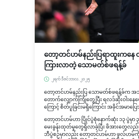
တော့တင်ဟမ်နည်းပြရာထူးကနေ ထုတ
ကြားလာတဲ့ သောမတ်စ်ဖရန့်ခ်
၂ရက် ဒီဇင်ဘာလ, ၂၀၂၅
တော့တင်ဟမ်နည်းပြ သောမတ်စ်ဖရန့်ခ်က အသင်း
တောက်လျှောက်ကြုံတွေ့ပြီး ရလဒ်ဆိုးဝါးနေပ
ကြောင့် စိတ်ပူခြင်းမရှိကြောင်း အခိုင်အမာပ
တော့တင်ဟမ်ဟာ ပြိုင်ပွဲစုံနောက်ဆုံး ၁၃ ပွဲမှာ 
မေးခွန်းထုတ်မှုတွေရှိလာခဲ့ပြီး ဖိအားတွေလည်
ဘီပွဲစဉ်မှာလည်း တော့တင်ဟမ်ဟာ ဖူလ်ဟမ်ကိုအိမ