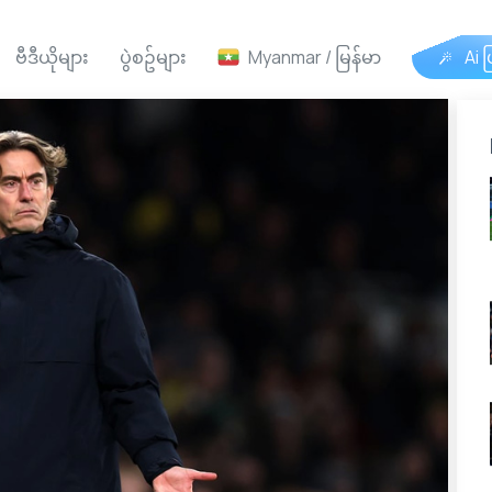
ဗီဒီယိုများ
ပွဲစဥ်များ
Myanmar / မြန်မာ
Ai ဖ