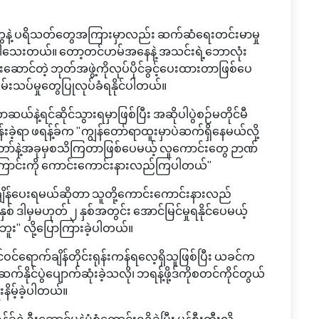
ွေနဲ့ ပရိသတ်တွေအကြားမှာလည်း ဆက်ဆံရေးတင်းမာမှု
ါသေးတယ်။ တော့တင်ဟမ်အနေနဲ့ အသင်းရဲ့ဘောလုံး
ဦးဆောင်တဲ့ ဘုတ်အဖွဲ့ကိုလုပ်ပိုင်ခွင့်ပေးထားတာဖြစ်ပေ
်းသပ်မှုတွေပြုလုပ်ခံရနိုင်ပါတယ်။
်နဲ့ရင်ဆိုင်သွားရမှာဖြစ်ပြီး အဆိုပါပွဲစဉ်မတိုင်မီ
ဲ့ရာ ဖရန့်ခ်က "ကျွန်တော်ရာထူးမှာပဲဆက်ရှိနေမယ်လို့
တော်နဲ့အခုမှစသိကြတာဖြစ်ပေမယ့် လူကောင်းတွေ ဉာဏ်
ြောင်းကို ကောင်းကောင်းနားလည်ကြပါတယ်"
ျိန်ပေးရမယ်ဆိုတာ သူတို့ကောင်းကောင်းနားလည်
မှမဟုတ် ၂ နှစ်အတွင်း အောင်မြင်မှုရနိုင်ပေမယ့်
ဘူး" လို့ပြောကြားခဲ့ပါတယ်။
ရောက်ချိန်တိုင်းရုန်းကန်ရလေ့ရှိသူဖြစ်ပြီး ယခင်က
်နိုင်ပွဲပျောက်ဆုံးခဲ့သလို၊ ဘရန့်ဖို့ဒ်ကိုစတင်ကိုင်တွယ်
နိမ့်ခဲ့ပါတယ်။