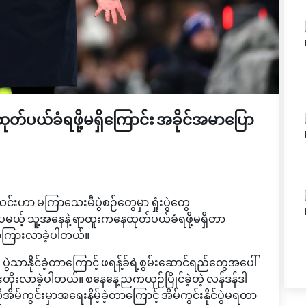
်ပယ်ခံရဖို့မရှိကြောင်း အခိုင်အမာပြော
ဟာ မကြာသေးမီပွဲစဉ်တွေမှာ ရှုံးပွဲတွေ
ေမယ့် သူ့အနေနဲ့ ရာထူးကနေထုတ်ပယ်ခံရဖို့မရှိတာ
ြောကြားလာခဲ့ပါတယ်။
၃ ပွဲသာနိုင်ခဲ့တာကြောင့် ဖရန့်ခ်ရဲ့စွမ်းဆောင်ရည်တွေအပေါ်
းတိုးလာခဲ့ပါတယ်။ စနေနေ့ညကယှဉ်ပြိုင်ခဲ့တဲ့ လန်ဒန်ဒါ
်ကွင်းမှာအရေးနိမ့်ခဲ့တာကြောင့် အိမ်ကွင်းနိုင်ပွဲမရတာ