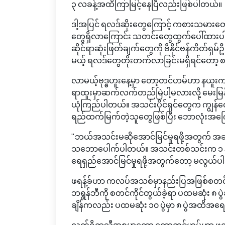
၃ လခန့်အထိကြာမြင့်နေပြီလည်းဖြစ်ပါတယ်။
ဒါ့အပြင် ရလဒ်ဆိုးတွေကြောင့် ကစားသမားတ
တွေရှိလာကြောင်း သတင်းတွေထွက်ပေါ်ထားပ
ဆိုင်ရာဆုံးဖြတ်ချက်တွေကို ဗီနိုင်ဗန်ကိတ်ရှမ်
မယ့် ရလဒ်တွေတိုးတက်လာခြင်းမရှိရင်တော့ စမ
လာမယ့်ဗုဒ္ဓဟူးနေ့မှာ တော့တင်ဟမ်ဟာ နယူးကာဆယ
ရာထူးမှာဆက်လက်တည်မြဲပါ့မလားလို့ မေးမြန်းခ
ယုံကြည်ပါတယ်။ အသင်းပိုင်ရှင်တွေက ကျွန်
ရည်ထက်မြက်တဲ့သူတွေဖြစ်ပြီး ဘောလုံးအက
"ဘယ်အသင်းမဆိုအောင်မြင်မှုရဖို့အတွက် အခ
သဘောပေါက်ပါတယ်။ အသင်းတစ်သင်းက ၁ နှစ် ဒါ
ရေရှည်အောင်မြင်မှုရဖို့အတွက်တော့ မလွယ်ပါ
ဖရန့်ခ်ဟာ ကလပ်အသစ်မှာနည်းပြအဖြစ်စတင်ဝင်
ဘရွန်ဘီကို စတင်ကိုင်တွယ်ခဲ့ရာ ပထမဆုံး ၈ ပွဲဆက
ချိန်ကလည်း ပထမဆုံး ၁၀ ပွဲမှာ ၈ ပွဲအထိအရေး