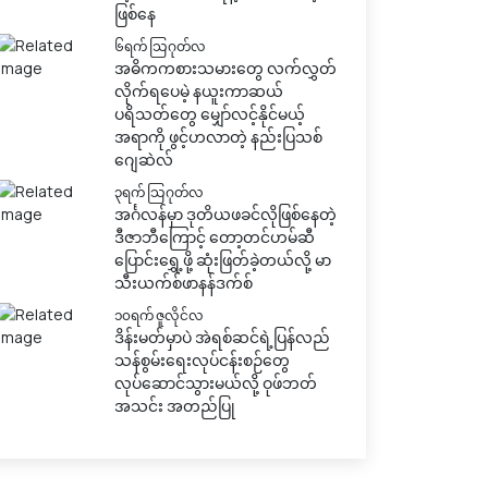
ဖြစ်နေ
၆ရက် သြဂုတ်လ
အဓိကကစားသမားတွေ လက်လွှတ်
လိုက်ရပေမဲ့ နယူးကာဆယ်
ပရိသတ်တွေ မျှော်လင့်နိုင်မယ့်
အရာကို ဖွင့်ဟလာတဲ့ နည်းပြသစ်
ဂျေဆဲလ်
၃ရက် သြဂုတ်လ
အင်္ဂလန်မှာ ဒုတိယဖခင်လိုဖြစ်နေတဲ့
ဒီဇာဘီကြောင့် တော့တင်ဟမ်ဆီ
ပြောင်းရွှေ့ဖို့ ဆုံးဖြတ်ခဲ့တယ်လို့ မာ
သီးယက်စ်ဖာနန်ဒက်စ်
၁၀ရက် ဇူလိုင်လ
ဒိန်းမတ်မှာပဲ အဲရစ်ဆင်ရဲ့ပြန်လည်
သန်စွမ်းရေးလုပ်ငန်းစဉ်တွေ
လုပ်ဆောင်သွားမယ်လို့ ဝုဖ်ဘတ်
အသင်း အတည်ပြု