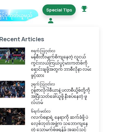
Special Tips
ြင့်ပုံထုတ်ယူမည်
Recent Articles
၈ရက် သြဂုတ်လ
မန်စီးတီးမျက်စိကျနေတဲ့ လူငယ်
ကွင်းလယ်ကြယ်ပွင့်မားကတ်စ်ကို
ရောင်းချဖို့အတွက် ဘာစီလိုနာ လမ်း
ဖွင့်ထား
၃ရက် သြဂုတ်လ
ဂွန်ဇာလိုဂါစီယာနဲ့ ပလာစီယို့စ်တို့ကို
အပြီးသတ်ခေါ်ယူဖို့ နီးစပ်နေတဲ့ ဖူ
လ်ဟမ်
၆ရက် မတ်လ
ဂလက်စနာရဲ့ နေရာကို ဆက်ခံဖို့ ပဲ
လေ့စ်ဘုတ်အဖွဲ့က သဘောကျနေ
တဲ့ သောမက်စ်ဖရန့်ခ် အဆင်သင့်