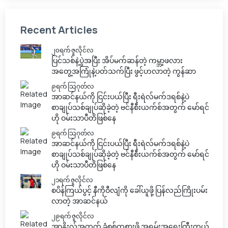
Recent Articles
၂၀ရက် ဇူလိုင်လ
ပြင်သစ်နဲ့ပွဲအပြီး အိပ်မက်ဆန်တဲ့ ကမ္ဘာ့ဖလား
အတွေ့အကြုံနဲ့ပတ်သက်ပြီး ဖွင့်ဟလာတဲ့ ကွန်ဆာ
၉ရက် သြဂုတ်လ
အာဆင်နယ်ကို ငြင်းပယ်ပြီး ရီးရဲလ်မက်ဒရစ်နဲ့ပဲ
စာချုပ်သစ်ချုပ်ဆိုခဲ့တဲ့ ဗင်နီစီးယက်စ်အတွက် မော်ရင်
ဟို ဝမ်းသာပီတိဖြစ်နေ
၉ရက် သြဂုတ်လ
အာဆင်နယ်ကို ငြင်းပယ်ပြီး ရီးရဲလ်မက်ဒရစ်နဲ့ပဲ
စာချုပ်သစ်ချုပ်ဆိုခဲ့တဲ့ ဗင်နီစီးယက်စ်အတွက် မော်ရင်
ဟို ဝမ်းသာပီတိဖြစ်နေ
၂၁ရက် ဇူလိုင်လ
စပိန်ကြယ်ပွင့် နီကိုဝီလျံကို ခေါ်ယူဖို့ ပြန်လည်ကြိုးပမ်း
လာတဲ့ အာဆင်နယ်
၂၉ရက် ဇူလိုင်လ
အာနိုးလ်အတွက် ခံစစ်ကစားဖို့ အရမ်းအရေးကြီးတယ်