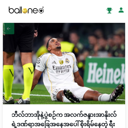
ဘီလ်ဘာအိုနဲ့ပွဲစဉ်က အလက်ဇန္ဒားအာနိုးလ်
ရဲ့ဒဏ်ရာအခြေအနေအပေါ် စိုးရိမ်နေတဲ့ ရီး