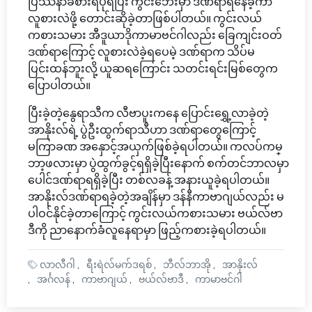
ပြဿနာခံစားရပုံရပြီး ကွင်းဘေးမှာ ဒဏ်ရာရနေခဲ့ကာ
လူစားလဲဖို့ တောင်းဆိုခဲ့တာဖြစ်ပါတယ်။ ကွင်းလယ်
ကစားသမား အီဒူယာဒိုကာမာဗင်ဂါလည်း ခြေကျင်းဝတ်
ဒဏ်ရာကြောင့် လူစားလဲခဲ့ရပေမဲ့ ဒဏ်ရာက သိပ်မ
ပြင်းထန်ဘူးလို့ ယူဆရကြောင်း သတင်းရင်းမြစ်တွေက
ပြောပါတယ်။
ပြီးခဲ့တဲ့နွေရာသီက လီဗာပူးကနေ ပြောင်းရွှေ့လာခဲ့တဲ့
အာနိုးလ်ရဲ့ ပွဲဦးထွက်ရာသီဟာ ဒဏ်ရာတွေကြောင့်
မကြာခဏ အနှောင့်အယှက်ဖြစ်ခဲ့ရပါတယ်။ ကလပ်ကမ္
ဘာ့ဖလားမှာ ပွဲထွက်ခွင့်ရရှိခဲ့ပြီးနောက် စက်တင်ဘာလမှာ
ပေါင်ဒဏ်ရာရရှိခဲ့ပြီး တစ်လခန့် အနားယူခဲ့ရပါတယ်။
အာနိုးလ်ဒဏ်ရာရခဲ့တဲ့အချိန်မှာ ဒန်နီကာဗာဂျယ်လည်း မ
ပါဝင်နိုင်ခဲ့တာကြောင့် ကွင်းလယ်ကစားသမား ဗယ်လ်ဗာ
ဒီကို ညာနောက်ခံလူနေရာမှာ ဖြည့်ကစားခဲ့ရပါတယ်။
လာလီဂါ
ရီးရဲလ်မက်ဒရစ်
ဘီလ်ဘာအို
အာနိုးလ်
အင်္ဂလန်
ကာဗာဂျယ်
ဗယ်လ်ဗာဒီ
ကာမာဗင်ဂါ