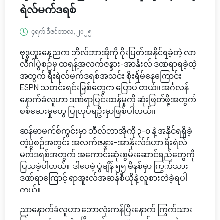
ရဲလ်မက်ဒရစ်
၄ရက် ဒီဇင်ဘာလ, ၂၀၂၅
ဗုဒ္ဓဟူးနေ့ညက ဘီလ်ဘာအိုကို ဂိုးပြတ်အနိုင်ရခဲ့တဲ့ လာ
လီဂါပွဲစဉ်မှ ထရန့်အလက်ဇန္ဒား-အာနိုးလ် ဒဏ်ရာရခဲ့တဲ့
အတွက် ရီးရဲလ်မက်ဒရစ်အသင်း စိုးရိမ်နေကြောင်း
ESPN သတင်းရင်းမြစ်တွေက ပြောပါတယ်။ အင်္ဂလန်
နောက်ခံလူဟာ ဒဏ်ရာပြင်းထန်မှုကို ဆုံးဖြတ်ဖို့အတွက်
စစ်ဆေးမှုတွေ ပြုလုပ်ရဦးမှာဖြစ်ပါတယ်။
ဆန်မာမက်စ်ကွင်းမှာ ဘီလ်ဘာအိုကို ၃-၀ နဲ့ အနိုင်ရရှိခဲ့
တဲ့ပွဲစဉ်အတွင်း အလက်ဇန္ဒား-အာနိုးလ်ဒ်ဟာ ရီးရဲလ်
မက်ဒရစ်အတွက် အကောင်းဆုံးစွမ်းဆောင်ရည်တွေကို
ပြသခဲ့ပါတယ်။ ဒါပေမဲ့ ပွဲချိန် ၅၅ မိနစ်မှာ ကြွက်သား
ဒဏ်ရာကြောင့် ရာအူးလ်အဆန်စီယိုနဲ့ လူစားလဲခဲ့ရပါ
တယ်။
ညာနောက်ခံလူဟာ ဘောလုံးကန်ပြီးနောက် ကြွက်သား