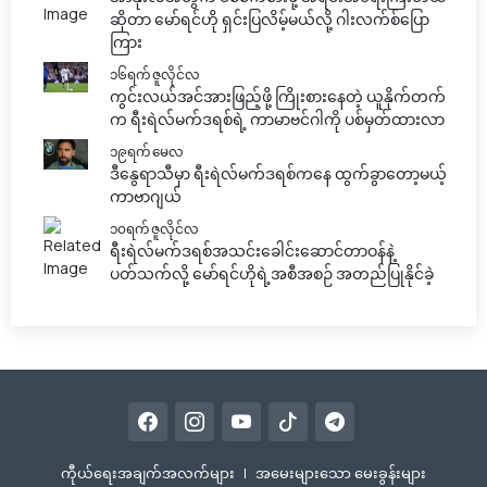
ဆိုတာ မော်ရင်ဟို ရှင်းပြလိမ့်မယ်လို့ ဂါးလက်စ်ပြော
ကြား
၁၆ရက် ဇူလိုင်လ
ကွင်းလယ်အင်အားဖြည့်ဖို့ ကြိုးစားနေတဲ့ ယူနိုက်တက်
က ရီးရဲလ်မက်ဒရစ်ရဲ့ ကာမာဗင်ဂါကို ပစ်မှတ်ထားလာ
၁၉ရက် မေလ
ဒီနွေရာသီမှာ ရီးရဲလ်မက်ဒရစ်ကနေ ထွက်ခွာတော့မယ့်
ကာဗာဂျယ်
၁၀ရက် ဇူလိုင်လ
ရီးရဲလ်မက်ဒရစ်အသင်းခေါင်းဆောင်တာဝန်နဲ့
ပတ်သက်လို့ မော်ရင်ဟိုရဲ့အစီအစဉ် အတည်ပြုနိုင်ခဲ့
ကီုယ်ရေးအချက်အလက်များ
|
အမေးများသော မေးခွန်းများ