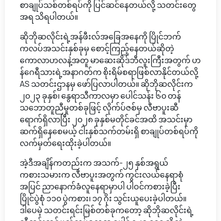
စာချုပ်သစ်တစ်ရပ်ကို ပြင်ဆင်နေတယ်လို့ သတင်းတွေ
အရ သိရပါတယ်။
ဆိုဘိုဆလိုင်းရဲ့အန်ဖီးလ်အခြေအနေကို ပြိုင်ဘက်
ကလပ်အသင်းနှစ်ခုမှ စောင့်ကြည့်နေတယ်ဆိုတဲ့
ကောလာဟလနဲ့အတူ မာဆေးဆိုဒ်ဘီလူးကြီးအတွက် ဟ
န်ဂေရီသားရဲ့အနာဂတ်က စိုးရိမ်စရာဖြစ်လာနိုင်တယ်လို့
AS သတင်းဌာနမှ ဖော်ပြလာပါတယ်။ ဆိုဘိုဆလိုင်းက
၂၀၂၃ ခုနှစ်၊ နွေရာသီကာလမှာ ပေါင်သန်း ၆၀ တန်
သဘောတူညီမှုတစ်ခုဖြင့် လိုက်ပ်ဇစ်မှ လီဗာပူးဆီ
ရောက်ရှိလာပြီး ၂၀၂၈ ခုနှစ်မတိုင်ခင်အထိ အသင်းမှာ
ဆက်ရှိနေစေမယ့် ငါးနှစ်သက်တမ်းရှိ စာချုပ်တစ်ရပ်ကို
လက်မှတ်ရေးထိုးခဲ့ပါတယ်။
အဲ့ဒီအချိန်ကတည်းက အသက်-၂၅ နှစ်အရွယ်
ကစားသမားက လီဗာပူးအတွက် ကွင်းလယ်နေရာစုံ
အပြင် ညာနောက်ခံလူနေရာမှာပါ ပါဝင်ကစားခဲ့ပြီး
ပြိုင်ပွဲစုံ ၁၁၀ ပွဲကစား၊ ၁၇ ဂိုး သွင်းယူပေးခဲ့ပါတယ်။
ဒါပေမဲ့ သတင်းရင်းမြစ်တစ်ခုကတော့ ဆိုဘိုဆလိုင်းရဲ့