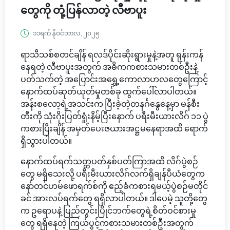
တွေကို တုံ့ပြန်လာတဲ့ လီဗာပူး
၁၁ရက် နိုဝင်ဘာလ, ၂၀၂၅
ရာသီသစ်စတင်ချိန် ရလဒ်ပိုင်းဆိုးရွားမှုနဲ့အတူ ရုန်းကန်
နေရတဲ့ လီဗာပူးအတွက် အဓိကကစားသမားတစ်ဦးနဲ့
ပတ်သက်တဲ့ အပြောင်းအရွှေ့ကောလာဟလတွေကြောင့်
နောက်ထပ်ဆုတ်ယုတ်မှုတစ်ခု ထွက်ပေါ်လာပါတယ်။
အန်းစလော့ရဲ့အသင်းက ပြီးခဲ့တဲ့တနင်္ဂနွေနေ့မှာ မန်စီး
တီးကို သုံးဂိုးပြတ်ရှုံးနိမ့်ပြီးနောက် ပရီးမီးယားလိဂ် ၁၁ ပွဲ
ကစားပြီးချိန် အမှတ်ပေးဇယားအဋ္ဌမနေရာအထိ ရောက်
ရှိသွားပါတယ်။
နောက်ထပ်ရက်သတ္တပတ်နှစ်ပတ်ကြာအထိ လိဂ်ပွဲစဉ်
တွေ မရှိသေးလို့ ပရီးမီးယားလိဂ်လက်ရှိချန်ပီယံတွေက
နော်တင်ဟမ်ဖောရက်စ်ကို ဧည့်ခံကစားရမယ့်ပွဲစဉ်မတိုင်
ခင် အားလပ်ရက်တွေ ရရှိလာပါတယ်။ ဒါပေမဲ့ သူတို့တွေ
က ဥရောပနဲ့ ပြည်တွင်းပြိုင်ဘက်တွေရဲ့စိတ်ဝင်စားမှု
တွေ ရရှိနေတဲ့ ကြယ်ပွင့်ကစားသမားတစ်ဦးအတွက်