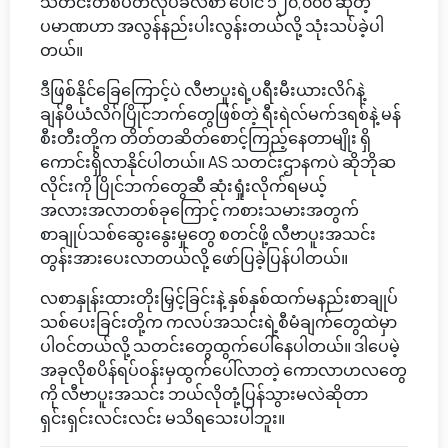
သီတင်းတစ်ပတ်လုပ်ခလစာ ပေါင် ၁၂၀,၀၀၀ ဆိုတဲ့
ပမာဏဟာ အလွန်နည်းပါးလွန်းတယ်လို့ သုံးသပ်ခဲ့ပါ
တယ်။
ဒီဖြစ်နိုင်ခြေကြောင့်ပဲ လီဗာပူးရဲ့ပရီးမီးယားလိဂ်နဲ့
ချန်ပီယံလိဂ်ပြိုင်ဘက်တွေဖြစ်တဲ့ ရီးရဲလ်မက်ဒရစ်နဲ့ မန်
စီးတီးတို့က တိတ်တဆိတ်စောင့်ကြည့်နေတာမျိုး ရှိ
ကောင်းရှိလာနိုင်ပါတယ်။ AS သတင်းဌာနကပဲ ဆိုဘိုဆ
လိုင်းကို ပြိုင်ဘက်တွေဆီ ဆုံးရှုံးလိုက်ရမယ့်
အလားအလာတစ်ခုကြောင့် ကစားသမားအတွက်
စာချုပ်သစ်ဆွေးနွေးမှုတွေ စတင်ဖို့ လီဗာပူးအသင်း
တွန်းအားပေးလာတယ်လို့ ဖော်ပြခဲ့ပြန်ပါတယ်။
လစာနှုန်းထားတိုးမြှင့်ခြင်းနဲ့ နှစ်နှစ်ထက်မနည်းစာချုပ်
သစ်ပေးခြင်းတို့က ကလပ်အသင်းရဲ့စီမံချက်တွေထဲမှာ
ပါဝင်တယ်လို့ သတင်းတွေထွက်ပေါ်နေပါတယ်။ ဒါပေမဲ့
အခုလိုစပိန်ရပ်ဝန်းမှထွက်ပေါ်လာတဲ့ ကောလာဟလတွေ
ကို လီဗာပူးအသင်း ဘယ်လိုတုံ့ပြန်သွားမလဲဆိုတာ
ရှင်းရှင်းလင်းလင်း မသိရသေးပါဘူး။