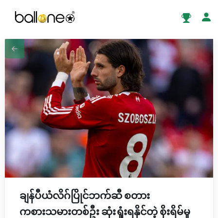
ချန်ပီယံလိဂ်ပြိုင်ဘက်ဆီ စတား
ကစားသမားတစ်ဦး ဆုံးရှုံးရနိုင်တဲ့ စိုးရိမ်မှု