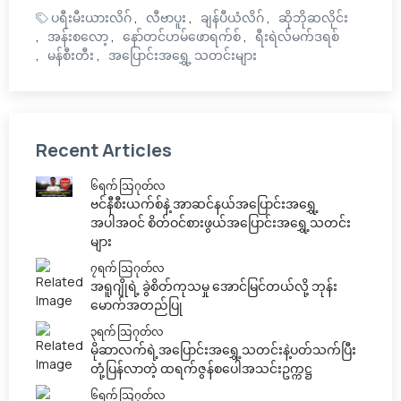
ပရီးမီးယားလိဂ်
လီဗာပူး
ချန်ပီယံလိဂ်
ဆိုဘိုဆလိုင်း
အန်းစလော့
နော်တင်ဟမ်ဖောရက်စ်
ရီးရဲလ်မက်ဒရစ်
မန်စီးတီး
အပြောင်းအရွှေ့ သတင်းများ
Recent Articles
၆ရက် သြဂုတ်လ
ဗင်နီစီးယက်စ်နဲ့ အာဆင်နယ်အပြောင်းအရွှေ့
အပါအဝင် စိတ်ဝင်စားဖွယ်အပြောင်းအရွှေ့သတင်း
များ
၇ရက် သြဂုတ်လ
အရူဂျိုရဲ့ ခွဲစိတ်ကုသမှု အောင်မြင်တယ်လို့ ဘုန်း
မောက်အတည်ပြု
၃ရက် သြဂုတ်လ
မိုဆာလက်ရဲ့အပြောင်းအရွှေ့သတင်းနဲ့ပတ်သက်ပြီး
တုံ့ပြန်လာတဲ့ ထရက်ဇွန်စပေါအသင်းဥက္ကဋ္ဌ
၆ရက် သြဂုတ်လ