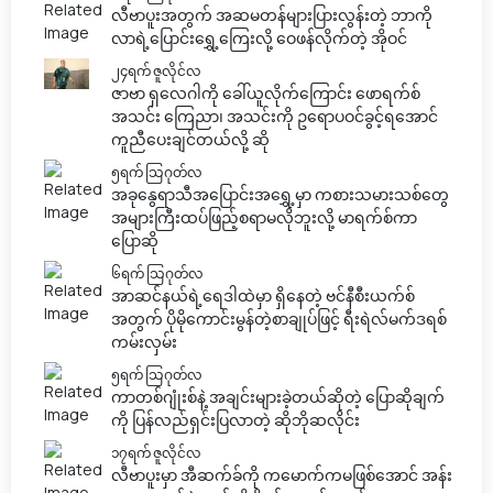
လီဗာပူးအတွက် အဆမတန်များပြားလွန်းတဲ့ ဘာကို
လာရဲ့ပြောင်းရွှေ့ကြေးလို့ ဝေဖန်လိုက်တဲ့ အိုဝင်
၂၄ရက် ဇူလိုင်လ
ဇာဗာ ရှလေဂါကို ခေါ်ယူလိုက်ကြောင်း ဖောရက်စ်
အသင်း ကြေညာ၊ အသင်းကို ဥရောပဝင်ခွင့်ရအောင်
ကူညီပေးချင်တယ်လို့ ဆို
၅ရက် သြဂုတ်လ
အခုနွေရာသီအပြောင်းအရွှေ့မှာ ကစားသမားသစ်တွေ
အများကြီးထပ်ဖြည့်စရာမလိုဘူးလို့ မာရက်စ်ကာ
ပြောဆို
၆ရက် သြဂုတ်လ
အာဆင်နယ်ရဲ့ရေဒါထဲမှာ ရှိနေတဲ့ ဗင်နီစီးယက်စ်
အတွက် ပိုမိုကောင်းမွန်တဲ့စာချုပ်ဖြင့် ရီးရဲလ်မက်ဒရစ်
ကမ်းလှမ်း
၅ရက် သြဂုတ်လ
ကာတစ်ဂျုံးစ်နဲ့ အချင်းများခဲ့တယ်ဆိုတဲ့ ပြောဆိုချက်
ကို ပြန်လည်ရှင်းပြလာတဲ့ ဆိုဘိုဆလိုင်း
၁၇ရက် ဇူလိုင်လ
လီဗာပူးမှာ အီဆက်ခ်ကို ကမောက်ကမဖြစ်အောင် အန်း