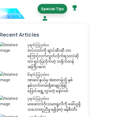
Special Tips
ြင့်ပုံထုတ်ယူမည်
Recent Articles
၇ရက် သြဂုတ်လ
ဝဲလ်ဘတ်ကို ချဲလ်ဆီးဆီ ဘာ
ကြောင့်လက်လွှတ်လိုက်ရသလဲဆို
တာ ရှင်းပြလိုက်တဲ့ ဘရိုက်တန်
အကြီးအကဲ
၆ရက် သြဂုတ်လ
အာဆင်နယ်မှ အဲဗာတန်သို့ နှစ်
နှစ်သက်တမ်းရှိစာချုပ်ဖြင့်
ပြောင်းရွှေ့သွားတဲ့ နော်ဂတ်
၇ရက် သြဂုတ်လ
မာဆေးလ်ဂိုးသမားရူလီကို ခေါ်ယူဖို့
သဘောတူညီမှု ရရှိခဲ့တဲ့ မန်စီးတီး