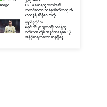
၂၃ရက် မတ်လ
CAF နဲ့ မော်ရိုကိုအသင်းဆီ
သတင်းစကားတစ်ခုပါးလိုက်တဲ့ အဲ
ဗာတန်ရဲ့ဆီနီဂေါအတွဲ
၇ရက် ဇူလိုင်လ
မန်စီးတီးမှာ ဂျက်ဂရီးလစ်ရှ်ကို
ဒုတိယအကြိမ် အခွင့်အရေးပေးဖို့
အန်ဇိုမာရက်စကာ ဆန္ဒရှိနေ