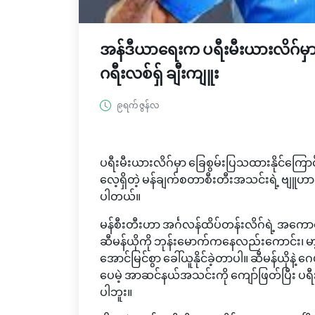
အန်ဒီယာရေးက ပရီးမီးယားလိဂ်မ
ဂရီးလစ်ရှ် ချီးကျူး
၉ရက် ဇွန်လ
ပရီးမီးယားလိဂ်မှာ ခြေစွမ်းပြသထားနိုင်က
လေ့ရှိတဲ့ မန်ချက်စတာစီးတီးအသင်းရဲ့ ဗျူဟာကိ
ပါတယ်။
မန်စီးတီးဟာ အင်္ဂလန်ထိပ်တန်းလိဂ်ရဲ့ အက
ဆီမန်ယိုကို ဘုန်းမောက်ကနေလည်းကောင်း၊ 
အောင်မြင်စွာ ခေါ်ယူနိုင်ခဲ့တာပါ။ ဆီမန်ယိုနဲ့ 
ပေမဲ့ အာဆင်နယ်အသင်းကို ကျော်ဖြတ်ပြီး ပရီးမ
ပါဘူး။