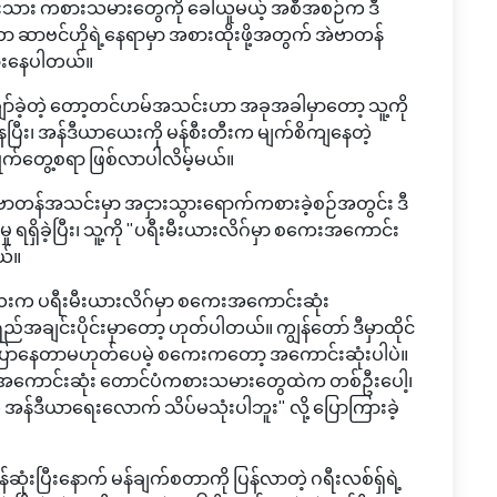
ီးသား ကစားသမားတွေကို ခေါ်ယူမယ့် အစီအစဉ်က ဒီ
းဟာ ဆာဗင်ဟိုရဲ့နေရာမှာ အစားထိုးဖို့အတွက် အဲဗာတန်
စားနေပါတယ်။
ွဲချော်ခဲ့တဲ့ တော့တင်ဟမ်အသင်းဟာ အခုအခါမှာတော့ သူ့ကို
နေပြီး၊ အန်ဒီယာယေးကို မန်စီးတီးက မျက်စိကျနေတဲ့
်တွေ့စရာ ဖြစ်လာပါလိမ့်မယ်။
ဗာတန်အသင်းမှာ အငှားသွားရောက်ကစားခဲ့စဉ်အတွင်း ဒီ
ှု ရရှိခဲ့ပြီး၊ သူ့ကို "ပရီးမီးယားလိဂ်မှာ စကေးအကောင်း
ယ်။
းက ပရီးမီးယားလိဂ်မှာ စကေးအကောင်းဆုံး
ချင်းပိုင်းမှာတော့ ဟုတ်ပါတယ်။ ကျွန်တော် ဒီမှာထိုင်
့ ပြောနေတာမဟုတ်ပေမဲ့ စကေးကတော့ အကောင်းဆုံးပါပဲ။
့အကောင်းဆုံး တောင်ပံကစားသမားတွေထဲက တစ်ဦးပေါ့၊
်ဒီယာရေးလောက် သိပ်မသုံးပါဘူး" လို့ ပြောကြားခဲ့
ုံးပြီးနောက် မန်ချက်စတာကို ပြန်လာတဲ့ ဂရီးလစ်ရှ်ရဲ့