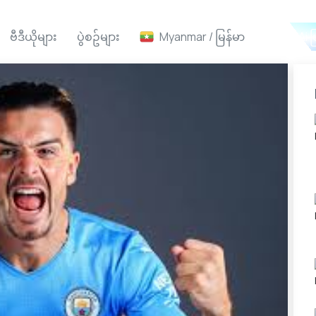
ဗီဒီယိုများ
ပွဲစဥ်များ
Myanmar / မြန်မာ
Ai ဖ