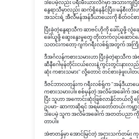
ဒါပေမဲ့လည်း ပရီးမီးယားလိဂ်မှာ အသားကျပြ
နွေရာသီမှာလည်း ဆက်ရှိနေနိုင်ပြီး၊ မန်စီးတီ
အသင်းရဲ့ အီလီမန်အန်ဒီယာယေးကို စိတ်ဝင်
ပြီးခဲ့တဲ့နွေရာသီက ဆာဗင်ဟိုကို ခေါ်ယူဖို့ လ
ခေါ်ယူဖို့ ဆွေးနွေးမှုတွေ တိုးတက်လုပ်ဆောင်
သတင်းကတော့ ဂျက်ဂရီးလစ်ရှ်အတွက် အကြိုက
ဒီအင်္ဂလန်ကစားသမားဟာ ပြီးခဲ့တဲ့ရာသီက အဲ
ဆီနီဂေါမုန်တိုင်းငယ်လေးနဲ့ ကွင်းတွင်းနားလည်မ
ဆုံး ကစားသမား" လို့တောင် တင်စားခဲ့ဖူးပါတ
ဒီဇင်ဘာလတုန်းက ဂရီးလစ်ရှ်က "အန်ဒီယာယေ
ကစားသမားပါ။ စစ်မှန်တဲ့ အလိမ်အခေါက် အရည်အ
ပြီး သူဟာ အကောင်းဆုံးဖြစ်လာနိုင်တယ်လို
ဥပမာ- ဆာကာဆိုရင် အရမ်းတော်တယ်၊ ကမ္ဘာ
ဒါပေမဲ့ သူက အလိမ်အခေါက် အတတ်ပညာ ကို အန
တာပါ။
အဲဗာတန်မှာ အောင်မြင်တဲ့ အငှားသက်တမ်း ကုန်ဆ