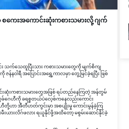
ှာ စကေးအကောင်းဆုံးကစားသမားလို့ ဂျက်
ြောင်း သက်သေထူပြီးသား ကစားသမားတွေကို မျက်စိကျ
ု ဇန်နဝါရီ အပြောင်းအရွှေ့ကာလမှာ တွေ့မြင်ခဲ့ရပြီး ဖြစ်
ောင်းဆုံးကစားသမားတွေအဖြစ် ရပ်တည်နေကြတဲ့ အန်တွမ်
မာ့ခ်ဂေဟီကို ခရစ္စတယ်ပဲလေ့စ်ကနေလည်းကောင်း
ဂေဟီတို့ဟာ အီတီဟတ်ကွင်းမှာ အစပျိုးမှု ကောင်းမွန်ခဲ့ကြ
ီးယားလိဂ်ဖလား ရယူနိုင်ဖို့အထိတော့ မစွမ်းဆောင်နိုင်ခဲ့