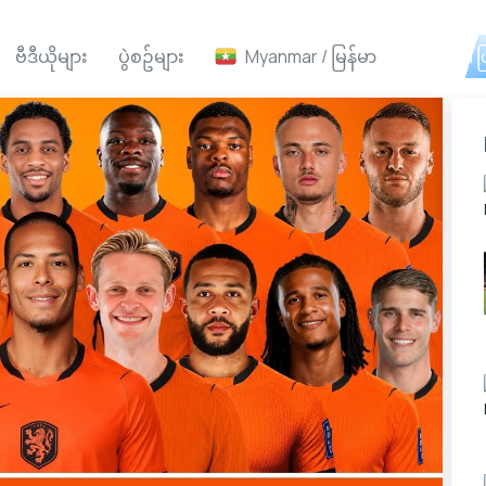
ဗီဒီယိုများ
ပွဲစဥ်များ
Myanmar / မြန်မာ
Ai ဖ