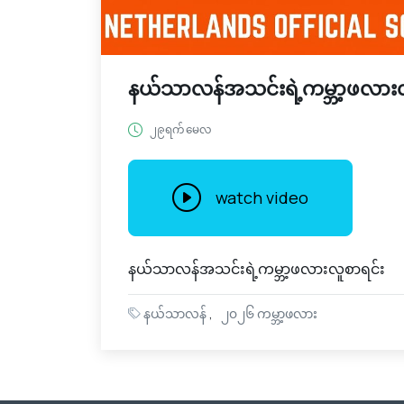
နယ်သာလန်အသင်းရဲ့ကမ္ဘာ့ဖလားလ
၂၉ရက် မေလ
watch video
နယ်သာလန်အသင်းရဲ့ကမ္ဘာ့ဖလားလူစာရင်း
နယ်သာလန်
၂၀၂၆ ကမ္ဘာ့ဖလား