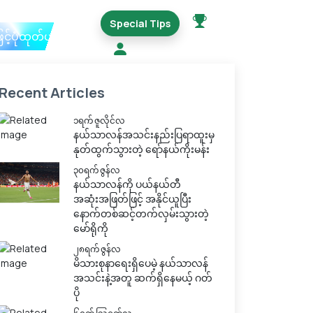
Special Tips
ြင့်ပုံထုတ်ယူမည်
Recent Articles
၁ရက် ဇူလိုင်လ
နယ်သာလန်အသင်းနည်းပြရာထူးမှ
နုတ်ထွက်သွားတဲ့ ရော်နယ်ကိုးမန်း
၃၀ရက် ဇွန်လ
နယ်သာလန်ကို ပယ်နယ်တီ
အဆုံးအဖြတ်ဖြင့် အနိုင်ယူပြီး
နောက်တစ်ဆင့်တက်လှမ်းသွားတဲ့
မော်ရိုကို
၂၈ရက် ဇွန်လ
မိသားစုနာရေးရှိပေမဲ့ နယ်သာလန်
အသင်းနဲ့အတူ ဆက်ရှိနေမယ့် ဂတ်
ပို