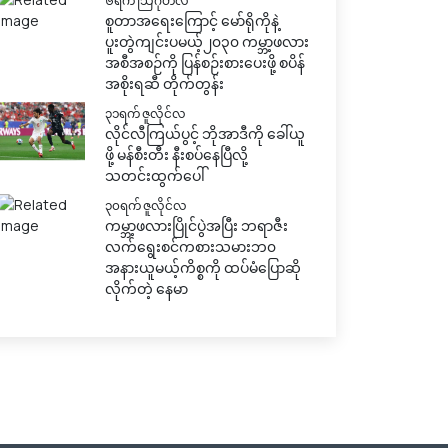
၆ရက် သြဂုတ်လ
စူတာအရေးကြောင့် မော်ရိုကိုနဲ့
ပူးတွဲကျင်းပမယ့်၂၀၃၀ ကမ္ဘာ့ဖလား
အစီအစဉ်ကို ပြန်စဉ်းစားပေးဖို့ စပိန်
အစိုးရဆီ တိုက်တွန်း
၃၁ရက် ဇူလိုင်လ
လိုင်လီကြယ်ပွင့် ဘိုအာဒီကို ခေါ်ယူ
ဖို့ မန်စီးတီး နီးစပ်နေပြီလို့
သတင်းထွက်ပေါ်
၃၀ရက် ဇူလိုင်လ
ကမ္ဘာ့ဖလားပြိုင်ပွဲအပြီး ဘရာဇီး
လက်ရွေးစင်ကစားသမားဘ၀
အနားယူမယ့်ကိစ္စကို ထပ်မံပြောဆို
လိုက်တဲ့ နေမာ