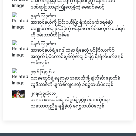
ပီအက်စ်ဂျီနဲ့ရင်ဆိုင်ရတဲ့ ခြေစမ်းပွဲမှာ နောက်ထပ်
ဒဏ်ရာပြဿနာကြုံတွေ့ခဲ့တဲ့ မေဆင်မောင့်
၉ရက် သြဂုတ်လ
အာဆင်နယ်ကို ငြင်းပယ်ပြီး ရီးရဲလ်မက်ဒရစ်နဲ့ပဲ
စာချုပ်သစ်ချုပ်ဆိုခဲ့တဲ့ ဗင်နီစီးယက်စ်အတွက် မော်ရင်
ဟို ဝမ်းသာပီတိဖြစ်နေ
၆ရက် သြဂုတ်လ
အာဆင်နယ်ရဲ့ရေဒါထဲမှာ ရှိနေတဲ့ ဗင်နီစီးယက်စ်
အတွက် ပိုမိုကောင်းမွန်တဲ့စာချုပ်ဖြင့် ရီးရဲလ်မက်ဒရစ်
ကမ်းလှမ်း
၄ရက် သြဂုတ်လ
လာခရော့စ်ရဲ့နေရာမှာ အစားထိုးဖို့ ချဲလ်ဆီးနောက်ခံ
လူဒီဆာစီကို မျက်စိကျနေတဲ့ ခရစ္စတယ်ပဲလေ့စ်
၂၈ရက် ဇူလိုင်လ
ဘရက်စ်အသင်းရဲ့ လီဂွမ်နဲ့ ပုဂ္ဂိုလ်ရေးဆိုင်ရာ
သဘောတူညီမှု ရရှိခဲ့တဲ့ ခရစ္စတယ်ပဲလေ့စ်