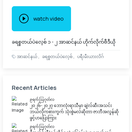
watch video
ခရစ္စတယ်ပဲလေ့စ် ၁ - ၂ အာဆင်နယ် ဟိုက်လိုက်ဗီဒီယို
အာဆင်နယ်
ခရစ္စတယ်ပဲလေ့စ်
ပရီးမီးယားလိဂ်
Recent Articles
၉ရက် သြဂုတ်လ
၂၀၂၆-၂၀၂၇ ဘောလုံးရာသီမှာ ချဲလ်ဆီးအသင်း
ဘယ်လိုကစားကွက် သုံးစွဲမလဲဆိုတာ ဇာဘီအလွန်ဆို
ဖွင့်ဟပြောကြား
၉ရက် သြဂုတ်လ