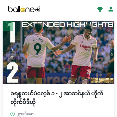
ခရစ္စတယ်ပဲလေ့စ် ၁ - ၂ အာဆင်နယ် ဟိုက်
လိုက်ဗီဒီယို
၂၉ရက် မေလ