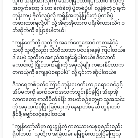
သူက အရာအားလုံးကို အောင်မြင်ထားပြီးသားပါ။ သူတို့
အတွက်တော့ ဒါဟာ ခက်ခဲတဲ့ ပွဲတစ်ပွဲပါ၊ လွန်ခဲ့တဲ့ ၃ ရက်
တုန်းကမှ ဗိုလ်လုပွဲလို အရှိန်အဟုန်ပြင်းတဲ့ ပွဲတစ်ပွဲ
ကစားထားရလို့ပါ" လို့ အီရာအိုလာက ပရီးမီးယားလိဂ် ဝ
ဘ်ဆိုက်ကို ပြောခဲ့ပါတယ်။
"ကျွန်တော်တို့ သူတို့ကို အခက်တွေ့အောင် ကစားနိုင်ခဲ့
သလို သူတို့လည်း သိသိသာသာ ပင်ပန်းနေခဲ့ကြပါတယ်။
ဒါပေမဲ့ သူတို့မှာ အရည်အချင်းရှိပါတယ်။ ဒီလောက်
ကောင်းတဲ့ ပြိုင်ဘက်မျိုးကို အခုလိုမျိုး ကစားနိုင်တာက
တကယ့်ကို ကျေနပ်စရာပါပဲ" လို့ ၎င်းက ဆိုပါတယ်။
ဒီသရေတစ်မှတ်ကြောင့် ဘုန်းမောက်ဟာ ဥရောပဝင်ခွင့်
အိပ်မက်ကို ဆက်လက်အသက်သွင်းနိုင်ခဲ့ပြီး အီရာအို
လာကတော့ ရာသီပိတ်ခါနီး အပတ်စဉ်တွေမှာ သူ့အသင်း
ကို အခုထက်ပိုပြီး မြင့်မားတဲ့ နေရာတစ်ခုဆီ တွန်းတင်
နိုင်ဖို့ မျှော်လင့်နေပါတယ်။
"ကျွန်တော့်ဆီမှာ ထူးချွန်တဲ့ ကစားသမားစုစုစည်းစည်း
ရှိပါတယ်။ သူတို့က အမြဲတမ်း ခြေစွမ်းတည်ငြိမ်ကြသူ