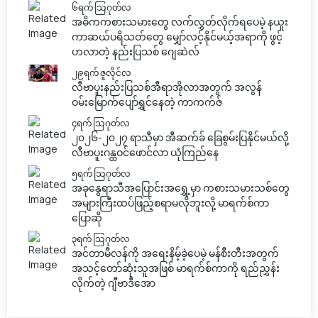
၆ရက် သြဂုတ်လ
အဓိကကစားသမားတွေ လက်လွှတ်လိုက်ရပေမဲ့ နယူး
ကာဆယ်ပရိသတ်တွေ မျှော်လင့်နိုင်မယ့်အရာကို ဖွင့်
ဟလာတဲ့ နည်းပြသစ် ဂျေဆဲလ်
၂၉ရက် ဇူလိုင်လ
လီဗာပူးနည်းပြသစ်အီရာအိုလာအတွက် အလွန်
ဝမ်းမြောက်ပျော်ရွှင်နေတဲ့ ကာကက်ဇ်
၄ရက် သြဂုတ်လ
၂၀၂၆-၂၀၂၇ ရာသီမှာ အီဆက်ခ် ခြေစွမ်းပြနိုင်မယ်လို့
လီဗာပူးဂန္ထဝင်ဖောင်လာ ယုံကြည်နေ
၅ရက် သြဂုတ်လ
အခုနွေရာသီအပြောင်းအရွှေ့မှာ ကစားသမားသစ်တွေ
အများကြီးထပ်ဖြည့်စရာမလိုဘူးလို့ မာရက်စ်ကာ
ပြောဆို
၃ရက် သြဂုတ်လ
အင်တာမီလန်ကို အရေးနိမ့်ခဲ့ပေမဲ့ မန်စီးတီးအတွက်
အသင့်တော်ဆုံးသူအဖြစ် မာရက်စ်ကာကို ရည်ညွှန်း
လိုက်တဲ့ ဂျီဗာဒီအော