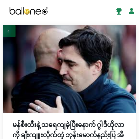
မန်စီးတီးနဲ့ သရေကျခဲ့ပြီးနောက် ဂွါဒီယိုလာ
ကို ချီးကျူးလိုက်တဲ့ ဘုန်းမောက်နည်းပြ အီ