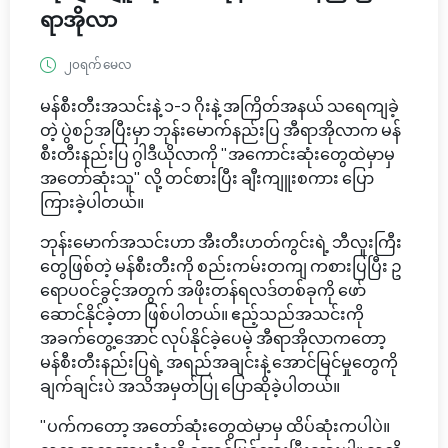
ရာအိုလာ
၂၀ရက် မေလ
မန်စီးတီးအသင်းနဲ့ ၁-၁ ဂိုးနဲ့ အကြိတ်အနယ် သရေကျခဲ့
တဲ့ ပွဲစဉ်အပြီးမှာ ဘုန်းမောက်နည်းပြ အီရာအိုလာက မန်
စီးတီးနည်းပြ ဂွါဒီယိုလာကို "အကောင်းဆုံးတွေထဲမှာမှ
အတော်ဆုံးသူ" လို့ တင်စားပြီး ချီးကျူးစကား ပြော
ကြားခဲ့ပါတယ်။
ဘုန်းမောက်အသင်းဟာ အီးတီးဟတ်ကွင်းရဲ့ ဘီလူးကြီး
တွေဖြစ်တဲ့ မန်စီးတီးကို စည်းကမ်းတကျ ကစားပြပြီး ဥ
ရောပဝင်ခွင့်အတွက် အဖိုးတန်ရလဒ်တစ်ခုကို ဖော်
ဆောင်နိုင်ခဲ့တာ ဖြစ်ပါတယ်။ ဧည့်သည်အသင်းကို
အခက်တွေ့အောင် လုပ်နိုင်ခဲ့ပေမဲ့ အီရာအိုလာကတော့
မန်စီးတီးနည်းပြရဲ့ အရည်အချင်းနဲ့ အောင်မြင်မှုတွေကို
ချက်ချင်းပဲ အသိအမှတ်ပြု ပြောဆိုခဲ့ပါတယ်။
"ပက်ကတော့ အတော်ဆုံးတွေထဲမှာမှ ထိပ်ဆုံးကပါပဲ။