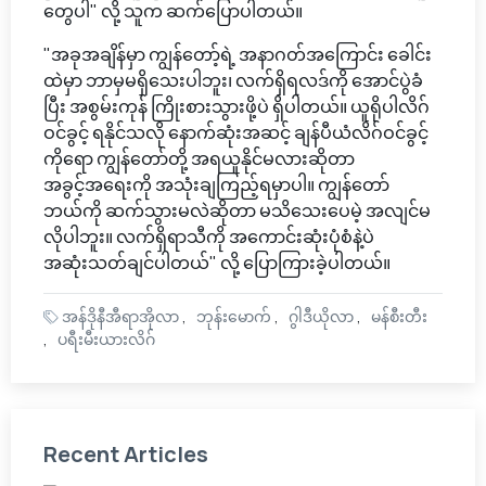
တွေပါ" လို့ သူက ဆက်ပြောပါတယ်။
"အခုအချိန်မှာ ကျွန်တော့်ရဲ့ အနာဂတ်အကြောင်း ခေါင်း
ထဲမှာ ဘာမှမရှိသေးပါဘူး၊ လက်ရှိရလဒ်ကို အောင်ပွဲခံ
ပြီး အစွမ်းကုန် ကြိုးစားသွားဖို့ပဲ ရှိပါတယ်။ ယူရိုပါလိဂ်
ဝင်ခွင့် ရနိုင်သလို နောက်ဆုံးအဆင့် ချန်ပီယံလိဂ်ဝင်ခွင့်
ကိုရော ကျွန်တော်တို့ အရယူနိုင်မလားဆိုတာ
အခွင့်အရေးကို အသုံးချကြည့်ရမှာပါ။ ကျွန်တော်
ဘယ်ကို ဆက်သွားမလဲဆိုတာ မသိသေးပေမဲ့ အလျင်မ
လိုပါဘူး။ လက်ရှိရာသီကို အကောင်းဆုံးပုံစံနဲ့ပဲ
အဆုံးသတ်ချင်ပါတယ်" လို့ ပြောကြားခဲ့ပါတယ်။
အန်ဒိုနီအီရာအိုလာ
ဘုန်းမောက်
ဂွါဒီယိုလာ
မန်စီးတီး
ပရီးမီးယားလိဂ်
Recent Articles