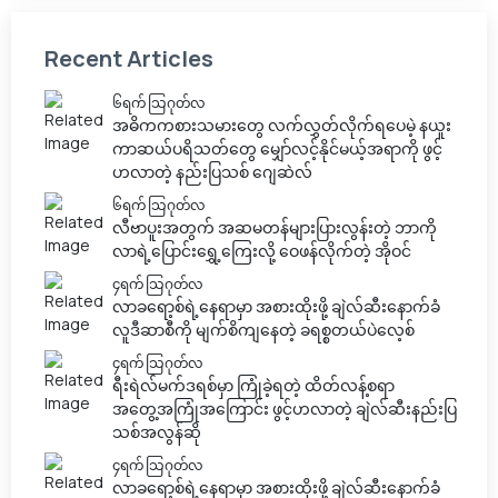
Recent Articles
၆ရက် သြဂုတ်လ
အဓိကကစားသမားတွေ လက်လွှတ်လိုက်ရပေမဲ့ နယူး
ကာဆယ်ပရိသတ်တွေ မျှော်လင့်နိုင်မယ့်အရာကို ဖွင့်
ဟလာတဲ့ နည်းပြသစ် ဂျေဆဲလ်
၆ရက် သြဂုတ်လ
လီဗာပူးအတွက် အဆမတန်များပြားလွန်းတဲ့ ဘာကို
လာရဲ့ပြောင်းရွှေ့ကြေးလို့ ဝေဖန်လိုက်တဲ့ အိုဝင်
၄ရက် သြဂုတ်လ
လာခရော့စ်ရဲ့နေရာမှာ အစားထိုးဖို့ ချဲလ်ဆီးနောက်ခံ
လူဒီဆာစီကို မျက်စိကျနေတဲ့ ခရစ္စတယ်ပဲလေ့စ်
၄ရက် သြဂုတ်လ
ရီးရဲလ်မက်ဒရစ်မှာ ကြုံခဲ့ရတဲ့ ထိတ်လန့်စရာ
အတွေ့အကြုံအကြောင်း ဖွင့်ဟလာတဲ့ ချဲလ်ဆီးနည်းပြ
သစ်အလွန်ဆို
၄ရက် သြဂုတ်လ
လာခရော့စ်ရဲ့နေရာမှာ အစားထိုးဖို့ ချဲလ်ဆီးနောက်ခံ