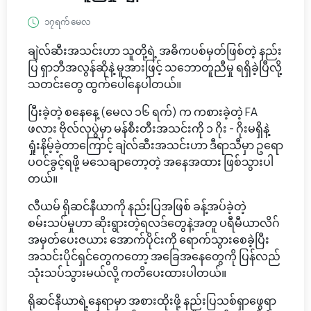
၁၇ရက် မေလ
ချဲလ်ဆီးအသင်းဟာ သူတို့ရဲ့ အဓိကပစ်မှတ်ဖြစ်တဲ့ နည်း
ပြ ရှာဘီအလွန်ဆိုနဲ့ မူအားဖြင့် သဘောတူညီမှု ရရှိခဲ့ပြီလို့
သတင်းတွေ ထွက်ပေါ်နေပါတယ်။
ပြီးခဲ့တဲ့ စနေနေ့ (မေလ ၁၆ ရက်) က ကစားခဲ့တဲ့ FA
ဖလား ဗိုလ်လုပွဲမှာ မန်စီးတီးအသင်းကို ၁ ဂိုး - ဂိုးမရှိနဲ့
ရှုံးနိမ့်ခဲ့တာကြောင့် ချဲလ်ဆီးအသင်းဟာ ဒီရာသီမှာ ဥရော
ပဝင်ခွင့်ရဖို့ မသေချာတော့တဲ့ အနေအထား ဖြစ်သွားပါ
တယ်။
လီယမ် ရိုဆင်နီယာကို နည်းပြအဖြစ် ခန့်အပ်ခဲ့တဲ့
စမ်းသပ်မှုဟာ ဆိုးရွားတဲ့ရလဒ်တွေနဲ့အတူ ပရီမီယာလိဂ်
အမှတ်ပေးဇယား အောက်ပိုင်းကို ရောက်သွားစေခဲ့ပြီး
အသင်းပိုင်ရှင်တွေကတော့ အခြေအနေတွေကို ပြန်လည်
သုံးသပ်သွားမယ်လို့ ကတိပေးထားပါတယ်။
ရိုဆင်နီယာရဲ့နေရာမှာ အစားထိုးဖို့ နည်းပြသစ်ရှာဖွေရာ