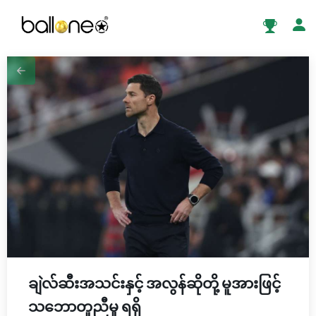
ချဲလ်ဆီးအသင်းနှင့် အလွန်ဆိုတို့ မူအားဖြင့်
သဘောတူညီမှု ရရှိ