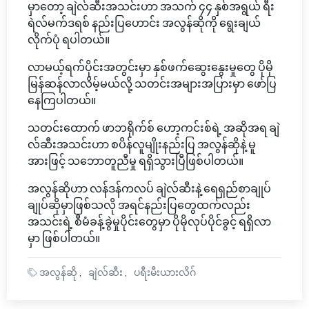
မှာတော့ ချဲလ်ဆီးအသင်းဟာ အသက် ၄၄ နှစ်အရွယ် ရီး
ရဲလ်မက်ဒရစ် နည်းပြဟောင်း အလွန်ဆိုကို ရွေးချယ်
လိုက်ပုံ ရပါတယ်။
လာမယ့်ရက်ပိုင်းအတွင်းမှာ နှစ်ဖက်ဆွေးနွေးမှုတွေ ပိုမို
မြန်ဆန်လာလိမ့်မယ်လို့ သတင်းအများအပြားမှာ ဖော်ပြ
နေကြပါတယ်။
သတင်းထောက် ဖာဘရိုက်စ် ဟော့ကင်းစ်ရဲ့ အဆိုအရ ချဲ
လ်ဆီးအသင်းဟာ စပိန်လူမျိုးနည်းပြ အလွန်ဆိုနဲ့ မူ
အားဖြင့် သဘောတူညီမှု ရရှိသွားပြီဖြစ်ပါတယ်။
အလွန်ဆိုဟာ လန်ဒန်ကလပ် ချဲလ်ဆီးနဲ့ ရေရှည်စာချုပ်
ချုပ်ဆိုမှာဖြစ်သလို အရင်နည်းပြတွေထက်လည်း
အသင်းရဲ့ စီမံခန့်ခွဲမှုပိုင်းတွေမှာ ပိုမိုလုပ်ပိုင်ခွင့် ရရှိလာ
မှာ ဖြစ်ပါတယ်။
အလွန်ဆို
ချဲလ်ဆီး
ပရီးမီးယားလိဂ်