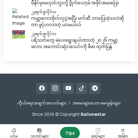
မီနိုင်မှာမဟုတ်ဘူးလို့ ဒွိုက်ယော့ခ် အခိုင်အမာပြော
၂၃ရက် ဇူလိုင်လ
ကမ္ဘာ့ဖလားဗိုလ်လုပွဲအပြီး မက်ဆီ ဘာပြောခဲ့သလဲဆို
တာ ဖွင့်ဟလာတဲ့ ယာမယ်လ်
၂၃ရက် ဇူလိုင်လ
ပရိသတ်တွေ မဲပေးရွေးချယ်ထားတဲ့ ၂၀၂၆ ကမ္ဘာ့
ဖလား အကောင်းဆုံးအသင်းကို ဖီဖာ ထုတ်ပြန်
ကီုယ်ရေးအချက်အလက်များ
|
အမေးများသော မေးခွန်းများ
Since 2016 © Copyright
Ballonestar
Tips
ပင်မ
သတင်းများ
ပွဲစဥ်များ
အခြား