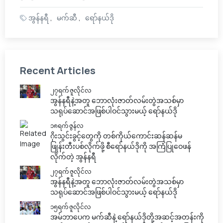
အွန်နရီ
မက်ဆီ
ရော်နယ်ဒို
Recent Articles
၂၇ရက် ဇူလိုင်လ
အွန်နရီနဲ့အတူ ဘောလုံးဇာတ်လမ်းတွဲအသစ်မှာ
သရုပ်ဆောင်အဖြစ်ပါဝင်သွားမယ့် ရော်နယ်ဒို
၁၈ရက် ဇွန်လ
ဂိုးသွင်းခွင့်တွေကို တစ်ကိုယ်ကောင်းဆန်ဆန်မ
ဖြုန်းတီးပစ်လိုက်ဖို့ စီရော်နယ်ဒိုကို အကြံပြုဝေဖန်
လိုက်တဲ့ အွန်နရီ
၂၇ရက် ဇူလိုင်လ
အွန်နရီနဲ့အတူ ဘောလုံးဇာတ်လမ်းတွဲအသစ်မှာ
သရုပ်ဆောင်အဖြစ်ပါဝင်သွားမယ့် ရော်နယ်ဒို
၁၅ရက် ဇူလိုင်လ
အမ်ဘာပေက မက်ဆီနဲ့ ရော်နယ်ဒိုတို့အဆင့်အတန်းကို