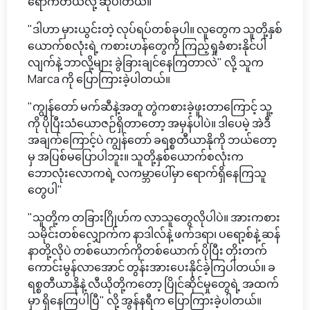
ရောက်တယ်လို့ ဆိုပါတယ်။
"ဒါဟာ မှားယွင်းတဲ့ လုပ်ရပ်တစ်ခုပါ။ လူတွေက သူတို့နှစ်
ယောက်စလုံးရဲ့ ကစားဟန်တွေကို ကြည့်ရှုခံစားနိုင်ပါ
လျက်နဲ့ ဘာလို့များ ခွဲခြားချင်နေကြတာလဲ" လို့ သူက
Marca ကို ပြောကြားခဲ့ပါတယ်။
"ကျွန်တော် မက်ဆီနဲ့အတူ တွဲကစားခဲ့ဖူးတာကြောင့် သူ့
ကို ပိုပြီးသံယောဇဉ်ရှိတာတော့ အမှန်ပါပဲ။ ဒါပေမဲ့ အဲဒီ
အချက်ကြောင့်ပဲ ကျွန်တော် ခရစ္စတီယာနိုကို ဘယ်တော့
မှ အပြစ်မပြောပါဘူး။ သူတို့နှစ်ယောက်စလုံးက
ဘောလုံးလောကရဲ့ လကမ္ဘာပေါ်မှာ ရောက်ရှိနေကြသူ
တွေပါ"
"သူတို့က တခြားဂြိုဟ်က လာသူတွေလိုပါပဲ။ အားကစား
သမိုင်းတစ်လျှောက်က နာဒါလ်နဲ့ ဖက်ဒရာ၊ ပရော့စ်နဲ့ ဆန်
နာတို့လိုပဲ တစ်ယောက်ကိုတစ်ယောက် ပိုပြီး တိုးတက်
ကောင်းမွန်လာအောင် တွန်းအားပေးနိုင်ခဲ့ကြပါတယ်။ ခ
ရစ္စတီယာနိုနဲ့ လီယိုတို့ကတော့ ပြိုင်ဆိုင်မှုတွေရဲ့ အထက်
မှာ ရှိနေကြပါပြီ" လို့ အွန်နရီက ပြောကြားခဲ့ပါတယ်။