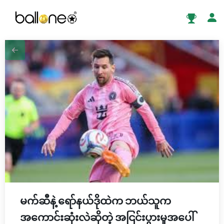
မက်ဆီနဲ့ ရော်နယ်ဒိုထဲက ဘယ်သူက
အကောင်းဆုံးလဲဆိုတဲ့ အငြင်းပွားမှုအပေါ်