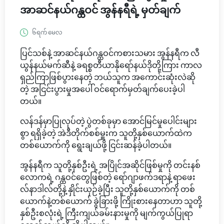
အာဆင်နယ်ဂန္ထဝင် အွန်နရီရဲ့ မှတ်ချက်
၆ရက် မေလ
ပြင်သစ်နဲ့ အာဆင်နယ်ဂန္ထဝင်ကစားသမား အွန်နရီက လီ
ယွန်နယ်မက်ဆီနဲ့ ခရစ္စတီယာနိုရော်နယ်ဒိုတို့ကြား ကာလ
ရှည်ကြာဖြစ်ပွားနေတဲ့ ဘယ်သူက အကောင်းဆုံးလဲဆို
တဲ့ အငြင်းပွားမှုအပေါ် ဝင်ရောက်မှတ်ချက်ပေးခဲ့ပါ
တယ်။
လန်ဒန်မှာပြုလုပ်တဲ့ ပွဲတစ်ခုမှာ အောင်မြင်မှုပေါင်းများ
စွာ ရရှိခဲ့တဲ့ အဲဒီတိုက်စစ်မှူးက သူတို့နှစ်ယောက်ထဲက
တစ်ယောက်ကို ရွေးချယ်ဖို့ ငြင်းဆန်ခဲ့ပါတယ်။
အွန်နရီက သူတို့နှစ်ဦးရဲ့ အပြိုင်အဆိုင်ဖြစ်မှုကို တင်းနစ်
လောကရဲ့ ဂန္ထဝင်တွေဖြစ်တဲ့ ရော်ဂျာဖက်ဒရာနဲ့ ရာဖေး
လ်နာဒါလ်တို့နဲ့ နှိုင်းယှဉ်ခဲ့ပြီး သူတို့နှစ်ယောက်ကို တစ်
ယောက်နဲ့တစ်ယောက် ခွဲခြားဖို့ ကြိုးစားနေတာဟာ သူတို့
နှစ်ဦးစလုံးရဲ့ ကြီးကျယ်ခမ်းနားမှုကို မျက်ကွယ်ပြုရာ