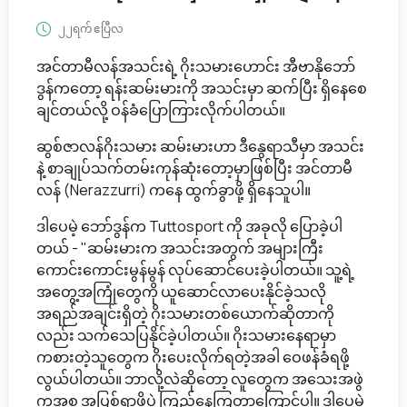
၂၂ရက် ဧပြီလ
အင်တာမီလန်အသင်းရဲ့ ဂိုးသမားဟောင်း အီဗာနိုဘော်
ဒွန်ကတော့ ရန်းဆမ်းမားကို အသင်းမှာ ဆက်ပြီး ရှိနေစေ
ချင်တယ်လို့ ဝန်ခံပြောကြားလိုက်ပါတယ်။
ဆွစ်ဇာလန်ဂိုးသမား ဆမ်းမားဟာ ဒီနွေရာသီမှာ အသင်း
နဲ့ စာချုပ်သက်တမ်းကုန်ဆုံးတော့မှာဖြစ်ပြီး အင်တာမီ
လန် (Nerazzurri) ကနေ ထွက်ခွာဖို့ ရှိနေသူပါ။
ဒါပေမဲ့ ဘော်ဒွန်က Tuttosport ကို အခုလို ပြောခဲ့ပါ
တယ် - "ဆမ်းမားက အသင်းအတွက် အများကြီး
ကောင်းကောင်းမွန်မွန် လုပ်ဆောင်ပေးခဲ့ပါတယ်။ သူ့ရဲ့
အတွေ့အကြုံတွေကို ယူဆောင်လာပေးနိုင်ခဲ့သလို
အရည်အချင်းရှိတဲ့ ဂိုးသမားတစ်ယောက်ဆိုတာကို
လည်း သက်သေပြနိုင်ခဲ့ပါတယ်။ ဂိုးသမားနေရာမှာ
ကစားတဲ့သူတွေက ဂိုးပေးလိုက်ရတဲ့အခါ ဝေဖန်ခံရဖို့
လွယ်ပါတယ်။ ဘာလို့လဲဆိုတော့ လူတွေက အသေးအဖွဲ
ကအစ အပြစ်ရှာဖို့ပဲ ကြည့်နေကြတာကြောင့်ပါ။ ဒါပေမဲ့