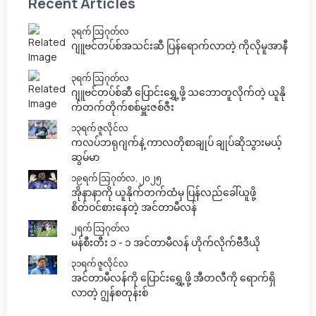
Recent Articles
၃ရက် သြဂုတ်လ
ဂျူဗင်တပ်စ်အသင်းဆီ ပြန်ရောက်လာတဲ့ ကိုလိုမူအာနီ
၃ရက် သြဂုတ်လ
ဂျူဗင်တပ်စ်ဆီ ပြောင်းရွှေ့ဖို့ သဘောတူလိုက်တဲ့ ယူနို
က်တက်တိုက်စစ်မှူးဇစ်ဇီး
၁၃ရက် ဇူလိုင်လ
ကလပ်ဘရုဂျက်နဲ့ ကာလတိုစာချုပ် ချုပ်ဆိုသွားမယ့်
ဆွမ်မာ
၁၉ရက် သြဂုတ်လ, ၂၀၂၅
အိုနာနာကို ယူနိုက်တက်ထံမှ ပြန်လည်ခေါ်ယူဖို့
စိတ်ဝင်စားနေတဲ့ အင်တာမီလန်
၂ရက် သြဂုတ်လ
မန်စီးတီး ၁ - ၁ အင်တာမီလန် ဟိုက်လိုက်ဗီဒီယို
၃၁ရက် ဇူလိုင်လ
အင်တာမီလန်ကို ပြောင်းရွှေ့ဖို့ အီတလီကို ရောက်ရှိ
လာတဲ့ ဂျွန်စတုန်းစ်