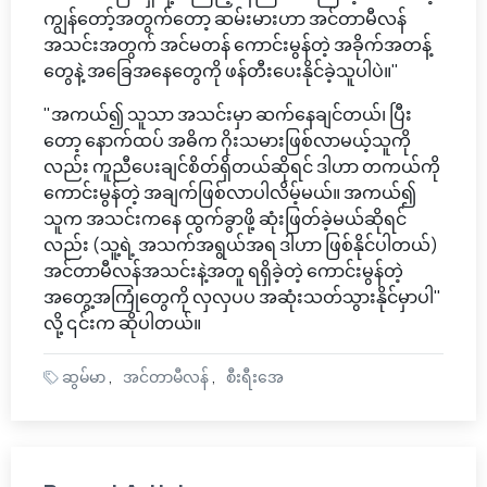
ကျွန်တော့်အတွက်တော့ ဆမ်းမားဟာ အင်တာမီလန်
အသင်းအတွက် အင်မတန် ကောင်းမွန်တဲ့ အခိုက်အတန့်
တွေနဲ့ အခြေအနေတွေကို ဖန်တီးပေးနိုင်ခဲ့သူပါပဲ။"
"အကယ်၍ သူသာ အသင်းမှာ ဆက်နေချင်တယ်၊ ပြီး
တော့ နောက်ထပ် အဓိက ဂိုးသမားဖြစ်လာမယ့်သူကို
လည်း ကူညီပေးချင်စိတ်ရှိတယ်ဆိုရင် ဒါဟာ တကယ်ကို
ကောင်းမွန်တဲ့ အချက်ဖြစ်လာပါလိမ့်မယ်။ အကယ်၍
သူက အသင်းကနေ ထွက်ခွာဖို့ ဆုံးဖြတ်ခဲ့မယ်ဆိုရင်
လည်း (သူ့ရဲ့ အသက်အရွယ်အရ ဒါဟာ ဖြစ်နိုင်ပါတယ်)
အင်တာမီလန်အသင်းနဲ့အတူ ရရှိခဲ့တဲ့ ကောင်းမွန်တဲ့
အတွေ့အကြုံတွေကို လှလှပပ အဆုံးသတ်သွားနိုင်မှာပါ"
လို့ ၎င်းက ဆိုပါတယ်။
ဆွမ်မာ
အင်တာမီလန်
စီးရီးအေ