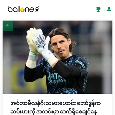
အင်တာမီလန်ဂိုးသမားဟောင်း ဘော်ဒွန်က
ဆမ်းမားကို အသင်းမှာ ဆက်ရှိစေချင်နေ