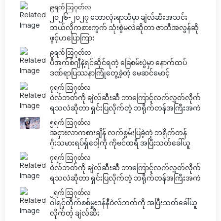
၉ရက် သြဂုတ်လ
၂၀၂၆-၂၀၂၇ ဘောလုံးရာသီမှာ ချဲလ်ဆီးအသင်း
ဘယ်လိုကစားကွက် သုံးစွဲမလဲဆိုတာ ဇာဘီအလွန်ဆို
ဖွင့်ဟပြောကြား
၉ရက် သြဂုတ်လ
ပီအက်စ်ဂျီနဲ့ရင်ဆိုင်ရတဲ့ ခြေစမ်းပွဲမှာ နောက်ထပ်
ဒဏ်ရာပြဿနာကြုံတွေ့ခဲ့တဲ့ မေဆင်မောင့်
၇ရက် သြဂုတ်လ
ဝဲလ်ဘတ်ကို ချဲလ်ဆီးဆီ ဘာကြောင့်လက်လွှတ်လိုက်
ရသလဲဆိုတာ ရှင်းပြလိုက်တဲ့ ဘရိုက်တန်အကြီးအကဲ
၅ရက် သြဂုတ်လ
အငှားလာကစားချိန် လက်စွမ်းပြခဲ့တဲ့ ဘရိုက်တန်
ဂိုးသမားရပ်ရှ်ဝေါ့ကို ကိုဗင်ထရီ အပြီးသတ်ခေါ်ယူ
၇ရက် သြဂုတ်လ
ဝဲလ်ဘတ်ကို ချဲလ်ဆီးဆီ ဘာကြောင့်လက်လွှတ်လိုက်
ရသလဲဆိုတာ ရှင်းပြလိုက်တဲ့ ဘရိုက်တန်အကြီးအကဲ
၂ရက် သြဂုတ်လ
ဝါရင့်တိုက်စစ်မှူးဒန်နီဝဲလ်ဘတ်ကို အပြီးသတ်ခေါ်ယူ
လိုက်တဲ့ ချဲလ်ဆီး