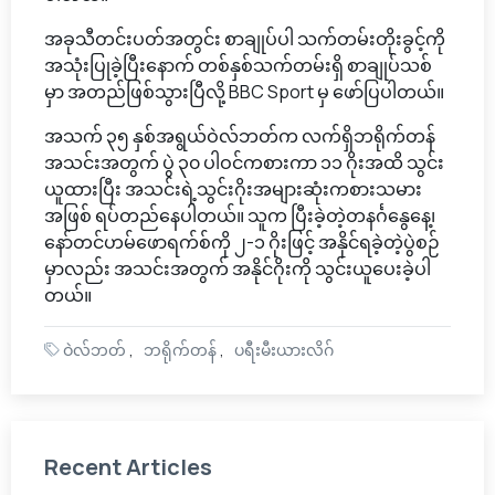
အခုသီတင်းပတ်အတွင်း စာချုပ်ပါ သက်တမ်းတိုးခွင့်ကို
အသုံးပြုခဲ့ပြီးနောက် တစ်နှစ်သက်တမ်းရှိ စာချုပ်သစ်
မှာ အတည်ဖြစ်သွားပြီလို့ BBC Sport မှ ဖော်ပြပါတယ်။
အသက် ၃၅ နှစ်အရွယ်ဝဲလ်ဘတ်က လက်ရှိဘရိုက်တန်
အသင်းအတွက် ပွဲ ၃၀ ပါဝင်ကစားကာ ၁၁ ဂိုးအထိ သွင်း
ယူထားပြီး အသင်းရဲ့သွင်းဂိုးအများဆုံးကစားသမား
အဖြစ် ရပ်တည်နေပါတယ်။ သူက ပြီးခဲ့တဲ့တနင်္ဂနွေနေ့၊
နော်တင်ဟမ်ဖောရက်စ်ကို ၂-၁ ဂိုးဖြင့် အနိုင်ရခဲ့တဲ့ပွဲစဉ်
မှာလည်း အသင်းအတွက် အနိုင်ဂိုးကို သွင်းယူပေးခဲ့ပါ
တယ်။
ဝဲလ်ဘတ်
ဘရိုက်တန်
ပရီးမီးယားလိဂ်
Recent Articles