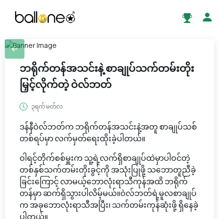
ဘရိုက်တန်အသင်းနဲ့ စာချုပ်သက်တမ်းတိုး
မြှင့်လိုက်တဲ့ ဝဲလ်ဘတ်
၃ရက် မတ်လ
ဒန်နီဝဲလ်ဘတ်က ဘရိုက်တန်အသင်းနဲ့အတူ စာချုပ်သစ်
တစ်ရပ်မှာ လက်မှတ်ရေးထိုးခဲ့ပါတယ်။
ဝါရင့်တိုက်စစ်မှူးက သူ့ရဲ့လက်ရှိစာချုပ်ထဲမှာပါဝင်တဲ့
တစ်နှစ်သက်တမ်းတိုးခွင့်ကို အသုံးပြုဖို့ သဘောတူညီခဲ့
ခြင်းကြောင့် လာမယ့်ဘောလုံးရာသီကုန်အထိ ဘရိုက်
တန်မှာ ဆက်ရှိသွားပါလိမ့်မယ်။ဝဲလ်ဘတ်ရဲ့မူလစာချုပ်
က အခုဘောလုံးရာသီအပြီး၊ သက်တမ်းကုန်ဆုံးဖို့ ရှိနေခဲ့
ပါတယ်။