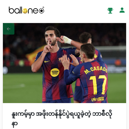
နူးကမ့်မှာ အဖိုးတန်နိုင်ပွဲရယူခဲ့တဲ့ ဘာစီလို
နာ