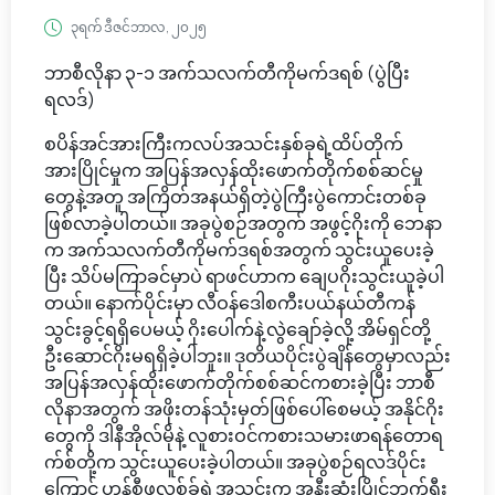
၃ရက် ဒီဇင်ဘာလ, ၂၀၂၅
ဘာစီလိုနာ ၃-၁ အက်သလက်တီကိုမက်ဒရစ် (ပွဲပြီး
ရလဒ်)
စပိန်အင်အားကြီးကလပ်အသင်းနှစ်ခုရဲ့ထိပ်တိုက်
အားပြိုင်မှုက အပြန်အလှန်ထိုးဖောက်တိုက်စစ်ဆင်မှု
တွေနဲ့အတူ အကြိတ်အနယ်ရှိတဲ့ပွဲကြီးပွဲကောင်းတစ်ခု
ဖြစ်လာခဲ့ပါတယ်။ အခုပွဲစဉ်အတွက် အဖွင့်ဂိုးကို ဘေနာ
က အက်သလက်တီကိုမက်ဒရစ်အတွက် သွင်းယူပေးခဲ့
ပြီး သိပ်မကြာခင်မှာပဲ ရာဖင်ဟာက ချေပဂိုးသွင်းယူခဲ့ပါ
တယ်။ နောက်ပိုင်းမှာ လီဝန်ဒေါစကီးပယ်နယ်တီကန်
သွင်းခွင့်ရရှိပေမယ့် ဂိုးပေါက်နဲ့လွဲချော်ခဲ့လို့ အိမ်ရှင်တို့
ဦးဆောင်ဂိုးမရရှိခဲ့ပါဘူး။ ဒုတိယပိုင်းပွဲချိန်တွေမှာလည်း
အပြန်အလှန်ထိုးဖောက်တိုက်စစ်ဆင်ကစားခဲ့ပြီး ဘာစီ
လိုနာအတွက် အဖိုးတန်သုံးမှတ်ဖြစ်ပေါ်စေမယ့် အနိုင်ဂိုး
တွေကို ဒါနီအိုလ်မိုနဲ့ လူစားဝင်ကစားသမားဖာရန်တောရ
က်စ်တို့က သွင်းယူပေးခဲ့ပါတယ်။ အခုပွဲစဉ်ရလဒ်ပိုင်း
ကြောင့် ဟန်စီဖလစ်ခ်ရဲ့အသင်းက အနီးဆုံးပြိုင်ဘက်ရီး