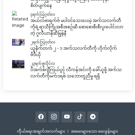
စိတ်ပျက်နေ
၄ရက် သြဂုတ်လ
အယ်လ်ဗာရက်ဇ် မပါဝင်သေးပေးမဲ့ အက်သလက်တီ
ကိုရဲ့ရာသီကြိုအစီအစဉ်ဆီ စောစောစီးစီးပူးပေါင်းလာ
တဲ့ ဂူလီယာနိုဆီမြွန်နီ
၂ရက် သြဂုတ်လ
ယူနိုက်တက် ၂ - ၁ အက်သလက်တီကို ဟိုက်လိုက်
ဗီဒီယို
၂၃ရက် ဇူလိုင်လ
ပီအက်စ်ဂျီကြယ်ပွင့် လီကန်အင်းကို ခေါ်ယူဖို့ အက်သ
လက်တီကိုမက်ဒရစ် သဘောတူညီမှု ရရှိ
ကီုယ်ရေးအချက်အလက်များ
|
အမေးများသော မေးခွန်းများ