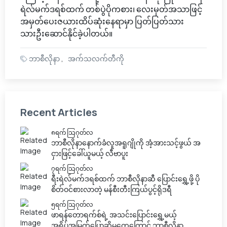
ရဲလ်မက်ဒရစ်ထက် တစ်ပွဲပိုကစား၊ လေးမှတ်အသာဖြင့်
အမှတ်ပေးဇယားထိပ်ဆုံးနေရာမှာ ပြတ်ပြတ်သား
သားဦးဆောင်နိုင်ခဲ့ပါတယ်။
ဘာစီလိုနာ
အက်သလက်တီကို
Recent Articles
၈ရက် သြဂုတ်လ
ဘာစီလိုနာနောက်ခံလူအရူဂျိုကို အံ့အားသင့်ဖွယ် အ
ငှားဖြင့်ခေါ်ယူမယ့် လီဗာပူး
၇ရက် သြဂုတ်လ
ရီးရဲလ်မက်ဒရစ်ထက် ဘာစီလိုနာဆီ ပြောင်းရွှေ့ဖို့ ပို
စိတ်ဝင်စားလာတဲ့ မန်စီးတီးကြယ်ပွင့်ရိုဒရီ
၅ရက် သြဂုတ်လ
ဖာရန်တောရက်စ်ရဲ့ အသင်းပြောင်းရွှေ့မယ့်
အရိပ်အမြွက်ပြောဆိုမှုတွေကြောင့် ဘာစီလိုနာ