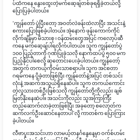
ပ်ထံကနေ နွေးထွေးတဲ့မက်ဆေ့ချ်တစ်ခုရရှိခဲ့တယ်လို့
ပြောပြခဲ့ပါတယ်။
“ကျွန်တော် ပွဲပြီးတော့ အဝတ်လဲခန်းထဲလာပြီး အသင်းနဲ့
စကားပြောဖြစ်ခဲ့ပါတယ်။ အဲ့နောက် ဖုန်းကောက်ကိုင်
လိုက်ချိန်မှာ မိသားစု ၊ ဝန်ထမ်းတွေအပြင် ကလော့ပ်ဆီ
ကနေ မက်ဆေ့ချ်ပါရလိုက်ပါတယ်။ သူက ကျွန်တော်ပွဲ
၁၀၀ ပြည့်တာကို ဂုဏ်ပြုခဲ့သလို နောက်ထပ်ပွဲ ၅၀၀ မက
ပြည့်နိုင်ပါစေလို့ ဆုတောင်းပေးခဲ့ပါတယ်။ ကျွန်တော့်
အတွက် တကယ့်ကိုဝမ်းသာစရာပါ။ သူက အင်စတာ
ဂရမ်ကနေ ပို့ခဲ့တာဖြစ်ပြီး ကျွန်တော်နဲ့အပြင် တစ်သင်း
လုံးနဲ့ အဆက်အသွယ်ရှိနေဆဲပါ။ သူက တကယ်ကောင်း
တဲ့လူသားတစ်ဦးဖြစ်သလို ကျွန်တော်တို့ကိုလည်း ချစ်
မြတ်နိုးနေဆဲပါ။ အသင်းကိုလည်း သူအကြာကြီး
တည်ဆောက်လာခဲ့တာဖြစ်ပြီး အခုတော့ စလော့တ်က
ဆက်လက်ဦးဆောင်နေတာပါ”လို့ ကာတစ်က ပြောကြား
ခဲ့ပါတယ်။
လီဗာပူးအသင်းဟာ လာမယ့်တနင်္ဂနွေနေ့မှာ ဝက်စ်ဟမ်း