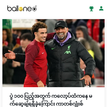
ပွဲ ၁၀၀ ပြည့်အတွက် ကလော့ပ်ထံကနေ မ
က်ဆေ့ချ်ရရှိခဲ့ကြောင်း ကာတစ်ဂျုံးစ်