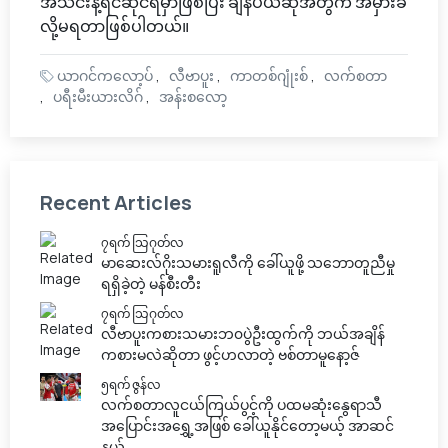
အသင်းနဲ့ရင်ဆိုင်ရမှာဖြစ်ပြီး ချန်ပီယံဆုအတွက် အမှားခံ
လို့မရတာဖြစ်ပါတယ်။
ယာဂင်ကလော့ပ်
လီဗာပူး
ကာတစ်ဂျုံးစ်
လက်စတာ
ပရီးမီးယားလိဂ်
အန်းစလော့
Recent Articles
၇ရက် သြဂုတ်လ
မာဆေးလ်ဂိုးသမားရူလီကို ခေါ်ယူဖို့ သဘောတူညီမှု
ရရှိခဲ့တဲ့ မန်စီးတီး
၇ရက် သြဂုတ်လ
လီဗာပူးကစားသမားဘ၀ပွဲဦးထွက်ကို ဘယ်အချိန်
ကစားမလဲဆိုတာ ဖွင့်ဟလာတဲ့ ဗစ်တာမူနော့ဇ်
၅ရက် ဇွန်လ
လက်စတာလူငယ်ကြယ်ပွင့်ကို ပထမဆုံးနွေရာသီ
အပြောင်းအရွှေ့အဖြစ် ခေါ်ယူနိုင်တော့မယ့် အာဆင်
နယ်