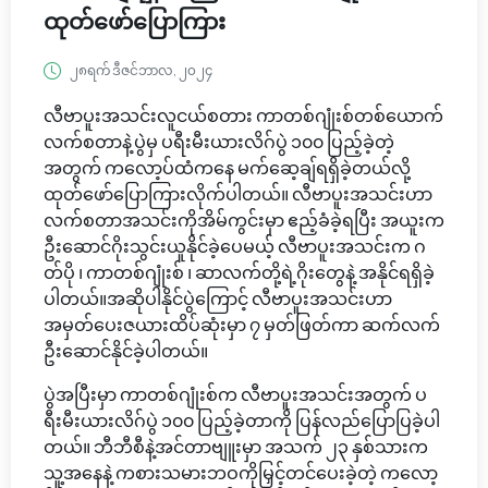
ထုတ်ဖော်ပြောကြား
၂၈ရက် ဒီဇင်ဘာလ, ၂၀၂၄
လီဗာပူးအသင်းလူငယ်စတား ကာတစ်ဂျုံးစ်တစ်ယောက်
လက်စတာနဲ့ပွဲမှ ပရီးမီးယားလိဂ်ပွဲ ၁၀၀ ပြည့်ခဲ့တဲ့
အတွက် ကလော့ပ်ထံကနေ မက်ဆေ့ချ်ရရှိခဲ့တယ်လို့
ထုတ်ဖော်ပြောကြားလိုက်ပါတယ်။ လီဗာပူးအသင်းဟာ
လက်စတာအသင်းကိုအိမ်ကွင်းမှာ ဧည့်ခံခဲ့ရပြီး အယူးက
ဦးဆောင်ဂိုးသွင်းယူနိုင်ခဲ့ပေမယ့် လီဗာပူးအသင်းက ဂ
တ်ပို ၊ ကာတစ်ဂျုံးစ် ၊ ဆာလက်တို့ရဲ့ဂိုးတွေနဲ့ အနိုင်ရရှိခဲ့
ပါတယ်။အဆိုပါနိုင်ပွဲကြောင့် လီဗာပူးအသင်းဟာ
အမှတ်ပေးဇယားထိပ်ဆုံးမှာ ၇ မှတ်ဖြတ်ကာ ဆက်လက်
ဦးဆောင်နိုင်ခဲ့ပါတယ်။
ပွဲအပြီးမှာ ကာတစ်ဂျုံးစ်က လီဗာပူးအသင်းအတွက် ပ
ရီးမီးယားလိဂ်ပွဲ ၁၀၀ ပြည့်ခဲ့တာကို ပြန်လည်ပြောပြခဲ့ပါ
တယ်။ ဘီဘီစီနဲ့အင်တာဗျူးမှာ အသက် ၂၃ နှစ်သားက
သူ့အနေနဲ့ ကစားသမားဘဝကိုမြှင့်တင်ပေးခဲ့တဲ့ ကလော့