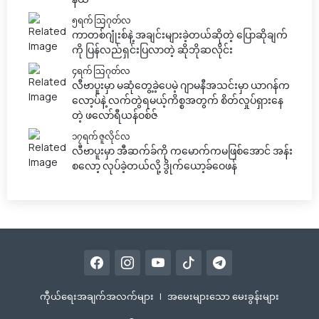
၅ရက် သြဂုတ်လ
ကာတစ်ဂျုံးစ်နဲ့ အချင်းများခဲ့တယ်ဆိုတဲ့ ပြောဆိုချက်
ကို ပြန်လည်ရှင်းပြလာတဲ့ ဆိုဘိုဆလိုင်း
၄ရက် သြဂုတ်လ
လီဗာပူးမှာ မဆုံတွေ့ခဲ့ပေမဲ့ ဂျာမနီအသင်းမှာ ယာဂန်က
လော့ပ်နဲ့ လက်တွဲရမယ့်ကိစ္စအတွက် စိတ်လှုပ်ရှားနေ
တဲ့ ဖလော်ရီယန်ဝစ်ဇ်
၁၇ရက် ဇူလိုင်လ
လီဗာပူးမှာ အီဆက်ခ်ကို ကမောက်ကမဖြစ်အောင် အန်း
စလော့ လုပ်ခဲ့တယ်လို့ ဒွိုက်ယော့ခ်ဝေဖန်
ကီုယ်ရေးအချက်အလက်များ
|
အမေးများသော မေးခွန်းများ