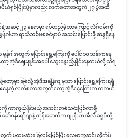
န်ပီယံရှစ်ပြိုင်ပွဲမှာလည်း လက်စတာအတွက် ၂၇ ပွဲအထိ
နဲ့ အဆင့် ၂၃ နေရာမှာ ရပ်တည်ခဲ့တာကြောင့် လိဂ်ဝမ်းကို
ဂါဟာ ရာသီသစ်မစခင်မှာပဲ အသင်းပြောင်းဖို့ ဆန္ဒရှိနေ
်ဂါအတွက် ပြောင်းရွှေ့ကြေးကို ပေါင် ၁၀ သန်းကနေ
 အဲ့ဒီဈေးနှုန်းအပေါ် ဆွေးနွေးညှိနှိုင်းနေတယ်လို့ သိရ
တော့မှာဖြစ်လို့ အဲ့ဒီအချိန်ကျမှသာ ပြောင်းရွှေ့ကြေးရရှိ
 ကြိုးစားနေတဲ့ လက်စတာအတွက်တော့ အဲ့ဒီငွေကြေးက တကယ်
ုကို ကာကွယ်နိုင်မယ့် အသင်းတစ်သင်းဖြစ်လာဖို့
ဂန်ရော်ဂျာနဲ့ ဘုန်းမောက်က ဂျူနီယာ အီလီ ခရူပီတို့
အတွက် ပထမဆုံးခြေလှမ်းဖြစ်ပြီး လေဗာကူဆင်၊ လိုက်ပ်