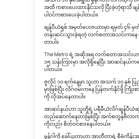
အထိ ကစားပေးထားနိုင်သလို ပြီးခဲ့တဲ့ရာသီ ချ
ပါဝင်ကစားပေးခဲ့ပါတယ်။
ချန်ပီယံရှစ် အမှတ်ပေးဇယားမှာ ရမှတ် ၄၆ မှတ်
တန်းဆင်းသွားခဲ့ရတဲ့ လက်စတာအသင်းကနေ မွန်
တာပါ။
The Metro ရဲ့ အဆိုအရ လက်စတာအသင်းဟာ မွန
၁၅ သန်းကြားမှာ အလိုရှိနေပြီး အာဆင်နယ်ကတော့
ပါတယ်။
ဇူလိုင် ၁၀ ရက်နေ့မှာ သူဟာ အသက် ၁၇ နှစ် ပြည့်
မှာဖြစ်ပြီး လိဂ်ဝမ်းကနေ ပြန်တက်နိုင်ဖို့
ကို လိုအပ်နေတာပါ။
အာဆင်နယ်ဟာ သူတို့ရဲ့ ပရီမီယံလိဂ်ချန်ပီယံဆ
တည်ဆောက်နေတာဖြစ်ပြီး အက်စတွန်ဗီလာက မော်
ကိုလည်း စိတ်ဝင်စားနေပါတယ်။
မွန်ဂါကို ခေါ်ယူတာဟာ အာတီတာရဲ့ စီမံကိန်း