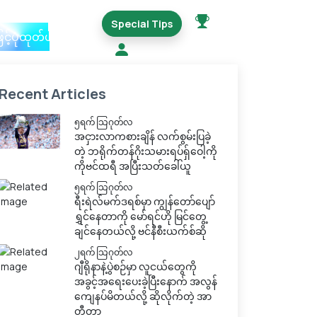
Special Tips
ြင့်ပုံထုတ်ယူမည်
Recent Articles
၅ရက် သြဂုတ်လ
အငှားလာကစားချိန် လက်စွမ်းပြခဲ့
တဲ့ ဘရိုက်တန်ဂိုးသမားရပ်ရှ်ဝေါ့ကို
ကိုဗင်ထရီ အပြီးသတ်ခေါ်ယူ
၅ရက် သြဂုတ်လ
ရီးရဲလ်မက်ဒရစ်မှာ ကျွန်တော်ပျော်
ရွှင်နေတာကို မော်ရင်ဟို မြင်တွေ့
ချင်နေတယ်လို့ ဗင်နီစီးယက်စ်ဆို
၂ရက် သြဂုတ်လ
ဂျီရိုနာနဲ့ပွဲစဉ်မှာ လူငယ်တွေကို
အခွင့်အရေးပေးခဲ့ပြီးနောက် အလွန်
ကျေနပ်မိတယ်လို့ ဆိုလိုက်တဲ့ အာ
တီတာ