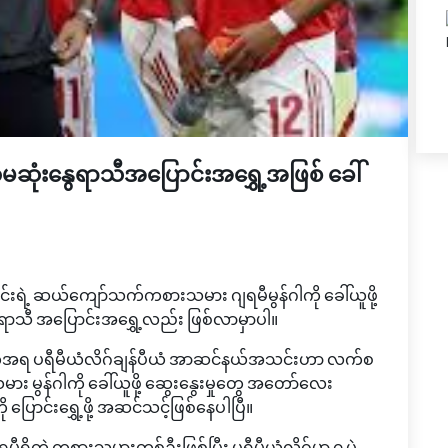
ုံးနွေရာသီအပြောင်းအရွှေ့အဖြစ် ခေါ်
 ဆယ်ကျော်သက်ကစားသမား ဂျရမီမွန်ဂါကို ခေါ်ယူဖို့
 နွေရာသီ အပြောင်းအရွှေ့လည်း ဖြစ်လာမှာပါ။
ပြချက်အရ ပရီမီယံလိဂ်ချန်ပီယံ အာဆင်နယ်အသင်းဟာ လက်စ
မွန်ဂါကို ခေါ်ယူဖို့ ဆွေးနွေးမှုတွေ အတော်လေး
 ပြောင်းရွှေ့ဖို့ အဆင်သင့်ဖြစ်နေပါပြီ။
ရှိတဲ့ ကစားသမားတစ်ဦးဖြစ်ပြီး ပရီမီယံလိဂ်မှာ ၇ ပွဲ