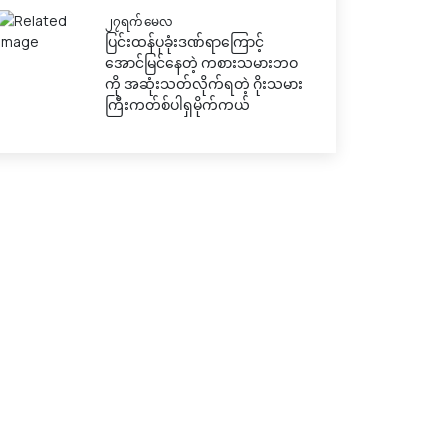
၂၇ရက် မေလ
ပြင်းထန်ပုခုံးဒဏ်ရာကြောင့်
အောင်မြင်နေတဲ့ ကစားသမားဘဝ
ကို အဆုံးသတ်လိုက်ရတဲ့ ဂိုးသမား
ကြီးကတ်စ်ပါရှမိုက်ကယ်