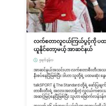
လက်စတာလူငယ်ကြယ်ပွင့်ကို ပထမဆ
ယူနိုင်တော့မယ့် အာဆင်နယ်
၅ရက် ဇွန်လ
အာဆင်နယ်အသင်းဟာ လက်စတာစီးတီးအသင်းရဲ့
နီးစပ်နေပြီဖြစ်ပြီး ဒါဟာ သူတို့ရဲ့ ပထမဆုံး
talkSPORT နဲ့ The Standard တို့ရဲ့ ဖော်
တာစီးတီးရဲ့ အလားအလာရှိတဲ့ လူငယ်ကစားသမား 
အဆင့်မြင့်နေပြီဖြစ်ပြီး သူဟာ မြောက်လန်ဒန်ကို
အသက် ၁၆ နှစ်အရွယ် မွန်ဂါဟာ တကယ့်ကို ပါရမီ