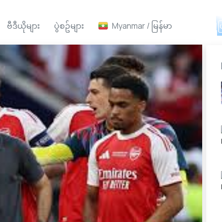
ဗီဒီယိုများ
ပွဲစဥ်များ
Myanmar / မြန်မာ
Ai ဖ