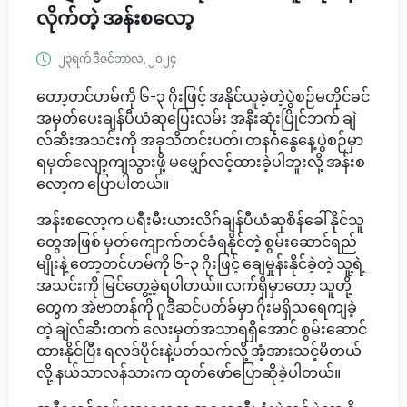
လိုက်တဲ့ အန်းစလော့
၂၃ရက် ဒီဇင်ဘာလ, ၂၀၂၄
တော့တင်ဟမ်ကို ၆-၃ ဂိုးဖြင့် အနိုင်ယူခဲ့တဲ့ပွဲစဉ်မတိုင်ခင်
အမှတ်ပေးချန်ပီယံဆုပြေးလမ်း အနီးဆုံးပြိုင်ဘက် ချဲ
လ်ဆီးအသင်းကို အခုသီတင်းပတ်၊ တနင်္ဂနွေနေ့ပွဲစဉ်မှာ
ရမှတ်လျော့ကျသွားဖို့ မမျှော်လင့်ထားခဲ့ပါဘူးလို့ အန်းစ
လော့က ပြောပါတယ်။
အန်းစလော့က ပရီးမီးယားလိဂ်ချန်ပီယံဆုစိန်ခေါ်နိုင်သူ
တွေအဖြစ် မှတ်ကျောက်တင်ခံရနိုင်တဲ့ စွမ်းဆောင်ရည်
မျိုးနဲ့ တော့တင်ဟမ်ကို ၆-၃ ဂိုးဖြင့် ချေမှုန်းနိုင်ခဲ့တဲ့ သူ့ရဲ့
အသင်းကို မြင်တွေ့ခဲ့ရပါတယ်။ လက်ရှိမှာတော့ သူတို့
တွေက အဲဗာတန်ကို ဂူဒီဆင်ပတ်ခ်မှာ ဂိုးမရှိသရေကျခဲ့
တဲ့ ချဲလ်ဆီးထက် လေးမှတ်အသာရရှိအောင် စွမ်းဆောင်
ထားနိုင်ပြီး ရလဒ်ပိုင်းနဲ့ပတ်သက်လို့ အံ့အားသင့်မိတယ်
လို့ နယ်သာလန်သားက ထုတ်ဖော်ပြောဆိုခဲ့ပါတယ်။