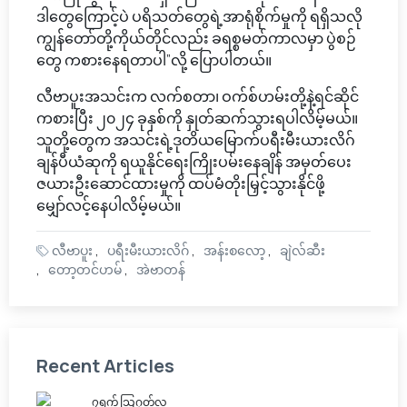
ဒါတွေကြောင့်ပဲ ပရိသတ်တွေရဲ့အာရုံစိုက်မှုကို ရရှိသလို
ကျွန်တော်တို့ကိုယ်တိုင်လည်း ခရစ္စမတ်ကာလမှာ ပွဲစဉ်
တွေ ကစားနေရတာပါ”လို့ ပြောပါတယ်။
လီဗာပူးအသင်းက လက်စတာ၊ ဝက်စ်ဟမ်းတို့နဲ့ရင်ဆိုင်
ကစားပြီး ၂၀၂၄ ခုနှစ်ကို နှုတ်ဆက်သွားရပါလိမ့်မယ်။
သူတို့တွေက အသင်းရဲ့ဒုတိယမြောက်ပရီးမီးယားလိဂ်
ချန်ပီယံဆုကို ရယူနိုင်ရေးကြိုးပမ်းနေချိန် အမှတ်ပေး
ဇယားဦးဆောင်ထားမှုကို ထပ်မံတိုးမြှင့်သွားနိုင်ဖို့
မျှော်လင့်နေပါလိမ့်မယ်။
လီဗာပူး
ပရီးမီးယားလိဂ်
အန်းစလော့
ချဲလ်ဆီး
တော့တင်ဟမ်
အဲဗာတန်
Recent Articles
၇ရက် သြဂုတ်လ