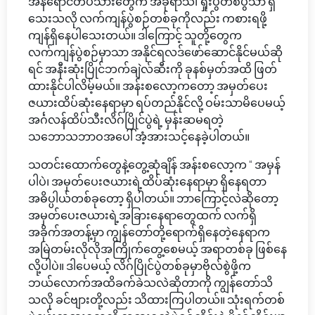
အနီရောင်တပ်သားတွေက အခုရာသီ၊ ရှုံးပွဲတစ်ပွဲသာ ရှိ
သေးသလို လက်ကျန်ပွဲစဉ်တစ်ခုကိုလည်း ကစားရဖို့
ကျန်ရှိနေပါသေးတယ်။ ဒါကြောင့် သူတို့တွေက
လက်ကျန်ပွဲစဉ်မှာသာ အနိုင်ရလဒ်ဖော်ဆောင်နိုင်မယ်ဆို
ရင် အနီးဆုံးပြိုင်ဘက်ချဲလ်ဆီးကို ခုနစ်မှတ်အထိ ဖြတ်
ထားနိုင်ပါလိမ့်မယ်။ အန်းစလော့ကတော့ အမှတ်ပေး
ဇယားထိပ်ဆုံးနေရာမှာ ရပ်တည်နိုင်လို့ ဝမ်းသာမိပေမယ့်
အင်္ဂလန်ထိပ်သီးလိဂ်ပြိုင်ပွဲရဲ့ မှန်းဆမရတဲ့
သဘောသဘာဝအပေါ် အံ့အားသင့်နေခဲ့ပါတယ်။
သတင်းထောက်တွေနဲ့တွေ့ဆုံချိန် အန်းစလော့က “ အမှန်
ပါပဲ၊ အမှတ်ပေးဇယားရဲ့ထိပ်ဆုံးနေရာမှာ ရှိနေရတာ
အဓိပ္ပါယ်တစ်ခုတော့ ရှိပါတယ်။ ဘာကြောင့်လဲဆိုတော့
အမှတ်ပေးဇယားရဲ့အခြားနေရာတွေထက် လက်ရှိ
အခိုက်အတန့်မှာ ကျွန်တော်တို့ရောက်ရှိနေတဲ့နေရာက
အမြဲတမ်းလိုလိုအကြိုက်တွေ့စေမယ့် အရာတစ်ခု ဖြစ်နေ
လို့ပါပဲ။ ဒါပေမယ့် လိဂ်ပြိုင်ပွဲတစ်ခုမှာဗိုလ်စွဲဖို့က
ဘယ်လောက်အထိခက်ခဲသလဲဆိုတာကို ကျွန်တော်သိ
သလို ခင်ဗျားတို့လည်း သိထားကြပါတယ်။ သုံးရက်တစ်