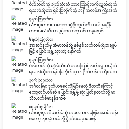
ဝဲလ်ဘတ်ကို ချဲလ်ဆီးဆီ ဘာကြောင့်လက်လွှတ်လိုက်
ရသလဲဆိုတာ ရှင်းပြလိုက်တဲ့ ဘရိုက်တန်အကြီးအကဲ
၇ရက် သြဂုတ်လ
လီဗာပူးကစားသမားဘ၀ပွဲဦးထွက်ကို ဘယ်အချိန်
ကစားမလဲဆိုတာ ဖွင့်ဟလာတဲ့ ဗစ်တာမူနော့ဇ်
၆ရက် သြဂုတ်လ
အာဆင်နယ်မှ အဲဗာတန်သို့ နှစ်နှစ်သက်တမ်းရှိစာချုပ်
ဖြင့် ပြောင်းရွှေ့သွားတဲ့ နော်ဂတ်
၇ရက် သြဂုတ်လ
ဝဲလ်ဘတ်ကို ချဲလ်ဆီးဆီ ဘာကြောင့်လက်လွှတ်လိုက်
ရသလဲဆိုတာ ရှင်းပြလိုက်တဲ့ ဘရိုက်တန်အကြီးအကဲ
၃ရက် သြဂုတ်လ
အင်္ဂလန်မှာ ဒုတိယဖခင်လိုဖြစ်နေတဲ့ ဒီဇာဘီကြောင့်
တော့တင်ဟမ်ဆီ ပြောင်းရွှေ့ဖို့ ဆုံးဖြတ်ခဲ့တယ်လို့ မာ
သီးယက်စ်ဖာနန်ဒက်စ်
၁၇ရက် ဇူလိုင်လ
လီဗာပူးမှာ အီဆက်ခ်ကို ကမောက်ကမဖြစ်အောင် အန်း
စလော့ လုပ်ခဲ့တယ်လို့ ဒွိုက်ယော့ခ်ဝေဖန်