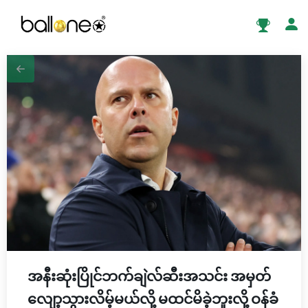
အနီးဆုံးပြိုင်ဘက်ချဲလ်ဆီးအသင်း အမှတ်
လျော့သွားလိမ့်မယ်လို့ မထင်မိခဲ့ဘူးလို့ ဝန်ခံ