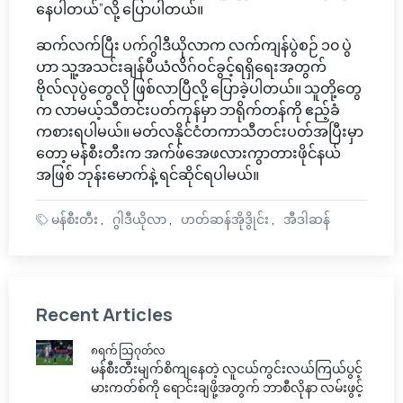
နေပါတယ်”လို့ ပြောပါတယ်။
ဆက်လက်ပြီး ပက်ဂွါဒီယိုလာက လက်ကျန်ပွဲစဉ် ၁၀ ပွဲ
ဟာ သူ့အသင်းချန်ပီယံလိဂ်ဝင်ခွင့်ရရှိရေးအတွက်
ဗိုလ်လုပွဲတွေလို ဖြစ်လာပြီလို့ ပြောခဲ့ပါတယ်။ သူတို့တွေ
က လာမယ့်သီတင်းပတ်ကုန်မှာ ဘရိုက်တန်ကို ဧည့်ခံ
ကစားရပါမယ်။ မတ်လနိုင်ငံတကာသီတင်းပတ်အပြီးမှာ
တော့ မန်စီးတီးက အက်ဖ်အေဖလားကွာတားဖိုင်နယ်
အဖြစ် ဘုန်းမောက်နဲ့ ရင်ဆိုင်ရပါမယ်။
မန်စီးတီး
ဂွါဒီယိုလာ
ဟတ်ဆန်အိုဒွိုင်း
အီဒါဆန်
Recent Articles
၈ရက် သြဂုတ်လ
မန်စီးတီးမျက်စိကျနေတဲ့ လူငယ်ကွင်းလယ်ကြယ်ပွင့်
မားကတ်စ်ကို ရောင်းချဖို့အတွက် ဘာစီလိုနာ လမ်းဖွင့်