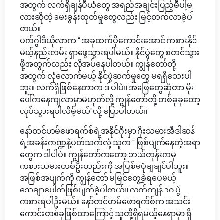
အတွက် လက်ရှိချန်ပီယံတွေ အရည်အချင်းပြည့်မီပါ့မ
လားဆိုတဲ့ မေးခွန်းထုတ်မှုတွေလည်း မြင့်တက်လာခဲ့ပါ
တယ်။
ပက်ဂွါဒီယိုလာက “ အခုထက်ပိုကောင်းအောင် ကစားနိုင်
မယ့်နည်းလမ်း ရှာဖွေသွားရပါမယ်။ နိုင်ပွဲတွေ စတင်သွား
ဖို့အတွက်လည်း လိုအပ်နေပါတယ်။ ကျွန်တော်တို့
အတွက် လုံလောက်မယ့် နိုင်ပွဲဆက်မှုတွေ မရရှိသေးပါ
ဘူး။ လက်ရှိဖြစ်နေတာက ဒါပါပဲ။ အဖြေတွေဆိုတာ မိုး
ပေါ်ကနေကျလာမှာမဟုတ်လို့ ကျွန်တော်တို့ တစ်ခုခုတော့
လုပ်သွားရပါလိမ့်မယ်”လို့ ပြောပါတယ်။
နော်တင်ဟမ်ဖောရက်စ်ရဲ့အနိုင်ဂိုးမှာ ဂိုးသမားအီဒါဆန်
ရဲ့အခန်းကဏ္ဍနဲ့ပတ်သက်လို့ သူက “ ဖြစ်ပျက်နေတဲ့အရာ
တွေက ဒါပါပဲ။ ကျွန်တော်ကတော့ ဘယ်တုန်းကမှ
ကစားသမားတစ်ဦးတည်းကို အပြစ်မပုံချချင်ပါဘူး။
အဖြစ်အပျက်ကို ကျွန်တော် မမြင်တွေ့ခဲ့ရပေမယ့်
သေချာပေါက်ဖြစ်ပျက်ခဲ့ပါတယ်။ လက်ကျန် ၁၀ ပွဲ
ကစားရပါဦးမယ်။ နော်တင်ဟမ်ဖောရက်စ်က အသင်း
ကောင်းတစ်ခုဖြစ်တာကြောင့် သူတို့ရှိရမယ့်နေရာမှာ ရှိ