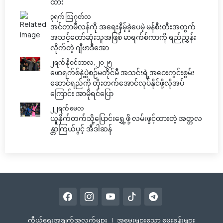
ထား
၃ရက် သြဂုတ်လ
အင်တာမီလန်ကို အရေးနိမ့်ခဲ့ပေမဲ့ မန်စီးတီးအတွက်
အသင့်တော်ဆုံးသူအဖြစ် မာရက်စ်ကာကို ရည်ညွှန်း
လိုက်တဲ့ ဂျီဗာဒီအော
၂ရက် နိုဝင်ဘာလ, ၂၀၂၅
ဖောရက်စ်နဲ့ပွဲစဉ်မတိုင်မီ အသင်းရဲ့အဝေးကွင်းစွမ်း
ဆောင်ရည်ကို တိုးတက်အောင်လုပ်နိုင်ဖို့လိုအပ်
ကြောင်း အာမိုရင်ပြော
၂၂ရက် မေလ
ယူနိုက်တက်သို့ပြောင်းရွှေ့ဖို့ လမ်းဖွင့်ထားတဲ့ အတ္တလ
န္တာကြယ်ပွင့် အီဒါဆန်
ကီုယ်ရေးအချက်အလက်များ
|
အမေးများသော မေးခွန်းများ