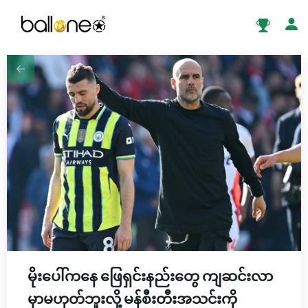
မိုးပေါ်ကနေ ဖြေရှင်းနည်းတွေ ကျဆင်းလာ
မှာမဟုတ်ဘူးလို့ မန်စီးတီးအသင်းကို