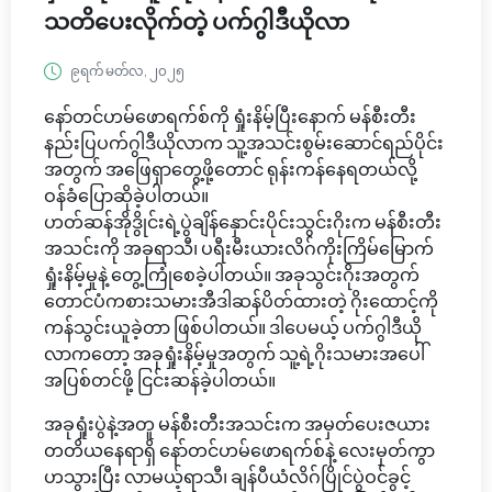
သတိပေးလိုက်တဲ့ ပက်ဂွါဒီယိုလာ
၉ရက် မတ်လ, ၂၀၂၅
နော်တင်ဟမ်ဖောရက်စ်ကို ရှုံးနိမ့်ပြီးနောက် မန်စီးတီး
နည်းပြပက်ဂွါဒီယိုလာက သူ့အသင်းစွမ်းဆောင်ရည်ပိုင်း
အတွက် အဖြေရှာတွေ့ဖို့တောင် ရုန်းကန်နေရတယ်လို့
ဝန်ခံပြောဆိုခဲ့ပါတယ်။
ဟတ်ဆန်အိုဒွိုင်းရဲ့ပွဲချိန်နှောင်းပိုင်းသွင်းဂိုးက မန်စီးတီး
အသင်းကို အခုရာသီ၊ ပရီးမီးယားလိဂ်ကိုးကြိမ်မြောက်
ရှုံးနိမ့်မှုနဲ့ တွေ့ကြုံစေခဲ့ပါတယ်။ အခုသွင်းဂိုးအတွက်
တောင်ပံကစားသမားအီဒါဆန်ပိတ်ထားတဲ့ ဂိုးထောင့်ကို
ကန်သွင်းယူခဲ့တာ ဖြစ်ပါတယ်။ ဒါပေမယ့် ပက်ဂွါဒီယို
လာကတော့ အခုရှုံးနိမ့်မှုအတွက် သူ့ရဲ့ဂိုးသမားအပေါ်
အပြစ်တင်ဖို့ ငြင်းဆန်ခဲ့ပါတယ်။
အခုရှုံးပွဲနဲ့အတူ မန်စီးတီးအသင်းက အမှတ်ပေးဇယား
တတိယနေရာရှိ နော်တင်ဟမ်ဖောရက်စ်နဲ့ လေးမှတ်ကွာ
ဟသွားပြီး လာမယ့်ရာသီ၊ ချန်ပီယံလိဂ်ပြိုင်ပွဲဝင်ခွင့်