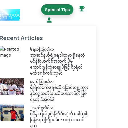
Special Tips
ြင့်ပုံထုတ်ယူမည်
Recent Articles
၆ရက် သြဂုတ်လ
အာဆင်နယ်ရဲ့ရေဒါထဲမှာ ရှိနေတဲ့
ဗင်နီစီးယက်စ်အတွက် ပိုမို
ကောင်းမွန်တဲ့စာချုပ်ဖြင့် ရီးရဲလ်
မက်ဒရစ်ကမ်းလှမ်း
၇ရက် သြဂုတ်လ
ရီးရဲလ်မက်ဒရစ်ဆီ ပြောင်းရွှေ့သွား
နိုင်လို့ အတိုင်းမသိဝမ်းသာပီတိဖြစ်
နေတဲ့ ဒီအိုမန်ဒီ
၂၁ရက် ဇူလိုင်လ
စပိန်ကြယ်ပွင့် နီကိုဝီလျံကို ခေါ်ယူဖို့
ပြန်လည်ကြိုးပမ်းလာတဲ့ အာဆင်
နယ်