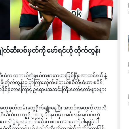
ချဲလ်ဆီးပစ်မှတ်ကို မော်ရင်ဟို တိုက်တွန်း
ီလီယံက တကယ့်အံ့ဖွယ်ကစားသမားဖြစ်ပြီး အာဆင်နယ် နဲ့
ို့ တိုက်တွန်းပြောကြားလိုက်ပါတယ်။ ဝီလီယံဟာ စပိန်
ိုင်ခဲ့တာကြောင့် ဥရောပအသင်းကြီးတော်တော်များများ
ူ မှတ်တမ်းတွေရိုက်ချိုးနေပြီး အသင်းအတွက် လာလီ
်။ ဝီလီယံဟာ ယူရို ၂၀၂၄ ဖိုင်နယ်မှာ အင်္ဂလန်အသင်းကို
ခဲ့သလို ပွဲရဲ့အကောင်းဆုံးကစားသမားဆုကိုပါရရှိခဲ့ပါ
ီယံကို အာဆင်နယ် နဲ့ ချဲလ်ဆီးတို့က ချိတ်ဆက်ခဲ့တာဖြစ်