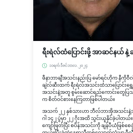
ရီးရဲလ်ထံပြောင်းဖို့ အာဆင်နယ် နဲ့ 
၁၁ရက် ဒီဇင်ဘာလ, ၂၀၂၄
ဖီနာဘာချီအသင်းနည်းပြ မော်ရင်ဟိုက နီကိုဝ
ချဲလ်ဆီးထက် ရီးရဲလ်အသင်းထံသာပြောင်းရွှေ့ဖ
အသင်းနဲ့အတူ စွမ်းဆောင်ရည်ကောင်းတွေပြသန
က စိတ်ဝင်စားနေကြတာဖြစ်ပါတယ်။
အသက် ၂၂ နှစ်သားဟာ ဘီလ်ဘာအိုအသင်းနဲ့အတ
ဂါ ၁၄၂ ပွဲမှာ ၂၂ ဂိုးအထိ သွင်းယူနိုင်ခဲ့ပါတယ
ကျော်ဖြတ်ပြီး စပိန်အသင်းကို ချန်ပီယံဖြစ်စေ
တယ်။ပြီးခဲ့တဲ့နွေရာသီတစ်လျှောက်လုံးမှာ ဝီလ