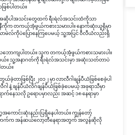
ာဖြစ်ပါတယ်။
ဲ့ အဆိုပါအသင်းတွေထက် ရီးရဲလ်အသင်းထံကိုသာ
။ “နီကိုက တကယ့်အံ့ဖွယ်ကစားသမားပါ။ နောက်ဆုံးယူရိုမှာ
 ယာမဲလ်ကိုပဲပြောနေကြပေမယ့် သူ့အပြင် ဝီလီယံလည်းရှိ
ုကို ပိုသဘောကျပါတယ်။ သူက တကယ့်အံ့ဖွယ်ကစားသမားပါ။
တယ်။ သူ့အနာဂတ်ကို ရီးရဲလ်အသင်းမှာ အဆုံးသတ်တာပဲ
့ပါတယ်။
တွယ်ခဲ့တာဖြစ်ပြီး ၂၀၁၂ မှာ လာလီဂါချန်ပီယံဖြစ်စေခဲ့ပါ
 နဲ့ ချန်ပီယံလိဂ်ချန်ပီယံဖြစ်ခဲ့ပေမယ့် အခုရာသီမှာ
ှာရောက်နေသလို ဥရောပမှာလည်း အဆင့် ၁၈ နေရာမှာ
ဘာ့အကောင်းဆုံးနည်းပြရှိနေပါတယ်။ ကျွန်တော့်
င်းဘက်က အန်ဆယ်လော့တီနေရာအတွက် အလွန်ဆိုလို