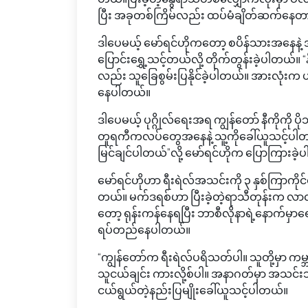
ပြီး အခုတစ်ကြိမ်လည်း ထပ်မံချိတ်ဆက်နေတ
ဒါပေမယ့် မော်ရင်ဟိုကတော့ စပိန်သားအနေန
ပြောင်းရွှေ့သင့်တယ်လို့ တိုက်တွန်းခဲ့ပါတယ်
လည်း သူခြေစွမ်းပြနိုင်ခဲ့ပါတယ်။ အားလုံးက
နေပါတယ်။
ဒါပေမယ့် ပုဂ္ဂိုလ်ရေးအရ ကျွန်တော် နီကိ
တူရကီကလပ်တွေအနေနဲ့ သူ့ကိုခေါ်ယူသင့်ပါ
မြင်ချင်ပါတယ်”လို့ မော်ရင်ဟိုက ပြောကြားခဲ
မော်ရင်ဟိုဟာ ရီးရဲလ်အသင်းကို ၃ နှစ်ကြာကိုင်
တယ်။ မက်ဒရစ်ဟာ ပြီးခဲ့တဲ့ရာသီတုန်းက လာလီဂါ
တော့ ရုန်းကန်နေရပြီး ဘာစီလိုနာရဲ့နောက်မ
ရပ်တည်နေပါတယ်။
“ကျွန်တော်က ရီးရဲလ်ပရိသတ်ပါ။ သူတို့မှာ ကမ္
သူငယ်ချင်း ကားလို့စ်ပါ။ အနာဂတ်မှာ အသ
ငယ်ရွယ်တဲ့နည်းပြမျိုးခေါ်ယူသင့်ပါတယ်။