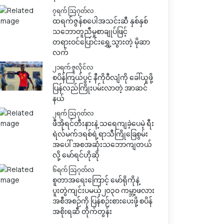
၇ရက် သြဂုတ်လ
ထရက်ဇွန်စပေါအသင်းဆီ နှစ်နှစ်
သဘောတူညီမှုစာချုပ်ဖြင့်
တရားဝင်ပြောင်းရွှေ့သွားတဲ့ မိုဆာ
လက်
၂၁ရက် ဇူလိုင်လ
စပိန်ကြယ်ပွင့် နီကိုဝီလျံကို ခေါ်ယူဖို့
ပြန်လည်ကြိုးပမ်းလာတဲ့ အာဆင်
နယ်
၂ရက် သြဂုတ်လ
ဖီအိုရင်တီးနားနဲ့ သရေကျခဲ့ပေမဲ့ ရီး
ရဲလ်မက်ဒရစ်ရဲ့ရာသီကြိုခြေစွမ်း
အပေါ် အစအဆုံးသဘောကျတယ်
လို့ မော်ရင်ဟိုဆို
၆ရက် သြဂုတ်လ
စူတာအရေးကြောင့် မော်ရိုကိုနဲ့
ပူးတွဲကျင်းပမယ့်၂၀၃၀ ကမ္ဘာ့ဖလား
အစီအစဉ်ကို ပြန်စဉ်းစားပေးဖို့ စပိန်
အစိုးရဆီ တိုက်တွန်း