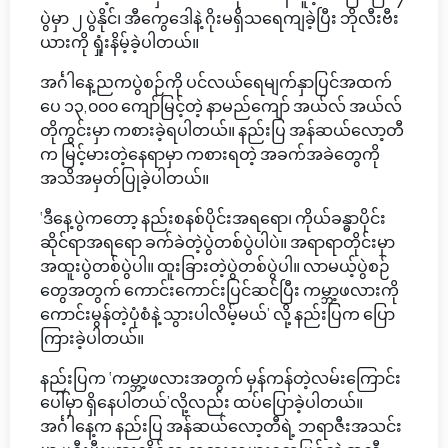
ပွဲမှာ ၂ ပွဲနိုင်၊ အီကွေဒေါနဲ့ ဂိုးမရှိသရေကျခဲ့ပြီး ဘိုလီးဗီး
ယားကို ရှုံးနိမ့်ခဲ့ပါတယ်။
အင်္ဂါနေ့ညကပွဲစဉ်ကို ပင်လယ်ရေမျက်နှာပြင်အထက်
ပေ ၁၃,၀၀၀ ကျော်မြင့်တဲ့ နာမည်ကျော် အယ်လ် အယ်လ်
တိုကွင်းမှာ ကစားခဲ့ရပါတယ်။ နည်းပြ အန်ဆယ်လော့တီ
က မြင့်မားတဲ့နေရာမှာ ကစားရတဲ့ အခက်အခဲတွေကို
အသိအမှတ်ပြုခဲ့ပါတယ်။
‘ဒီနေ့ပွဲကတော့ နည်းစနစ်ပိုင်းအရရော၊ ကိုယ်ခန္ဓာပိုင်း
ဆိုင်ရာအရရော ခက်ခဲတဲ့ပွဲတစ်ပွဲပါပဲ။ အရာရာတိုင်းမှာ
အထူးပွဲတစ်ပွဲပါ။ ထူးခြားတဲ့ပွဲတစ်ပွဲပါ။ လာမယ့်ပွဲစဉ်
တွေအတွက် ကောင်းကောင်းပြင်ဆင်ပြီး ကမ္ဘာ့ဖလားကို
ကောင်းမွန်တဲ့ပုံစံနဲ့ သွားပါလိမ့်မယ်’ လို့ နည်းပြက ပြော
ကြားခဲ့ပါတယ်။
နည်းပြက ‘ကမ္ဘာ့ဖလားအတွက် မှန်ကန်တဲ့လမ်းကြောင်း
ပေါ်မှာ ရှိနေပါတယ်’လို့လည်း ထပ်ပြောခဲ့ပါတယ်။
အင်္ဂါနေ့က နည်းပြ အန်ဆယ်လော့တီရဲ့ ဘရာဇီးအသင်း