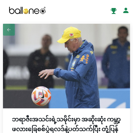
ဘရာဇီးအသင်းရဲ့သမိုင်းမှာ အဆိုးဆုံး ကမ္ဘာ့
ဖလားခြေစစ်ပွဲရလဒ်နဲ့ပတ်သက်ပြီး တုံ့ပြန်