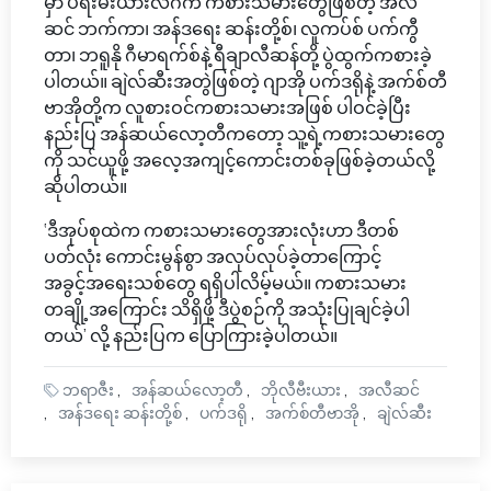
မှာ ပရီးမီးယားလိဂ်က ကစားသမားတွေဖြစ်တဲ့ အလီ
ဆင် ဘက်ကာ၊ အန်ဒရေး ဆန်းတို့စ်၊ လူကပ်စ် ပက်ကွီ
တာ၊ ဘရူနို ဂီမာရက်စ်နဲ့ ရီချာလီဆန်တို့ ပွဲထွက်ကစားခဲ့
ပါတယ်။ ချဲလ်ဆီးအတွဲဖြစ်တဲ့ ဂျာအို ပက်ဒရိုနဲ့ အက်စ်တီ
ဗာအိုတို့က လူစားဝင်ကစားသမားအဖြစ် ပါဝင်ခဲ့ပြီး
နည်းပြ အန်ဆယ်လော့တီကတော့ သူ့ရဲ့ကစားသမားတွေ
ကို သင်ယူဖို့ အလေ့အကျင့်ကောင်းတစ်ခုဖြစ်ခဲ့တယ်လို့
ဆိုပါတယ်။
‘ဒီအုပ်စုထဲက ကစားသမားတွေအားလုံးဟာ ဒီတစ်
ပတ်လုံး ကောင်းမွန်စွာ အလုပ်လုပ်ခဲ့တာကြောင့်
အခွင့်အရေးသစ်တွေ ရရှိပါလိမ့်မယ်။ ကစားသမား
တချို့အကြောင်း သိရှိဖို့ ဒီပွဲစဉ်ကို အသုံးပြုချင်ခဲ့ပါ
တယ်’ လို့ နည်းပြက ပြောကြားခဲ့ပါတယ်။
ဘရာဇီး
အန်ဆယ်‌လော့တီ
ဘိုလီဗီးယား
အလီဆင်
အန်ဒရေး ဆန်းတို့စ်
ပက်ဒရို
အက်စ်တီဗာအို
ချဲလ်ဆီး