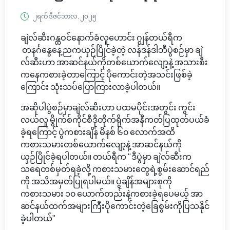
၂ရက် ဒီဇင်ဘာလ, ၂၀၂၅
ချဲလ်ဆီးဂန္ထဝင်နောက်ခံလူဟောင်း ဂျွန်တယ်ရီက
တနင်္ဂနွေနေ့ညကယှဉ်ပြိုင်ခဲ့တဲ့ လန်ဒန်ဒါဘီပွဲစဉ်မှာ ချဲ
လ်ဆီးဟာ အာဆင်နယ်ကိုတစ်ယောက်လျော့နဲ့ အသားစီး
ကနေကစားခဲ့တာကြောင့် ပိုကောင်းတဲ့အသင်းဖြစ်ခဲ့
ကြောင်း သုံးသပ်ပြောကြားလာခဲ့ပါတယ်။
အဆိုပါပွဲစဉ်မှာချဲလ်ဆီးဟာ ပထမပိုင်းအတွင်း ကွင်း
လယ်လူ မွိုက်စ်ကိုင်စီဒိုတိုက်ရိုက်အနီကတ်ပြထုတ်ပယ်ခံ
ခဲ့ရကြောင့် ပွဲကစားချိန် မိနစ် ၆၀ လောက်အထိ
ကစားသမားတစ်ယောက်လျော့နဲ့ အာဆင်နယ်ကို
ယှဉ်ပြိုင်ခဲ့ရပါတယ်။ တယ်ရီက "ဒီပွဲမှာ ချဲလ်ဆီးက
သရေတစ်မှတ်ရခဲ့လို့ ကစားသမားတွေရဲ့စွမ်းဆောင်ရည်
ကို အသိအမှတ်ပြုရပါမယ်။ ပွဲချိန်အများစုကို
ကစားသမား ၁၀ ယောက်တည်းနဲ့ကစားခဲ့ရပေမယ့် အာ
ဆင်နယ်ထက်အများကြီးပိုကောင်းတဲ့ခြေစွမ်းကိုပြသနိုင်
ခဲ့ပါတယ်"