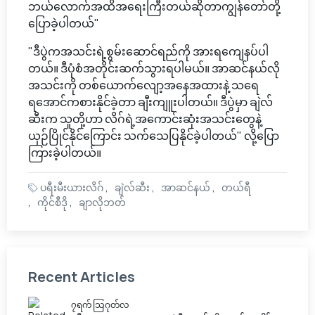
ဘယ်လောက်အထိအရေးကြီးတယ်ဆိုတာကျွန်တော်တို့
ပြောခဲ့ပါတယ်"
"ဒီပွဲကအသင်းရဲ့စွမ်းဆောင်ရည်ကို အားရကျေနပ်ပါ
တယ်။ ဒီပုံစံအတိုင်းဆက်သွားရပါမယ်။ အာဆင်နယ်လို
အသင်းကို တစ်ယောက်လျော့အနေအထားနဲ့ သရေ
ရအောင်ကစားနိုင်ခဲ့တာ ချီးကျူးပါတယ်။ ဒီပွဲမှာ ချဲလ်
ဆီးက သူတို့ဟာ လိဂ်ရဲ့အကောင်းဆုံးအသင်းတွေနဲ့
ယှဉ်ပြိုင်နိုင်ကြောင်း သက်သေပြနိုင်ခဲ့ပါတယ်" လို့ပြော
ကြားခဲ့ပါတယ်။
ပရီးမီးယားလိဂ်
ချဲလ်ဆီး
အာဆင်နယ်
တယ်ရီ
ကိုင်စီဒို
ချာလိုဘတ်
Recent Articles
၇ရက် သြဂုတ်လ