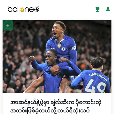
အာဆင်နယ်နဲ့ပွဲမှာ ချဲလ်ဆီးက ပိုကောင်းတဲ့
အသင်းဖြစ်ခဲ့တယ်လို့ တယ်ရီသုံးသပ်