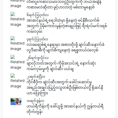
လီဗာပူးကစားသမားဘ၀ပွဲဦးထွက်ကို ဘယ်အချိန်
ကစားမလဲဆိုတာ ဖွင့်ဟလာတဲ့ ဗစ်တာမူနော့ဇ်
၆ရက် သြဂုတ်လ
အာဆင်နယ်ရဲ့ရေဒါထဲမှာ ရှိနေတဲ့ ဗင်နီစီးယက်စ်
အတွက် ပိုမိုကောင်းမွန်တဲ့စာချုပ်ဖြင့် ရီးရဲလ်မက်ဒရစ်
ကမ်းလှမ်း
၄ရက် သြဂုတ်လ
လာခရော့စ်ရဲ့နေရာမှာ အစားထိုးဖို့ ချဲလ်ဆီးနောက်ခံ
လူဒီဆာစီကို မျက်စိကျနေတဲ့ ခရစ္စတယ်ပဲလေ့စ်
၂၆ရက် ဇူလိုင်လ
ချာလိုဘတ်အတွက် ကိုမိုအသင်းရဲ့ နောက်ဆုံး
ကမ်းလှမ်းမှုကို ချဲလ်ဆီး ပယ်ချ
၂၁ရက် ဧပြီလ
ကိုင်စီဒိုက ချဲလ်ဆီးအတွက် ခေါင်းဆောင်မှု
အရည်အချင်းပြည့်၀သူတစ်ဦးဖြစ်တယ်လို့ ရိုဆင်နီ
ယာ ပြောကြား
၁၀ရက် ဇွန်လ
ဟယ်ရီကိန်းကို ခေါ်ယူဖို့ အာဆင်နယ်ကို ဂျွန်တယ်ရီ
တိုက်တွန်း