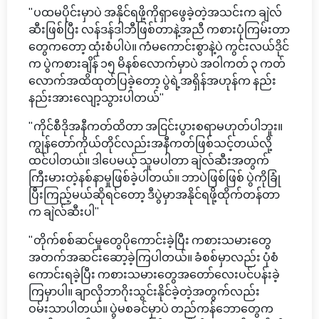
"ပထမပိုင်းမှာပဲ အနိုင်ရဖို့ကိုရှာဖွေခဲ့တဲ့အသင်းက ချဲလ်
ဆီးဖြစ်ပြီး လန်ဒန်ဒါဘီဖြစ်တာနဲ့အညီ ကစားပုံကြမ်းတာ
တွေကတော့ ထုံးစံပါပဲ။ ကံမကောင်းစွာနဲ့ပဲ ကွင်းလယ်ဒိုင်
က ပွဲကစားချိန် ၁၅ မိနစ်လောက်မှာပဲ အဝါကတ် ၃ ကတ်
လောက်အထိထုတ်ပြခဲ့တော့ ပွဲရဲ့အရှိန်အဟုန်က နည်း
နည်းအားလျော့သွားပါတယ်"
"ကိုင်စီဒိုအနီကတ်ထိတာ အငြင်းပွားစရာမဟုတ်ပါဘူး။
ကျွန်တော်ကိုယ်တိုင်လည်းအနီကတ်ဖြစ်သင့်တယ်လို့
ထင်ပါတယ်။ ဒါပေမယ့် သူမပါတာ ချဲလ်ဆီးအတွက်
ကြီးမားတဲ့နစ်နာမှုဖြစ်ခဲ့ပါတယ်။ ဘာပဲဖြစ်ဖြစ် ပွဲကိုခြုံ
ပြီးကြည့်မယ်ဆိုရင်တော့ ဒီပွဲမှာအနိုင်ရဖို့ထိုက်တန်တာ
က ချဲလ်ဆီးပါ"
"တိုက်စစ်ဆင်မှုတွေပိုကောင်းခဲ့ပြီး ကစားသမားတွေ
အတက်အဆင်းဆော့ခဲ့ကြပါတယ်။ ခံစစ်မှာလည်း ပုံစံ
ကောင်းရခဲ့ပြီး ကစားသမားတွေအတော်လေးပင်ပန်းခဲ့
ကြမှာပါ။ ချာလိုဘာဂိုးသွင်းနိုင်ခဲ့တဲ့အတွက်လည်း
ဝမ်းသာပါတယ်။ ပွဲမစခင်မှာပဲ တည်ကန်ဘောတွေက