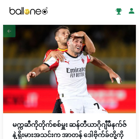
မက္ကဆီကိုတိုက်စစ်မှူး ဆန်တီယာဂိုဂျီမီနက်ဇ်
နဲ့ ရိုးမားအသင်းက အာတန် ဒေါဗိုက်ခ်တို့ကို