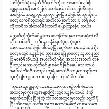
"ဒေါဗိုက်ခ်နဲ့ ဆန်တီ ဂီမီနက်ဇ်တို့ အလဲအထပ်လုပ်ဖို့
ကျွန်တော်တို့ အကဲဖြတ်နေပါတယ်။ ဒါသာဖြစ်နိုင်ရင်
အပြောင်းအရွှေ့လုပ်သွားမှာဖြစ်ပြီး၊ မဖြစ်နိုင်ဘူးဆိုရင်
တော့ လက်ရှိလူစာရင်းအတိုင်းပဲ ဆက်သွားပါလိမ့်မယ်"
လို့ တာရီက အီတလီမီဒီယာကို ပြောကြားခဲ့ပါတယ်။
မက္ကဆီကိုတိုက်စစ်မှူးဟာ သောကြာနေ့မှာ ကစားခဲ့တဲ့ လီ
ချီအသင်းကို ၂-၀ ဂိုး နဲ့ အနိုင်ရတဲ့ပွဲမှာ ပွဲထွက်
ကစားသမားအဖြစ် ပါဝင်ခဲ့ပြီး ၈၇ မိနစ် ကစားခဲ့ပေမဲ့ ဂိုး
တော့ မသွင်းယူနိုင်ခဲ့ပါဘူး။ အခုချိန်မှာတော့ သူဟာ နည်း
ပြ မာဆီမီလီယာနို အယ်လ်လီဂရီရဲ့ အသင်းအတွက် တစ်
ဦးတည်းသော တိုက်စစ်မှူးစစ်စစ် ဖြစ်နေပါသေးတယ်။
အယ်လ်လီဂရီကလည်း သူ့ရဲ့ရောက်ရှိလာမှုကတည်းက
သူ့ကို ချီးကျူးစကားတွေ ပြောကြားခဲ့ပါတယ်။
"သူဟာ ထူးချွန်တဲ့ ဘောလုံးသမားတစ်ဦးပါ။ ဖီယင်နု
အသင်းမှာ ဂိုးတွေအများကြီး သွင်းယူခဲ့ပါတယ်၊ ဒီကို
ရောက်လာပြီး ပြီးခဲ့တဲ့ သုံးပတ်အတွင်းမှာလည်း သူ့ကို ပို
ပြီး သိလာရပါတယ်။ သူဟာ ကောင်းမွန်တဲ့ ကစားသမား