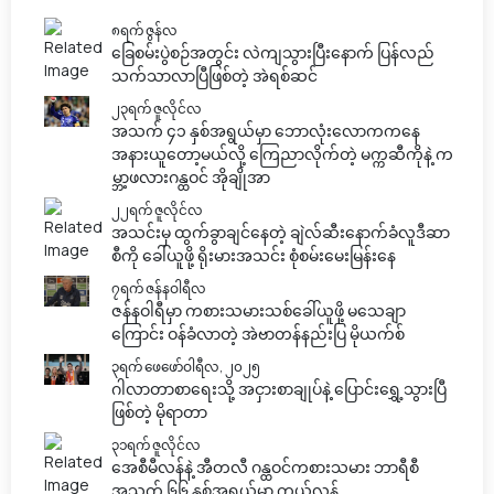
၈ရက် ဇွန်လ
ခြေစမ်းပွဲစဉ်အတွင်း လဲကျသွားပြီးနောက် ပြန်လည်
သက်သာလာပြီဖြစ်တဲ့ အဲရစ်ဆင်
၂၃ရက် ဇူလိုင်လ
အသက် ၄၁ နှစ်အရွယ်မှာ ဘောလုံးလောကကနေ
အနားယူတော့မယ်လို့ ကြေညာလိုက်တဲ့ မက္ကဆီကိုနဲ့ က
မ္ဘာ့ဖလားဂန္ထဝင် အိုချိုအာ
၂၂ရက် ဇူလိုင်လ
အသင်းမှ ထွက်ခွာချင်နေတဲ့ ချဲလ်ဆီးနောက်ခံလူဒီဆာ
စီကို ခေါ်ယူဖို့ ရိုးမားအသင်း စုံစမ်းမေးမြန်းနေ
၇ရက် ဇန်နဝါရီလ
ဇန်နဝါရီမှာ ကစားသမားသစ်ခေါ်ယူဖို့ မသေချာ
ကြောင်း ဝန်ခံလာတဲ့ အဲဗာတန်နည်းပြ မိုယက်စ်
၃ရက် ဖေဖော်ဝါရီလ, ၂၀၂၅
ဂါလာတာစာရေးသို့ အငှားစာချုပ်နဲ့ ပြောင်းရွှေ့သွားပြီ
ဖြစ်တဲ့ မိုရာတာ
၃၁ရက် ဇူလိုင်လ
အေစီမီလန်နဲ့ အီတလီ ဂန္ထဝင်ကစားသမား ဘာရီစီ
အသက် ၆၆ နှစ်အရွယ်မှာ ကွယ်လွန်