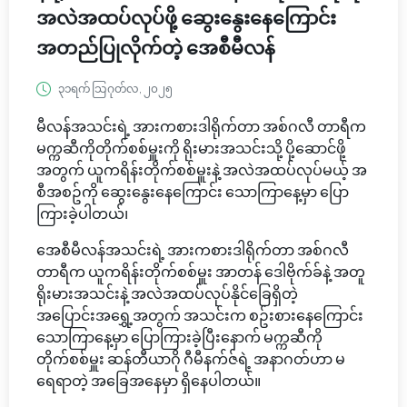
အလဲအထပ်လုပ်ဖို့ ဆွေးနွေးနေကြောင်း
အတည်ပြုလိုက်တဲ့ အေစီမီလန်
၃၁ရက် သြဂုတ်လ, ၂၀၂၅
မီလန်အသင်းရဲ့ အားကစားဒါရိုက်တာ အစ်ဂလီ တာရီက
မက္ကဆီကိုတိုက်စစ်မှူးကို ရိုးမားအသင်းသို့ ပို့ဆောင်ဖို့
အတွက် ယူကရိန်းတိုက်စစ်မှူးနဲ့ အလဲအထပ်လုပ်မယ့် အ
စီအစဥ်ကို ဆွေးနွေးနေကြောင်း သောကြာနေ့မှာ ပြော
ကြားခဲ့ပါတယ်၊
အေစီမီလန်အသင်းရဲ့ အားကစားဒါရိုက်တာ အစ်ဂလီ
တာရီက ယူကရိန်းတိုက်စစ်မှူး အာတန် ဒေါဗိုက်ခ်နဲ့ အတူ
ရိုးမားအသင်းနဲ့ အလဲအထပ်လုပ်နိုင်ခြေရှိတဲ့
အပြောင်းအရွှေ့အတွက် အသင်းက စဥ်းစားနေကြောင်း
သောကြာနေ့မှာ ပြောကြားခဲ့ပြီးနောက် မက္ကဆီကို
တိုက်စစ်မှူး ဆန်တီယာဂို ဂီမီနက်ဇ်ရဲ့ အနာဂတ်ဟာ မ
ရေရာတဲ့ အခြေအနေမှာ ရှိနေပါတယ်။