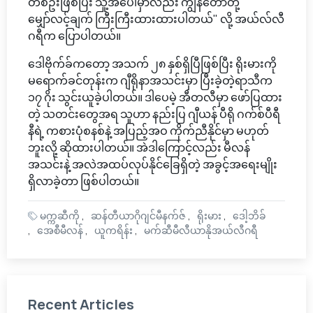
တစ်ဦးဖြစ်ပြီး သူ့အပေါ်မှာလည်း ကျွန်တော်တို့
မျှော်လင့်ချက် ကြီးကြီးထားထားပါတယ်" လို့ အယ်လ်လီ
ဂရီက ပြောပါတယ်။
ဒေါဗိုက်ခ်ကတော့ အသက် ၂၈ နှစ်ရှိပြီဖြစ်ပြီး ရိုးမားကို
မရောက်ခင်တုန်းက ဂျီရိုနာအသင်းမှာ ပြီးခဲ့တဲ့ရာသီက
၁၇ ဂိုး သွင်းယူခဲ့ပါတယ်။ ဒါပေမဲ့ အီတလီမှာ ဖော်ပြထား
တဲ့ သတင်းတွေအရ သူဟာ နည်းပြ ဂျီယန် ပီရို ဂက်စ်ပီရီ
နီရဲ့ ကစားပုံစနစ်နဲ့ အပြည့်အဝ ကိုက်ညီနိုင်မှာ မဟုတ်
ဘူးလို့ ဆိုထားပါတယ်။ အဲဒါကြောင့်လည်း မီလန်
အသင်းနဲ့ အလဲအထပ်လုပ်နိုင်ခြေရှိတဲ့ အခွင့်အရေးမျိုး
ရှိလာခဲ့တာ ဖြစ်ပါတယ်။
မက္ကဆီကို
ဆန်တီယာဂိုဂျင်မီနက်ဇ်
ရိုးမား
ဒေါ့ဘိခ်
အေစီမီလန်
ယူကရိန်း
မက်ဆီမီလီယာနိုအယ်လီဂရီ
Recent Articles