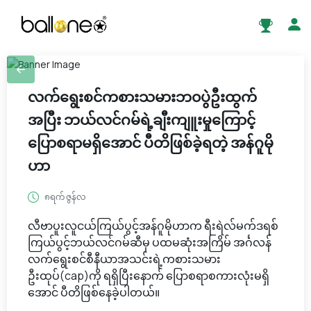
လက်ရွေးစင်ကစားသမားဘ၀ပွဲဦးထွက်
အပြီး ဘယ်လင်ဂမ်ရဲ့ချီးကျူးမှုကြောင့်
ပြောစရာမရှိအောင် ပီတိဖြစ်ခဲ့ရတဲ့ အန်ဂူမို
ဟာ
၈ရက် ဇွန်လ
လီဗာပူးလူငယ်ကြယ်ပွင့်အန်ဂူမိုဟာက ရီးရဲလ်မက်ဒရစ်
ကြယ်ပွင့်ဘယ်လင်ဂမ်ဆီမှ ပထမဆုံးအကြိမ် အင်္ဂလန်
လက်ရွေးစင်စီနီယာအသင်းရဲ့ကစားသမား
ဦးထုပ်(cap)ကို ရရှိပြီးနောက် ပြောစရာစကားလုံးမရှိ
အောင် ပီတိဖြစ်နေခဲ့ပါတယ်။