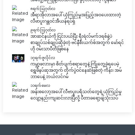
၈ရက် သြဂုတ်လ
အီရာအိုလာအပေါ် ယုံကြည်မှုအပြည့်အ၀ပေးထားတဲ့
လီဗာပူးဂန္တဝင်အီယန်ရပ်ရှ်
၉ရက် သြဂုတ်လ
အာဆင်နယ်ကို ငြင်းပယ်ပြီး ရီးရဲလ်မက်ဒရစ်နဲ့ပဲ
စာချုပ်သစ်ချုပ်ဆိုခဲ့တဲ့ ဗင်နီစီးယက်စ်အတွက် မော်ရင်
ဟို ဝမ်းသာပီတိဖြစ်နေ
၁၇ရက် ဇူလိုင်လ
ကမ္ဘာ့ဖလားမှာ စိတ်ပျက်စရာတွေနဲ့ ကြုံတွေ့ခဲ့ရပေမဲ့
ရွှေဖိနပ်ဆုအတွက် တိုက်ပွဲဝင်နေဆဲဖြစ်တဲ့ ကိန်း၊ အမ်
ဘာပေနဲ့ ဘယ်လင်ဂမ်
၁၁ရက် မေလ
အန်းစလော့အပေါ် လီဗာပူးပရိသတ်တွေရဲ့ယုံကြည်မှု
လျော့နည်းကျဆင်းလာပြီလို့ ပီတာခရော့ချ်သုံးသပ်