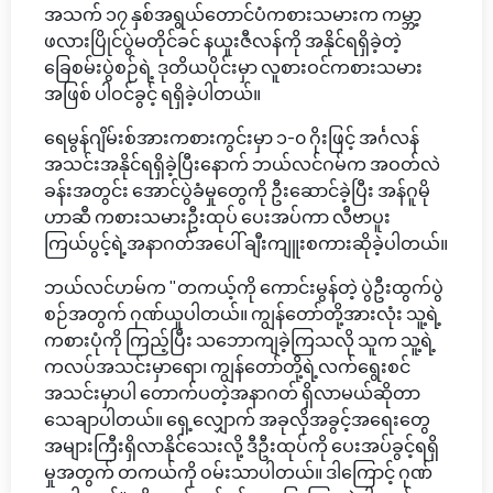
အသက် ၁၇ နှစ်အရွယ်တောင်ပံကစားသမားက ကမ္ဘာ့
ဖလားပြိုင်ပွဲမတိုင်ခင် နယူးဇီလန်ကို အနိုင်ရရှိခဲ့တဲ့
ခြေစမ်းပွဲစဉ်ရဲ့ ဒုတိယပိုင်းမှာ လူစားဝင်ကစားသမား
အဖြစ် ပါဝင်ခွင့် ရရှိခဲ့ပါတယ်။
ရေမွန်ဂျိမ်းစ်အားကစားကွင်းမှာ ၁-၀ ဂိုးဖြင့် အင်္ဂလန်
အသင်းအနိုင်ရရှိခဲ့ပြီးနောက် ဘယ်လင်ဂမ်က အဝတ်လဲ
ခန်းအတွင်း အောင်ပွဲခံမှုတွေကို ဦးဆောင်ခဲ့ပြီး အန်ဂူမို
ဟာဆီ ကစားသမားဦးထုပ် ပေးအပ်ကာ လီဗာပူး
ကြယ်ပွင့်ရဲ့အနာဂတ်အပေါ် ချီးကျူးစကားဆိုခဲ့ပါတယ်။
ဘယ်လင်ဟမ်က "တကယ့်ကို ကောင်းမွန်တဲ့ ပွဲဦးထွက်ပွဲ
စဉ်အတွက် ဂုဏ်ယူပါတယ်။ ကျွန်တော်တို့အားလုံး သူ့ရဲ့
ကစားပုံကို ကြည့်ပြီး သဘောကျခဲ့ကြသလို သူက သူ့ရဲ့
ကလပ်အသင်းမှာရော၊ ကျွန်တော်တို့ရဲ့လက်ရွေးစင်
အသင်းမှာပါ တောက်ပတဲ့အနာဂတ် ရှိလာမယ်ဆိုတာ
သေချာပါတယ်။ ရှေ့လျှောက် အခုလိုအခွင့်အရေးတွေ
အများကြီးရှိလာနိုင်သေးလို့ ဒီဦးထုပ်ကို ပေးအပ်ခွင့်ရရှိ
မှုအတွက် တကယ်ကို ဝမ်းသာပါတယ်။ ဒါကြောင့် ဂုဏ်