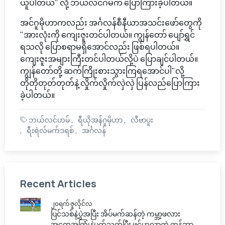
ယူပါတယ်" လို့ ဘယ်လင်ဂမ်က ပြောကြားခဲ့ပါတယ်။
အင်ဂူမိုဟာကလည်း အင်္ဂလန်စီနီယာအသင်းဖော်တွေကို
"အားလုံးကို ကျေးဇူးတင်ပါတယ်။ ကျွန်တော် ပျော်ရွှင်
ရသလို ပြောစရာမရှိအောင်လည်း ဖြစ်ရပါတယ်။
ကျေးဇူးအများကြီးတင်ပါတယ်လို့ပဲ ပြောချင်ပါတယ်။
ကျွန်တော်တို့ ဆက်ကြိုးစားသွားကြရအောင်ပါ"လို့
တိုတိုတုတ်တုတ်နဲ့ လှိုက်လှိုက်လှဲလှဲ ပြန်လည်ပြောကြား
ခဲ့ပါတယ်။
ဘယ်လင်ဟမ်
ရီယိုအန်ဂူမိုဟာ
လီဗာပူး
ရီးရဲလ်မက်ဒရစ်
အင်္ဂလန်
Recent Articles
၂၀ရက် ဇူလိုင်လ
ပြင်သစ်နဲ့ပွဲအပြီး အိပ်မက်ဆန်တဲ့ ကမ္ဘာ့ဖလား
အတွေ့အကြုံနဲ့ပတ်သက်ပြီး ဖွင့်ဟလာတဲ့ ကွန်ဆာ