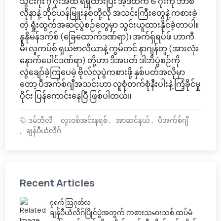
သွင်းဂိုး ၇ ဂိုးအထိ ရရှိထားပြီး အဲ့ဒီထဲက ၆ ဂိုးကို ဘာစီ
လိုနာနဲ့ ဘိုင်ယန်မြူးနစ်တို့လို အသင်းကြီးတွေနဲ့ ကစားခဲ့
တဲ့ ရှုံးထွက်အဆင့်ပွဲစဉ်တွေမှာ သွင်းယူထားနိုင်ခဲ့တာပါ။
နူနိုမန်ဒက်စ် (ခြေထောက်ဒဏ်ရာ)၊ အက်ရှ်ရပ်ဖ် ဟာကီ
မီ၊ လူကပ်စ် ရှယ်ဗာလီယာနဲ့ ကွမ်တင် နာဂျန်တူ (အားလုံး
နောက်ပေါင်ဒဏ်ရာ) တို့ဟာ ဒီအပတ် ဒါဘီပွဲစဉ်ကို
လွဲချော်ခဲ့ကြပေမဲ့ ဗိုလ်လုပွဲကစားဖို့ နှစ်ပတ်အလိုမှာ
တော့ ပီအက်စ်ဂျီအသင်းဟာ လူစုံတက်စုံနီးပါးနဲ့ ကြံ့ခိုင်မှု
ပိုင်း ပြန်ကောင်းနေပြီ ဖြစ်ပါတယ်။
ဒမ်ဘီလီ
လူးဝစ်အင်းနရစ်
အာဆင်နယ်
ပီအက်စ်ဂျီ
ချန်ပီယံလိဂ်
Recent Articles
၇ရက် သြဂုတ်လ
ချန်ပီယံလိဂ်ပြိုင်ပွဲအတွက် ကစားသမားသစ် ထပ်မံ