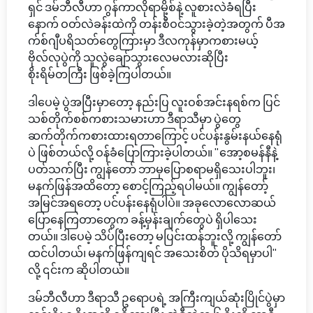
ရှင် ဒမ်ဘီလီဟာ ဂွန်ကာလိုရာမို့စ်နဲ့ လူစားလဲခံရပြီး
နောက် ဝတ်လဲခန်းထဲကို တန်းစီဝင်သွားခဲ့တဲ့အတွက် ပီအ
က်စ်ဂျီပရိသတ်တွေကြားမှာ ဒီလကုန်မှာကစားမယ့်
ဗိုလ်လုပွဲကို သူလွဲချော်သွားလေမလားဆိုပြီး
စိုးရိမ်တကြီး ဖြစ်ခဲ့ကြပါတယ်။
ဒါပေမဲ့ ပွဲအပြီးမှာတော့ နည်းပြ လူးဝစ်အင်းနရစ်က ပြင်
သစ်တိုက်စစ်ကစားသမားဟာ ဒီရာသီမှာ ပွဲတွေ
ဆက်တိုက်ကစားထားရတာကြောင့် ပင်ပန်းနွမ်းနယ်နေရုံ
ပဲ ဖြစ်တယ်လို့ ဝန်ခံပြောကြားခဲ့ပါတယ်။ "အော့စမန်နီနဲ့
ပတ်သက်ပြီး ကျွန်တော် ဘာမှပြောစရာမရှိသေးပါဘူး၊
မနက်ဖြန်အထိတော့ စောင့်ကြည့်ရပါမယ်။ ကျွန်တော့်
အမြင်အရတော့ ပင်ပန်းနေရုံပါပဲ။ အခုလောလောဆယ်
ပြောနေကြတာတွေက ခန့်မှန်းချက်တွေပဲ ရှိပါသေး
တယ်။ ဒါပေမဲ့ သိပ်ပြီးတော့ မပြင်းထန်ဘူးလို့ ကျွန်တော်
ထင်ပါတယ်၊ မနက်ဖြန်ကျရင် အသေးစိတ် ပိုသိရမှာပါ"
လို့ ၎င်းက ဆိုပါတယ်။
ဒမ်ဘီလီဟာ ဒီရာသီ ဥရောပရဲ့ အကြီးကျယ်ဆုံးပြိုင်ပွဲမှာ