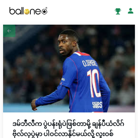
ဒမ်ဘီလီက ပွဲပန်းရုံပဲဖြစ်တာမို့ ချန်ပီယံလိဂ်
ဗိုလ်လုပွဲမှာ ပါဝင်လာနိုင်မယ်လို့ လူးဝစ်