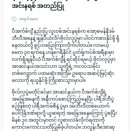
အင်းနရစ် အတည်ပြု
၁၈ရက် မေလ
ပီအက်စ်ဂျီ နည်းပြ လူးဝစ်အင်းနရစ်က အော့စမန်နီဒမ်
ဘီလီအနေနဲ့ ချန်ပီယံလိဂ်ဗိုလ်လုပွဲမှာ ပါဝင်ကစားနိုင်ဖို့ ရှိ
နေတယ်လို့ ဖွင့်ဟပြောကြားလိုက်ပါတယ်။ လာမယ့်
မေလ ၃၀ ရက်နေ့ ဟန်ဂေရီနိုင်ငံ ပွတ်ရှ်ကပ်စ်အရီနာမှာ
လက်ရှိချန်ပီယံ ပီအက်စ်ဂျီနဲ့ ရင်ဆိုင်ရမယ့် ဗိုလ်လုပွဲမှာ
အာဆင်နယ်အသင်းဟာ သူတို့ရဲ့ ကလပ်သမိုင်း
တစ်လျှောက် ပထမဆုံးအကြိမ် ဥရောပအဆင့်မြင့်ဆုံး
ဖလားကို ရယူနိုင်ဖို့ ကြိုးစားသွားမှာပါ။
ဗိုလ်လုပွဲမတိုင်ခင်မှာ အာဆင်နယ်က ပီအက်စ်ဂျီရဲ့
အခြေအနေကို အနီးကပ်စောင့်ကြည့်နေပြီး ပါရီဒါဘီပွဲ
စဉ်ဖြစ်တဲ့ ပါရီအက်ဖ်စီနဲ့ ပွဲမှာ ဒမ်ဘီလီတစ်ယောက်
ပေါင်ခြံဒဏ်ရာလို့ ယူဆရတဲ့ အခြေအနေကြောင့် ပွဲစပြီး
မိနစ် ၃၀ အတွင်းမှာတင် လူစားလဲခံလိုက်ရတာကို
ကောင်းကောင်းသတိပြုမိခဲ့ပါတယ်။ ဘလွန်းဒီအောဆု