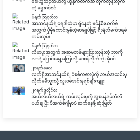
ခေါ်ယူသင့်တယ်လို့ ယူနိုက်တက်ဆီ တိုက်တွန်းလိုက်
တဲ့ ရှေးဂစ်ဗင်
၆ရက် သြဂုတ်လ
အာဆင်နယ်ရဲ့ရေဒါထဲမှာ ရှိနေတဲ့ ဗင်နီစီးယက်စ်
အတွက် ပိုမိုကောင်းမွန်တဲ့စာချုပ်ဖြင့် ရီးရဲလ်မက်ဒရစ်
ကမ်းလှမ်း
၆ရက် သြဂုတ်လ
လီဗာပူးအတွက် အဆမတန်များပြားလွန်းတဲ့ ဘာကို
လာရဲ့ပြောင်းရွှေ့ကြေးလို့ ဝေဖန်လိုက်တဲ့ အိုဝင်
၂၁ရက် မေလ
လက်ရှိအာဆင်နယ်ရဲ့ ခံစစ်ကစားပုံကို ဘယ်အသင်းမှ
လိုက်မမီဘူးလို့ လူးဝစ်အင်းနရစ်ချီးကျူး
၂၈ရက် ဇူလိုင်လ
အယ်လ်ဟီလယ်ရဲ့ ကမ်းလှမ်းမှုကို အူစမန်ဒမ်ဘီလီ
ပယ်ချပြီး ပီအက်စ်ဂျီမှာပဲ ဆက်နေဖို့ ဆုံးဖြတ်