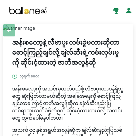
အန်းစလော့နဲ့ လီဗာပူး လမ်းခွဲမလားဆိုတာ
စောင့်ကြည့်ချင်လို့ ချဲလ်ဆီးရဲ့ကမ်းလှမ်းမှု
ကို ဆိုင်းငံ့ထားတဲ့ ဇာဘီအလွန်ဆို
၁၃ရက် မေလ
အန်းစလော့ကို အသင်းမှထုတ်ပယ်ဖို့ လီဗာပူးတာဝန်ရှိသူ
တွေ ဆုံးဖြတ်လာမယ်ဆိုတဲ့ အခြေအနေကို စောင့်ကြည့်
ချင်တာကြောင့် ဇာဘီအလွန်ဆိုက ချဲလ်ဆီးနည်းပြ
သစ်ရာထူးလက်ခံဖို့ကိစ္စကို ဆိုင်းငံ့ထားတယ်လို့ သတင်း
တွေ ထွက်ပေါ်နေပါတယ်။
အသက် ၄၄ နှစ်အရွယ်အလွန်ဆိုက ချဲလ်ဆီးနည်းပြသစ်