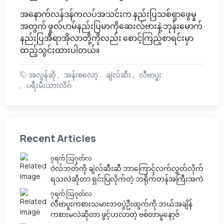
အနောက်လန်ဒန်ကလပ်အသင်းက နည်းပြသစ်ရှာဖွေမှု
အတွက် ဖူလ်ဟမ်နည်းပြမာကိုဆေးလ်ဗားနဲ့ ဘုန်းမောက်
နည်းပြအီရာအိုလာတို့ကိုလည်း စောင့်ကြည့်စာရင်းမှာ
ထည့်သွင်းထားပါတယ်။
အလွန်ဆို
အန်းစလော့
ချဲလ်ဆီး
လီဗာပူး
ပရီးမီးယားလိဂ်
Recent Articles
၇ရက် သြဂုတ်လ
ဝဲလ်ဘတ်ကို ချဲလ်ဆီးဆီ ဘာကြောင့်လက်လွှတ်လိုက်
ရသလဲဆိုတာ ရှင်းပြလိုက်တဲ့ ဘရိုက်တန်အကြီးအကဲ
၇ရက် သြဂုတ်လ
လီဗာပူးကစားသမားဘ၀ပွဲဦးထွက်ကို ဘယ်အချိန်
ကစားမလဲဆိုတာ ဖွင့်ဟလာတဲ့ ဗစ်တာမူနော့ဇ်