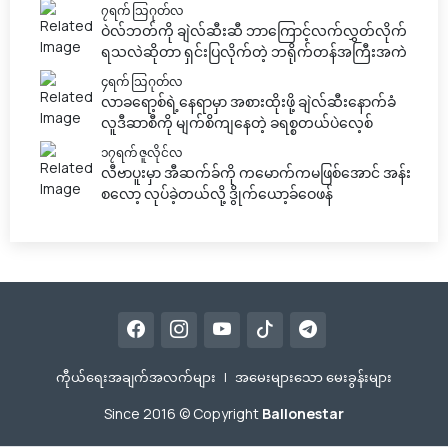
၇ရက် သြဂုတ်လ
ဝဲလ်ဘတ်ကို ချဲလ်ဆီးဆီ ဘာကြောင့်လက်လွှတ်လိုက်
ရသလဲဆိုတာ ရှင်းပြလိုက်တဲ့ ဘရိုက်တန်အကြီးအကဲ
၄ရက် သြဂုတ်လ
လာခရော့စ်ရဲ့နေရာမှာ အစားထိုးဖို့ ချဲလ်ဆီးနောက်ခံ
လူဒီဆာစီကို မျက်စိကျနေတဲ့ ခရစ္စတယ်ပဲလေ့စ်
၁၇ရက် ဇူလိုင်လ
လီဗာပူးမှာ အီဆက်ခ်ကို ကမောက်ကမဖြစ်အောင် အန်း
စလော့ လုပ်ခဲ့တယ်လို့ ဒွိုက်ယော့ခ်ဝေဖန်
ကီုယ်ရေးအချက်အလက်များ
|
အမေးများသော မေးခွန်းများ
Since 2016 © Copyright
Ballonestar