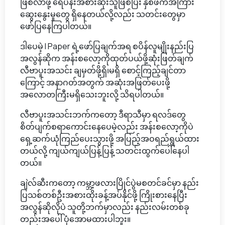
ဖြစ်လာဖို့ ရေပန်းအစားဆုံးသူဖြစ်ပြီး နှစ်ဖက်အကြား
ဆွေးနွေးမှုတွေ ရှိနေတယ်လို့လည်း သတင်းတွေမှာ
ဖော်ပြနေကြပါတယ်။
ဒါပေမဲ့ I Paper ရဲ့ဖော်ပြချက်အရ စပိန်လူမျိုးနည်းပြ
အလွန်ဆိုက အန်းစလော့ကိုထုတ်ပယ်ဖို့ဆုံးဖြတ်ချက်
လီဗာပူးအသင်း ချမှတ်ဖို့ရှိ၊မရှိ စောင့်ကြည့်ချင်တာ
ကြောင့် အနာဂတ်အတွက် အဆုံးအဖြတ်ပေးဖို့
အလောတကြီးမရှိသေးဘူးလို့ သိရပါတယ်။
လီဗာပူးအသင်းဘက်ကတော့ ဒီရာသီမှာ ရလဒ်တွေ
စိတ်ပျက်စရာကောင်းနေပေမဲ့လည်း အန်းစလော့ကိုပဲ
ရှေ့ဆက်ယုံကြည်ပေးသွားဖို့ အပြည့်အဝရည်ရွယ်ထား
တယ်လို့ ကျယ်ကျယ်ပြန့်ပြန့် သတင်းထွက်ပေါ်နေပါ
တယ်။
ချဲလ်ဆီးကတော့ ကမ္ဘာ့ဖလားပြိုင်ပွဲမစတင်ခင်မှာ နည်း
ပြသစ်တစ်ဦးအစားထိုးခန့်အပ်နိုင်ဖို့ ကြိုးစားနေပြီး
အလွန်ဆိုလိုပဲ သူတို့ဘက်မှာလည်း နည်းလမ်းတစ်ခု
တည်းအပေါ် ပုံအောမထားပါဘူး။