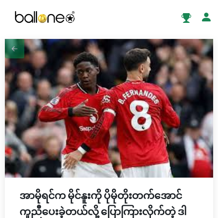
အာမိုရင်က မိုင်နူးကို ပိုမိုတိုးတက်အောင်
ကူညီပေးခဲ့တယ်လို့ ပြောကြားလိုက်တဲ့ ဒါ