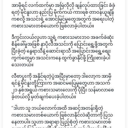
အာမိုရင် လက်ထက်မှာ အမြဲလိုလို ချန်လှပ်ထားခြင်း ခံခဲ့
ရတဲ့ မိုင်နူးဟာ နည်းပြ မိုက်ကယ် ကားရစ် တာဝန်ယူချိန်
ကစလို့ အသင်းရဲ့ အောင်မြင်မှုတွေအတွက် အရေးပါတဲ့
ကစားသမားတစ်ယောက် ဖြစ်လာခဲ့ပါတယ်။
ဒီကွင်းလယ်လူဟာ သူ့ရဲ့ ကစားသမားဘဝ အခက်ခဲဆုံး
စိန်ခေါ်မှုအဖြစ် နာပိုလီအသင်းကို ပြောင်းရွှေ့ဖို့အတွက်
ပြီးခဲ့တဲ့ နွေရာသီနဲ့ ဆောင်းရာသီ အပြောင်းအရွှေ့စျေး
ကွက်တွေမှာ အသင်းကနေ ထွက်ခွာနိုင်ဖို့ ကြိုးစားခဲ့ပါ
သေးတယ်။
လီဗာပူးကို အနိုင်ရတဲ့ပွဲအပြီးမှာတော့ ဒါလော့က အာမို
ရင်နဲ့ မိုင်နူးတို့ကြားက အဆင်မပြေမှုတွေဟာ အသက်
၂၁ နှစ်အရွယ် ကစားသမားလေးကို ပိုပြီး သန်မာလာစေ
ခဲ့တယ်လို့ မှတ်ချက်ပေးခဲ့ပါတယ်။
"ဒါဟာ သူ ဘယ်လောက်အထိ အဆင့်အတန်းရှိတဲ့
ကစားသမားတစ်ယောက် ဖြစ်လာနိုင်လဲဆိုတာကို ပြသ
နေတာပါ။ သူဟာ အရာရာ ပြည့်စုံတဲ့ ကစားသမားတစ်