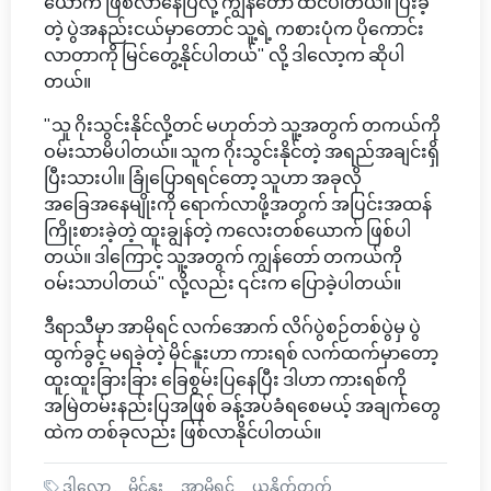
ယောက် ဖြစ်လာနေပြီလို့ ကျွန်တော် ထင်ပါတယ်။ ပြီးခဲ့
တဲ့ ပွဲအနည်းငယ်မှာတောင် သူ့ရဲ့ ကစားပုံက ပိုကောင်း
လာတာကို မြင်တွေ့နိုင်ပါတယ်" လို့ ဒါလော့က ဆိုပါ
တယ်။
"သူ ဂိုးသွင်းနိုင်လို့တင် မဟုတ်ဘဲ သူ့အတွက် တကယ်ကို
ဝမ်းသာမိပါတယ်။ သူက ဂိုးသွင်းနိုင်တဲ့ အရည်အချင်းရှိ
ပြီးသားပါ။ ခြုံပြောရရင်တော့ သူဟာ အခုလို
အခြေအနေမျိုးကို ရောက်လာဖို့အတွက် အပြင်းအထန်
ကြိုးစားခဲ့တဲ့ ထူးချွန်တဲ့ ကလေးတစ်ယောက် ဖြစ်ပါ
တယ်။ ဒါကြောင့် သူ့အတွက် ကျွန်တော် တကယ်ကို
ဝမ်းသာပါတယ်" လို့လည်း ၎င်းက ပြောခဲ့ပါတယ်။
ဒီရာသီမှာ အာမိုရင် လက်အောက် လိဂ်ပွဲစဉ်တစ်ပွဲမှ ပွဲ
ထွက်ခွင့် မရခဲ့တဲ့ မိုင်နူးဟာ ကားရစ် လက်ထက်မှာတော့
ထူးထူးခြားခြား ခြေစွမ်းပြနေပြီး ဒါဟာ ကားရစ်ကို
အမြဲတမ်းနည်းပြအဖြစ် ခန့်အပ်ခံရစေမယ့် အချက်တွေ
ထဲက တစ်ခုလည်း ဖြစ်လာနိုင်ပါတယ်။
ဒါလော့
မိုင်နူး
အာမိုရင်
ယူနိုက်တက်