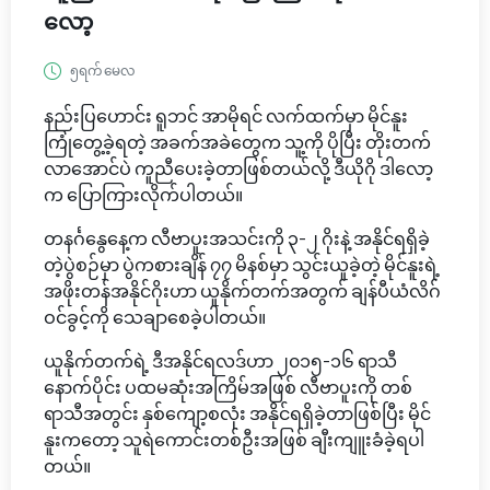
လော့
၅ရက် မေလ
နည်းပြဟောင်း ရူဘင် အာမိုရင် လက်ထက်မှာ မိုင်နူး
ကြုံတွေ့ခဲ့ရတဲ့ အခက်အခဲတွေက သူ့ကို ပိုပြီး တိုးတက်
လာအောင်ပဲ ကူညီပေးခဲ့တာဖြစ်တယ်လို့ ဒီယိုဂို ဒါလော့
က ပြောကြားလိုက်ပါတယ်။
တနင်္ဂနွေနေ့က လီဗာပူးအသင်းကို ၃-၂ ဂိုးနဲ့ အနိုင်ရရှိခဲ့
တဲ့ပွဲစဉ်မှာ ပွဲကစားချိန် ၇၇ မိနစ်မှာ သွင်းယူခဲ့တဲ့ မိုင်နူးရဲ့
အဖိုးတန်အနိုင်ဂိုးဟာ ယူနိုက်တက်အတွက် ချန်ပီယံလိဂ်
ဝင်ခွင့်ကို သေချာစေခဲ့ပါတယ်။
ယူနိုက်တက်ရဲ့ ဒီအနိုင်ရလဒ်ဟာ ၂၀၁၅-၁၆ ရာသီ
နောက်ပိုင်း ပထမဆုံးအကြိမ်အဖြစ် လီဗာပူးကို တစ်
ရာသီအတွင်း နှစ်ကျော့စလုံး အနိုင်ရရှိခဲ့တာဖြစ်ပြီး မိုင်
နူးကတော့ သူရဲကောင်းတစ်ဦးအဖြစ် ချီးကျူးခံခဲ့ရပါ
တယ်။