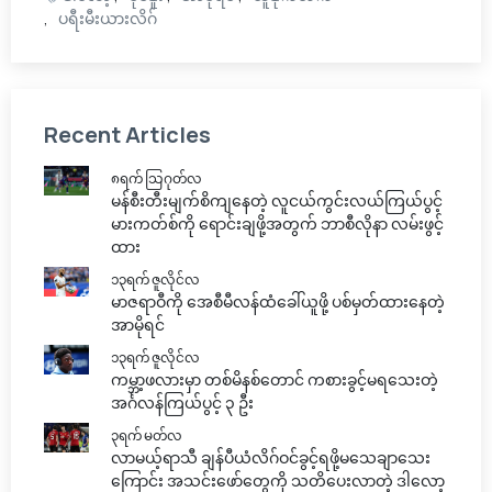
ပရီးမီးယားလိဂ်
Recent Articles
၈ရက် သြဂုတ်လ
မန်စီးတီးမျက်စိကျနေတဲ့ လူငယ်ကွင်းလယ်ကြယ်ပွင့်
မားကတ်စ်ကို ရောင်းချဖို့အတွက် ဘာစီလိုနာ လမ်းဖွင့်
ထား
၁၃ရက် ဇူလိုင်လ
မာဇရာဝီကို အေစီမီလန်ထံခေါ်ယူဖို့ ပစ်မှတ်ထားနေတဲ့
အာမိုရင်
၁၃ရက် ဇူလိုင်လ
ကမ္ဘာ့ဖလားမှာ တစ်မိနစ်တောင် ကစားခွင့်မရသေးတဲ့
အင်္ဂလန်ကြယ်ပွင့် ၃ ဦး
၃ရက် မတ်လ
လာမယ့်ရာသီ ချန်ပီယံလိဂ်ဝင်ခွင့်ရဖို့မသေချာသေး
ကြောင်း အသင်းဖော်တွေကို သတိပေးလာတဲ့ ဒါလော့