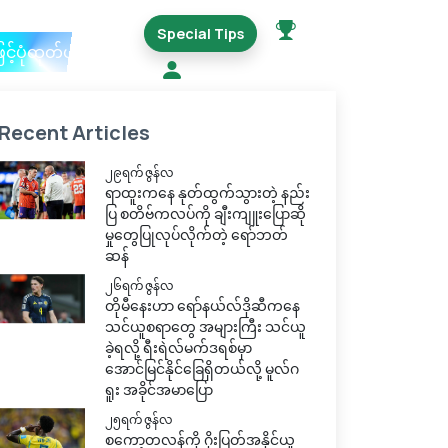
Special Tips
ြင့်ပုံထုတ်ယူမည်
Recent Articles
၂၉ရက် ဇွန်လ
ရာထူးကနေ နုတ်ထွက်သွားတဲ့ နည်း
ပြ စတိဗ်ကလပ်ကို ချီးကျူးပြောဆို
မှုတွေပြုလုပ်လိုက်တဲ့ ရော်ဘတ်
ဆန်
၂၆ရက် ဇွန်လ
တိုမီနေးဟာ ရော်နယ်လ်ဒိုဆီကနေ
သင်ယူစရာတွေ အများကြီး သင်ယူ
ခဲ့ရလို့ ရီးရဲလ်မက်ဒရစ်မှာ
အောင်မြင်နိုင်ခြေရှိတယ်လို့ မူလ်ဂ
ရူး အခိုင်အမာပြော
၂၅ရက် ဇွန်လ
စကော့တလန်ကို ဂိုးပြတ်အနိုင်ယူ