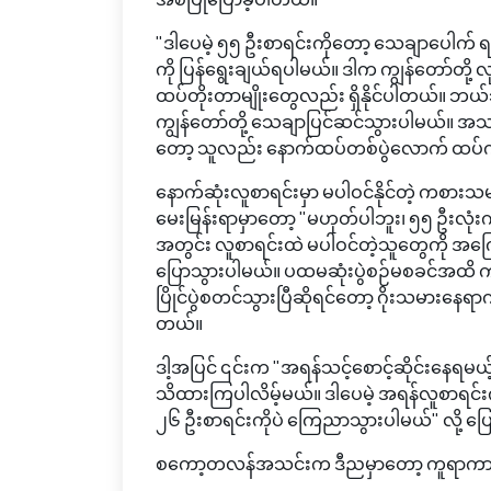
"ဒါပေမဲ့ ၅၅ ဦးစာရင်းကိုတော့ သေချာပေါက် 
ကို ပြန်ရွေးချယ်ရပါမယ်။ ဒါက ကျွန်တော်တို့ လ
ထပ်တိုးတာမျိုးတွေလည်း ရှိနိုင်ပါတယ်။ ဘယ်သူ့က
ကျွန်တော်တို့ သေချာပြင်ဆင်သွားပါမယ်။ အသ
တော့ သူလည်း နောက်ထပ်တစ်ပွဲလောက် ထပ်က
နောက်ဆုံးလူစာရင်းမှာ မပါဝင်နိုင်တဲ့ ကစားသ
မေးမြန်းရာမှာတော့ "မဟုတ်ပါဘူး၊ ၅၅ ဦးလုံး
အတွင်း လူစာရင်းထဲ မပါဝင်တဲ့သူတွေကို အကြော
ပြောသွားပါမယ်။ ပထမဆုံးပွဲစဉ်မစခင်အထိ ကစ
ပြိုင်ပွဲစတင်သွားပြီဆိုရင်တော့ ဂိုးသမားနေရာက
တယ်။
ဒါ့အပြင် ၎င်းက "အရန်သင့်စောင့်ဆိုင်းနေရမယ
သိထားကြပါလိမ့်မယ်။ ဒါပေမဲ့ အရန်လူစာရင်းကို
၂၆ ဦးစာရင်းကိုပဲ ကြေညာသွားပါမယ်" လို့ ပြ
စကော့တလန်အသင်းက ဒီညမှာတော့ ကူရာကာအိုအသ