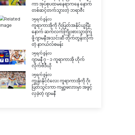
ကာ အုပ်စုပထမနေရာကနေ နောက်
တစ်ဆင့်တက်သွားတဲ့ ဘရာဇီး
၁၅ရက် ဇွန်လ
ကူရာကာအိုကို ဂိုးပြတ်အနိုင်ယူပြီး
နောက် ဆက်လက်ကြိုးစားသွားကြ
ဖို့ ဂျာမနီအသင်းဆီ တိုက်တွန်းလိုက်
တဲ့ နာဂယ်လ်စမန်း
၁၅ရက် ဇွန်လ
ဂျာမနီ ၇ - ၁ ကူရာကာအို ဟိုက်
လိုက်ဗီဒီယို
၁၅ရက် ဇွန်လ
ကျွန်းနိုင်ငံလေး ကူရာကာအိုကို ဂိုး
ပြတ်သွင်းကာ ကမ္ဘာ့ဖလားမှာ အဖွင့်
လှခဲ့တဲ့ ဂျာမနီ