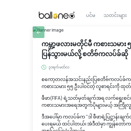
ပင်မ
သတင်းများ
ကမ္ဘာ့ဖလားမတိုင်မီ ကစားသမား ၅
ပြန်သွားမယ်လို့ စတိဗ်ကလပ်ခ်ဆို
၃၁ရက် မတ်လ
စကော့တလန်အသင်းနည်းပြစတိဗ်ကလပ်ခ်က ကမ္ဘာ
ကစားသမား ၅၅ ဦးပါဝင်တဲ့ လူစာရင်းကို ထုတ်ပ
ဖီဖာ(FIFA) ရဲ့သတ်မှတ်ချက်အရ လက်ရွေးစင
ကစားသမားအရေအတွက်ပိုများမယ့် အကြိုလူစာရ
ဒီအပေါ်မှာ ကလပ်ခ်က "ဒါ ဖီဖာရဲ့ပြဋ္ဌာန်းခ
ပေးရမယ် ထင်ပါတယ်၊ အဲဒီထဲမှာ ကျွန်တော်က
အစပြုပြောခဲ့ပါတယ်။