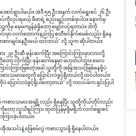
ရအောင်ရှာပါမယ်။ အဲဒီ ၅၅ ဦးအနက် လက်ရွေးစင် ၂၆ ဦး
ုပ်ကိုလုပ်ရမယ့် ဖီဖာရဲ့ စည်းမျဉ်းတစ်ခုပါပဲ။ နောက်မှ
ိုမှ မေ့မကျန်ခဲ့ဖို့တော့ မျှော်လင့်ရတာပဲ။ ဒါကို
င်းမှာ လက်ထောက်နည်းပြ စတီဗင်နိုက်စမစ်လည်း ရှိနေ
စားချင်နေဦးမယ် ထင်တယ်" လို့ သူက ဆိုပါတယ်။
မား ၂၉ ဦးဆီ ဖုန်းဆက်ပြီး အကြောင်းကြားမှာလားလို့
ကိုတော့ လိုက်ပြီး ဖုန်းဆက်နေမှာ မဟုတ်ပါဘူး။ မေလ
င်းကြားဖြစ်တဲ့အခါ သူတို့ကို အမြဲအသင့်ဖြစ်နေဖို့ပဲ
ားသမားတွေကို ပြောင်းလဲခွင့်ရှိတယ်လို့ ထင်ပါတယ်။
ိုပဲ ပြောင်းလဲခွင့်ရှိပါတော့တယ်" လို့ ကလပ်ခ်က ရှင်းပြပါ
့် ကစားသမားအချို့လည်း ရှိနေပြီး သူတို့ကိုယ်တိုင်လည်း
တော့ လူသိရှင်ကြား ထုတ်ပြန်မှဖို့မရှိဘဲ လက်ရွေးစင်
ောကြားခဲ့ပါတယ်။
င်းနဲ့ ခြေစမ်းပွဲ ကစားသွားဖို့ ရှိနေပါတယ်။