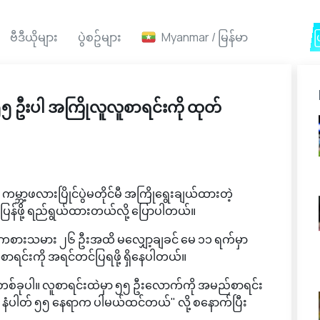
ဗီဒီယိုများ
ပွဲစဥ်များ
Myanmar / မြန်မာ
Ai ဖ
၅ ဦးပါ အကြိုလူလူစာရင်းကို ထုတ်
့ဖလားပြိုင်ပွဲမတိုင်မီ အကြိုရွေးချယ်ထားတဲ့
ြန်ဖို့ ရည်ရွယ်ထားတယ်လို့ ပြောပါတယ်။
်ကစားသမား ၂၆ ဦးအထိ မလျှော့ချခင် မေ ၁၁ ရက်မှာ
င်းကို အရင်တင်ပြရဖို့ ရှိနေပါတယ်။
ျက်တစ်ခုပါ။ လူစာရင်းထဲမှာ ၅၅ ဦးလောက်ကို အမည်စာရင်း
 နံပါတ် ၅၅ နေရာက ပါမယ်ထင်တယ်" လို့ စနောက်ပြီး