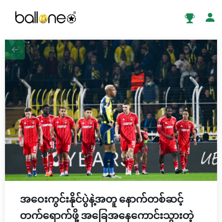
အဝေးကွင်းနိုင်ပွဲနဲ့အတူ နောက်တစ်ဆင့်
တက်ရောက်ဖို့ အခြေအနေကောင်းသွားတဲ့