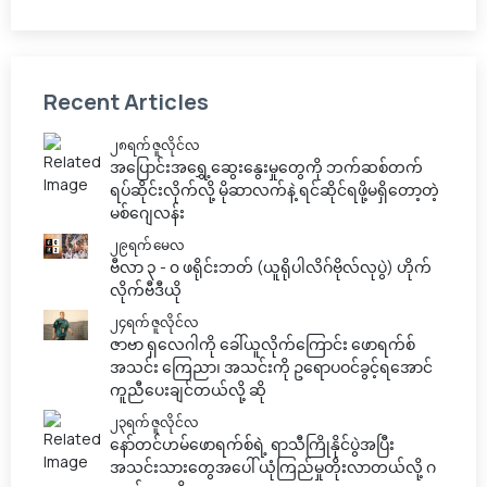
Recent Articles
၂၈ရက် ဇူလိုင်လ
အပြောင်းအရွှေ့ဆွေးနွေးမှုတွေကို ဘက်ဆစ်တက်
ရပ်ဆိုင်းလိုက်လို့ မိုဆာလက်နဲ့ ရင်ဆိုင်ရဖို့မရှိတော့တဲ့
မစ်ဂျေလန်း
၂၉ရက် မေလ
ဗီလာ ၃ - ၀ ဖရိုင်းဘတ် (ယူရိုပါလိဂ်ဗိုလ်လုပွဲ) ဟိုက်
လိုက်ဗီဒီယို
၂၄ရက် ဇူလိုင်လ
ဇာဗာ ရှလေဂါကို ခေါ်ယူလိုက်ကြောင်း ဖောရက်စ်
အသင်း ကြေညာ၊ အသင်းကို ဥရောပဝင်ခွင့်ရအောင်
ကူညီပေးချင်တယ်လို့ ဆို
၂၃ရက် ဇူလိုင်လ
နော်တင်ဟမ်ဖောရက်စ်ရဲ့ ရာသီကြိုနိုင်ပွဲအပြီး
အသင်းသားတွေအပေါ် ယုံကြည်မှုတိုးလာတယ်လို့ ဂ