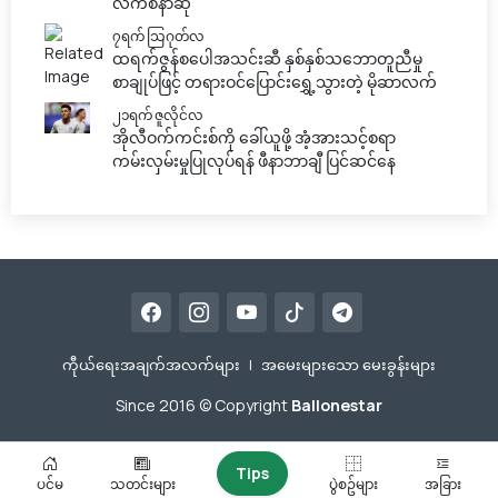
လက်စနာဆို
၇ရက် သြဂုတ်လ
ထရက်ဇွန်စပေါအသင်းဆီ နှစ်နှစ်သဘောတူညီမှု
စာချုပ်ဖြင့် တရားဝင်ပြောင်းရွှေ့သွားတဲ့ မိုဆာလက်
၂၁ရက် ဇူလိုင်လ
အိုလီဝက်ကင်းစ်ကို ခေါ်ယူဖို့ အံ့အားသင့်စရာ
ကမ်းလှမ်းမှုပြုလုပ်ရန် ဖီနာဘာချီ ပြင်ဆင်နေ
ကီုယ်ရေးအချက်အလက်များ
|
အမေးများသော မေးခွန်းများ
Since 2016 © Copyright
Ballonestar
Tips
ပင်မ
သတင်းများ
ပွဲစဥ်များ
အခြား