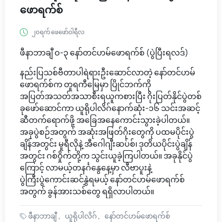
ဖောရက်စ်
၂၀ရက် ဖေဖော်ဝါရီလ
ဖီနာဘာချီ ဝ-၃ နော်တင်ဟမ်ဖောရက်စ် (ပွဲပြီးရလဒ်)
နည်းပြသစ်ဗီတာပါရဲရားဦးဆောင်လာတဲ့ နော်တင်ဟမ်
ဖောရက်စ်က တူရကီမြေမှာ ပြိုင်ဘက်ကို
အပြတ်အသတ်အသာစီးရယူကစားပြီး ဂိုးပြတ်နိုင်ပွဲတစ်
ခုဖော်ဆောင်ကာ ယူရိုပါလိဂ်နောက်ဆုံး-၁၆ သင်းအဆင့်
ဆီတက်ရောက်ဖို့ အခြေအနေကောင်းသွားခဲ့ပါတယ်။
အခုပွဲစဉ်အတွက် အဆုံးအဖြတ်ဂိုးတွေကို ပထမပိုင်းပွဲ
ချိန်အတွင်း မူရီလိုနဲ့ အီဂေါဂျီးဆပ်စ်၊ ဒုတိယပိုင်းပွဲချိန်
အတွင်း ဂစ်ဝှိုက်တို့က သွင်းယူခဲ့ကြပါတယ်။ အခုနိုင်ပွဲ
ကြောင့် လာမယ့်တနင်္ဂနွေနေ့မှာ လီဗာပူးနဲ့
ပွဲကြီးပွဲကောင်းဆင်နွှဲရမယ့် နော်တင်ဟမ်ဖောရက်စ်
အတွက် ခွန်အားသစ်တွေ ရရှိလာပါတယ်။
ဖီနာဘာချီ
ယူရိုပါလိဂ်
နော်တင်ဟမ်ဖောရက်စ်