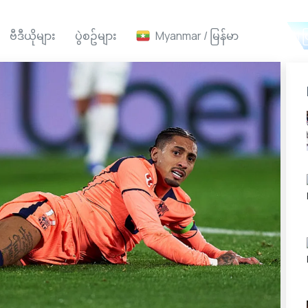
ဗီဒီယိုများ
ပွဲစဥ်များ
Myanmar / မြန်မာ
Ai ဖ