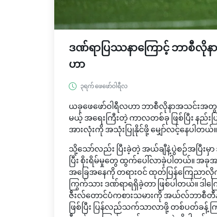
ဒဏ်ရာပြဿနာကြောင့် ဘာစီလိုနာရဲ့ 
ဟာ
၃ရက် ဖေဖော်ဝါရီလ
ယခုဖေဖော်ဝါရီလဟာ ဘာစီလိုနာအသင်းအတွက် လာ
မယ့် အရေးကြီးတဲ့ ကာလတစ်ခု ဖြစ်ပြီး နည်
အားလုံးကို အသုံးပြုနိုင်ဖို့ မျှော်လင့်နေပါတယ်။
သို့သော်လည်း ပြီးခဲ့တဲ့ အယ်ချီနဲ့ပွဲစဉ်အပြီးမှ
ပြီး စိုးရိမ်မှုတွေ ထွက်ပေါ်လာခဲ့ပါတယ်။ 
အခြေအနေကို တရားဝင် ထုတ်ပြန်ကြေညာလိုက
ကြွက်သား ဒဏ်ရာရရှိခဲ့တာ ဖြစ်ပါတယ်။ ဒါက
ဇီးလ်တောင်ပံကစားသမားကို အယ်လ်ဘာစီတီနဲ့ ယှဉ
ဖြစ်ပြီး ပြန်လည်သက်သာလာဖို့ တစ်ပတ်ခန့် ကြ