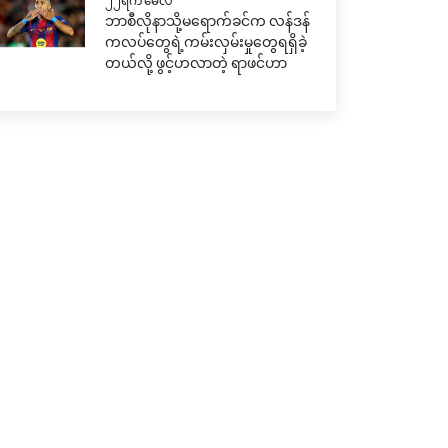
၂၂ရက် မေလ
ဘာစီလိုနာသို့မရောက်ခင်က လန်ဒန်
ကလပ်တွေရဲ့ကမ်းလှမ်းမှုတွေရရှိခဲ့
တယ်လို့ ဖွင့်ဟလာတဲ့ ရာဖင်ဟာ