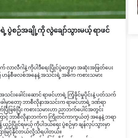
ပွဲစဉ်အချို့ကို လွဲချော်သွားမယ့် ရာဖင်
လီဂါနဲ့ ကိုပါဒီရေးပြိုင်ပွဲတွေမှာ အဆုံးအဖြတ်ပေး
းပြ ဟန်စီဖလစ်အနေနဲ့ အသင်းရဲ့ အဓိက ကစားသမား
ာ အသင်းခေါင်းဆောင် ရာဖင်ဟာရဲ့ ကြံ့ခိုင်မှုပိုင်းနဲ့ ပတ်သက်
အခုအခါမှာတော့ ဘာစီလိုနာအသင်းက ရာဖင်ဟာရဲ့ ဒဏ်ရာ
်ပြီဖြစ်ပြီး ကစားသမားဟာ ညာဘက်ပေါင်အတွင်း
ြောင့် ဘာစီလိုနာဘက်က ကြိုတင်ကာကွယ်တဲ့ အနေနဲ့ ဘရာ
်ပြိုင်ရမယ့် ကိုပါဒယ်ရေး ပွဲစဉ်မှာ ချန်လှပ်သွားမှာ
ာမြင့်နိုင်တယ်လို့သိရပါတယ်။