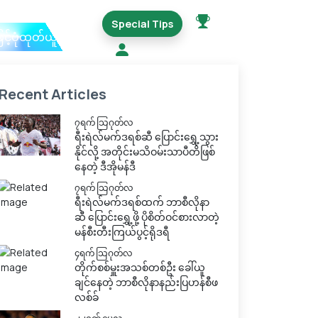
Special Tips
ြင့်ပုံထုတ်ယူမည်
Recent Articles
၇ရက် သြဂုတ်လ
ရီးရဲလ်မက်ဒရစ်ဆီ ပြောင်းရွှေ့သွား
နိုင်လို့ အတိုင်းမသိဝမ်းသာပီတိဖြစ်
နေတဲ့ ဒီအိုမန်ဒီ
၇ရက် သြဂုတ်လ
ရီးရဲလ်မက်ဒရစ်ထက် ဘာစီလိုနာ
ဆီ ပြောင်းရွှေ့ဖို့ ပိုစိတ်ဝင်စားလာတဲ့
မန်စီးတီးကြယ်ပွင့်ရိုဒရီ
၄ရက် သြဂုတ်လ
တိုက်စစ်မှူးအသစ်တစ်ဦး ခေါ်ယူ
ချင်နေတဲ့ ဘာစီလိုနာနည်းပြဟန်စီဖ
လစ်ခ်