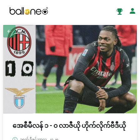
အေစီမီလန် ၁ - ၀ လာဇီယို ဟိုက်လိုက်ဗီဒီယို
၁ရက် ဒီဇင်ဘာလ, ၂၀၂၅