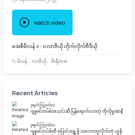
watch video
အေစီမီလန် ၁ - ၀ လာဇီယို ဟိုက်လိုက်ဗီဒီယို
မီလန်
လာဇီယို
စီးရီးအေ
Recent Articles
၃ရက် သြဂုတ်လ
ဂျူဗင်တပ်စ်အသင်းဆီ ပြန်ရောက်လာတဲ့ ကိုလိုမူအာနီ
၃ရက် သြဂုတ်လ
ဂျူဗင်တပ်စ်ဆီ ပြောင်းရွှေ့ဖို့ သဘောတူလိုက်တဲ့ ယူနို