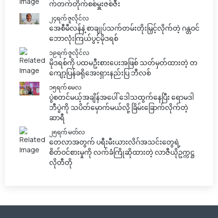
က်တက်တိုက်စစ်မှူးဇစ်ဇီး
၂၄ရက် ဇူလိုင်လ
အေစီမီလန်နဲ့ စာချုပ်သက်တမ်းတိုးမြှင့်လိုက်တဲ့ ဂန္တဝင်
ဘောလုံးကြယ်ပွင့်မိုဒရစ်
၁၉ရက် ဇူလိုင်လ
မိုဒရစ်ကို ပထမဦးစားပေးအဖြစ် သတ်မှတ်ထားတဲ့ တ
ကျော့ပြန်ခရိုအေးရှားနည်းပြ ဘီလစ်
၁၅ရက် မေလ
ပွဲစတင်မယ့်အချိန်အပေါ် ဒေါသထွက်နေပြီး ရောမဒါ
ဘီပွဲကို သပိတ်မှောက်မယ်လို့ ခြိမ်းခြောက်လိုက်တဲ့
ဆာရီ
၂၅ရက် မတ်လ
တေလာအတွက် ပရီးမီးယားလိဂ်အသင်းတွေရဲ့
စိတ်ဝင်စားမှုကို လက်ခံကြိုဆိုထားတဲ့ လာဇီယိုဥက္ကဋ္ဌ
လိုတီတို