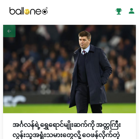
အင်္ဂလန်ရဲ့ရွှေရောင်မျိုးဆက်ကို အတ္တကြီး
လွန်းသူအရှုံးသမားတွေလို့ ဝေဖန်လိုက်တဲ့