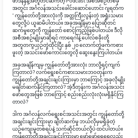
ဖာဒီနန်နဲ့အတူတင်ဆက်တဲ့ Podcast အစီအစဉ်တစ်ခု
အတွင်း အင်္ဂလန်အသင်းခေါင်းဆောင်ဟောင်း ဂျရတ်က
“ ကျွန်တော်တို့အားလုံးကို အတ္တကြီးလွန်းတဲ့ အရှုံးသမား
တွေလို့ပဲ ယူဆမိပါတယ်။ အခုအချိန်မှာ ပြောဆိုတင်
ဆက်မှုတွေကို ကျွန်တော် စောင့်ကြည့်ဖြစ်ပါတယ်။ ဒီလို
အစီအစဉ်မျိုးမှာဆိုရင် ကာရေဂါနဲ့ ပေါလ်စခိုးတို့
အတူတကွယှဉ်တွဲထိုင်ပြီး နှစ် ၂၀ လောက်တွဲဖက်ကစား
ဖူးတဲ့ အသင်းဖော်ကောင်းတွေလို ဆွေးနွေးကြပါတယ်။
အခုအချိန်ကျမှ ကျွန်တော်တို့အားလုံး ဘာလို့ရင့်ကျက်
ကြတာလဲ? လက်ရွေးစင်ကစားသမားဘဝတုန်းက
ကျွန်တော်တို့အချင်းချင်းကြားမှာ ဘာကြောင့် အခုလိုမျိုး
မချိတ်ဆက်နိုင်ကြတာလဲ? အဲ့ဒီတုန်းက အင်္ဂလန်အသင်း
ဖော်တွေအဖြစ် ဘာကြောင့် စည်းစည်းလုံးလုံးမရှိနိုင်ကြ
တာလဲ?
ဒါက အင်္ဂလန်လက်ရွေးစင်အသင်းအတွင်း ကျွန်တော်တို့
အချင်းချင်းကြားမှာ ချိတ်ဆက်မှု ဘယ်လိုမှမရှိခဲ့တဲ့
ယဉ်ကျေးမှုတစ်ရပ်နဲ့ သက်ဆိုင်တယ်လို့ပဲ ထင်ပါတယ်။
ကျွန်တော်တို့အချင်းချင်းကြားမှာ ဖော်ဖော်ရွေရွေလည်း