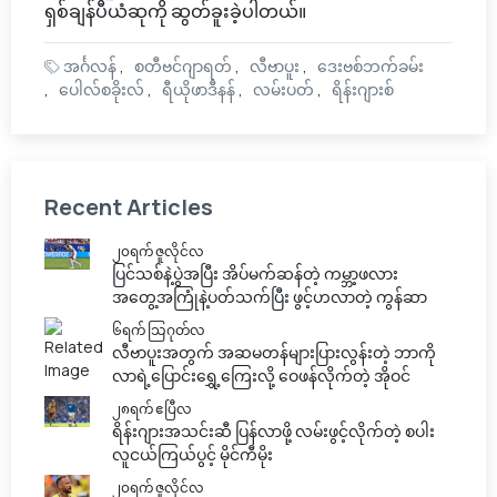
ရှစ်ချန်ပီယံဆုကို ဆွတ်ခူးခဲ့ပါတယ်။
အင်္ဂလန်
စတီဗင်ဂျာရတ်
လီဗာပူး
ဒေးဗစ်ဘက်ခမ်း
ပေါလ်စခိုးလ်
ရီယိုဖာဒီနန်
လမ်းပတ်
ရိန်းဂျားစ်
Recent Articles
၂၀ရက် ဇူလိုင်လ
ပြင်သစ်နဲ့ပွဲအပြီး အိပ်မက်ဆန်တဲ့ ကမ္ဘာ့ဖလား
အတွေ့အကြုံနဲ့ပတ်သက်ပြီး ဖွင့်ဟလာတဲ့ ကွန်ဆာ
၆ရက် သြဂုတ်လ
လီဗာပူးအတွက် အဆမတန်များပြားလွန်းတဲ့ ဘာကို
လာရဲ့ပြောင်းရွှေ့ကြေးလို့ ဝေဖန်လိုက်တဲ့ အိုဝင်
၂၈ရက် ဧပြီလ
ရိန်းဂျားအသင်းဆီ ပြန်လာဖို့ လမ်းဖွင့်လိုက်တဲ့ စပါး
လူငယ်ကြယ်ပွင့် မိုင်ကီမိုး
၂၀ရက် ဇူလိုင်လ