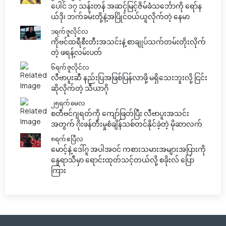
ပေါင် ၁၇ သန်းတန် အဆင့်မြင့်ဇိမ်ခံသင်္ဘောကို ရော်န
ယ်ဒို၊ ဘက်ခမ်းတို့နဲ့အပြိုင်ဝယ်ယူလိုက်တဲ့ နေမာ
၁ရက် ဇူလိုင်လ
ကိုဗင်ထရီစီးတီးအသင်းနဲ့ စာချုပ်သက်တမ်းတိုးလိုက်
တဲ့ ဖရန့်လမ်းပတ်
၆ရက် ဇူလိုင်လ
လီဗာပူးဆီ နည်းပြအဖြစ်ပြန်လာဖို့ မရှိသေးဘူးလို့ ငြင်း
ဆိုလိုက်တဲ့ သီယာဂို
၂၅ရက် မေလ
စတီဗင်ဂျရတ်ကို ကျော်ဖြတ်ပြီး လီဗာပူးအသင်း
အတွက် ဂိုးဖန်တီးမှုစံချိန်သစ်တင်နိုင်ခဲ့တဲ့ မိုဆာလက်
၈ရက် ဧပြီလ
မောင့်နဲ့ ဒေါ်ဂူ အပါအဝင် ကစားသမားအများအပြားကို
နွေရာသီမှာ ရောင်းထုတ်သင့်တယ်လို့ စခိုးလ် ပြော
ကြား