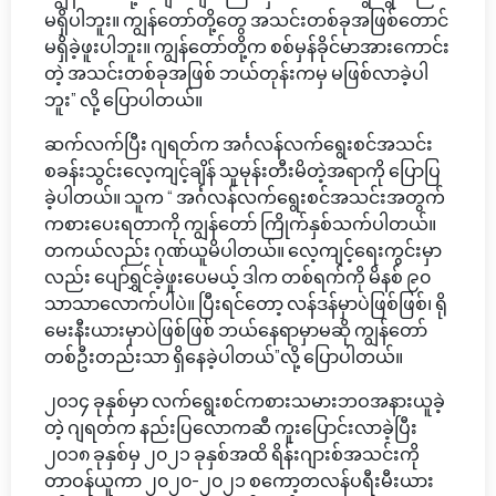
မရှိပါဘူး။ ကျွန်တော်တို့တွေ အသင်းတစ်ခုအဖြစ်တောင်
မရှိခဲ့ဖူးပါဘူး။ ကျွန်တော်တို့က စစ်မှန်ခိုင်မာအားကောင်း
တဲ့ အသင်းတစ်ခုအဖြစ် ဘယ်တုန်းကမှ မဖြစ်လာခဲ့ပါ
ဘူး” လို့ ပြောပါတယ်။
ဆက်လက်ပြီး ဂျရတ်က အင်္ဂလန်လက်ရွေးစင်အသင်း
စခန်းသွင်းလေ့ကျင့်ချိန် သူမုန်းတီးမိတဲ့အရာကို ပြောပြ
ခဲ့ပါတယ်။ သူက “ အင်္ဂလန်လက်ရွေးစင်အသင်းအတွက်
ကစားပေးရတာကို ကျွန်တော် ကြိုက်နှစ်သက်ပါတယ်။
တကယ်လည်း ဂုဏ်ယူမိပါတယ်။ လေ့ကျင့်ရေးကွင်းမှာ
လည်း ပျော်ရွှင်ခဲ့ဖူးပေမယ့် ဒါက တစ်ရက်ကို မိနစ် ၉၀
သာသာလောက်ပါပဲ။ ပြီးရင်တော့ လန်ဒန်မှာပဲဖြစ်ဖြစ်၊ ရို
မေးနီးယားမှာပဲဖြစ်ဖြစ် ဘယ်နေရာမှာမဆို ကျွန်တော်
တစ်ဦးတည်းသာ ရှိနေခဲ့ပါတယ်”လို့ ပြောပါတယ်။
၂၀၁၄ ခုနှစ်မှာ လက်ရွေးစင်ကစားသမားဘဝအနားယူခဲ့
တဲ့ ဂျရတ်က နည်းပြလောကဆီ ကူးပြောင်းလာခဲ့ပြီး
၂၀၁၈ ခုနှစ်မှ ၂၀၂၁ ခုနှစ်အထိ ရိန်းဂျားစ်အသင်းကို
တာဝန်ယူကာ ၂၀၂၀-၂၀၂၁ စကော့တလန်ပရီးမီးယား