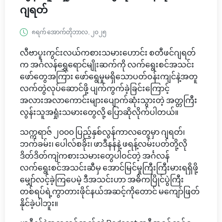
ဂျရတ်
၈ရက် အောက်တိုဘာလ, ၂၀၂၅
လီဗာပူးကွင်းလယ်ကစားသမားဟောင်း စတီဖင်ဂျရတ်
က အင်္ဂလန်ရွှေရောင်မျိုးဆက်ကို လက်ရွေးစင်အသင်း
ဖော်တွေအကြား ဖော်ရွေမှုမရှိသောပတ်ဝန်းကျင်နဲ့အတူ
လက်တွဲလုပ်ဆောင်ဖို့ ပျက်ကွက်ခဲ့ခြင်းကြောင့်
အလားအလာကောင်းများပျောက်ဆုံးသွားတဲ့ အတ္တကြီး
လွန်းသူအရှုံးသမားတွေလို့ ပြောဆိုလိုက်ပါတယ်။
သက္ကရာဇ် ၂၀၀၀ ပြည့်နှစ်လွန်ကာလတွေမှာ ဂျရတ်၊
ဘက်ခမ်း၊ ပေါလ်စခိုး၊ ဖာဒီနန်နဲ့ ဖရန့်လမ်းပတ်တို့လို
ဒိတ်ဒိတ်ကျဲကစားသမားတွေပါဝင်တဲ့ အင်္ဂလန်
လက်ရွေးစင်အသင်းဆီမှ အောင်မြင်မှုကြီးကြီးမားရရှိဖို့
မျှော်လင့်ခဲ့ကြပေမဲ့ ဒီအသင်းဟာ အဓိကပြိုင်ပွဲကြီး
တစ်ရပ်ရဲ့ကွာတားဖိုင်နယ်အဆင့်ကိုတောင် မကျော်ဖြတ်
နိုင်ခဲ့ပါဘူး။