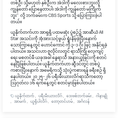
တစ်ဦး သို့မဟုတ် နှစ်ဦးက အဲဒါကို မလေးစားဘူးလို့
ကျွန်တော် ပြောနေတာပါ၊ အဲဒါကို ကျွန်တော် မကြိုက်
ဘူး" လို့ ဘက်ခမ်းက CBS Sports သို့ ပြောကြားခဲ့ပါ
တယ်။
ယူနိုက်တက်ဟာ အာရှရှိ ပထမဆုံး ပွဲစဉ်၌ အာဆီယံ All
Star အသင်းကို အံ့အားသင့်ဖွယ် ရှုံးနိမ့်ခဲ့ပြီးနောက်
သောကြာနေ့တွင် ဟောင်ကောင် ကို ၃-၁ ဂိုး ဖြင့် အနိုင်ရခဲ့
ပါတယ်။ အသင်းဟာ ဇူလိုင်လတွင် ရာသီကြို လေ့ကျင့်
ရေး မစတင်မီ ယခုအခါ နွေရာသီ အနားယူခြင်းကို စတင်
နေပြီဖြစ်ပါတယ်။ ယူနိုက်တက်ဟာ ဆွီဒင်တွင် တစ်ပွဲ
ကစားပြီးနောက် အမေရိကသို့ သုံးပွဲကစားရန် ခရီးစဉ် ရှိ
နေပါတယ်။ ၂၀၂၅-၂၆ ပရီးမီးယားလိဂ်ရာသီကတော့
သြဂုတ်လ ၁၆ ရက်နေ့တွင် စတင်မှာဖြစ်ပါတယ်။
ယူနိုက်တက်
ပရီးမီးယားလိဂ်
ဒေးဗစ်ဘက်ခမ်း
ဂါနာချို
အာမက်
ယူရိုပါလိဂ်
တော့တင်ဟမ်
အင်္ဂလန်